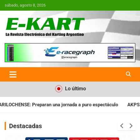
Saltar
sábado, agosto 8, 2026
al
contenido
E-Kart.com.ar | La Revista
Electrónica del Karting en
Argentina
Lo último
 puro espectáculo
AKPS: Intervino la IGJ y oficializó el llama
Destacadas