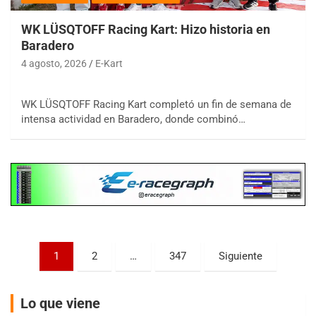
WK LÜSQTOFF Racing Kart: Hizo historia en
Baradero
4 agosto, 2026
E-Kart
COBERTURA ESPECIAL DE E-KART.COM.AR
08/09-AGO
WK LÜSQTOFF Racing Kart completó un fin de semana de
IAME SERIES ARGENTINA 6
intensa actividad en Baradero, donde combinó…
Ramiro Tot (Asfalto)
Baradero (Buenos Aires)
KDO - F6
Ciudad de Trenque Lauquen (Asfalto)
Trenque Lauquen (Buenos Aires)
ENTRERRIANO - F6 (POSTERGADA)
Parque de la Velocidad (Asfalto)
Villaguay (Entre Ríos)
Paginación
1
2
…
347
Siguiente
de
VICTORIENSE - F7
El Cerro (Tierra)
entradas
Lo que viene
Victoria (Entre Ríos)