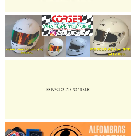
IAME SERIES ARGENTINA 6
Ramiro Tot (Asfalto)
Baradero (Buenos Aires)
KDO - F6
Ciudad de Trenque Lauquen (Asfalto)
Trenque Lauquen (Buenos Aires)
ENTRERRIANO - F6 (POSTERGADA)
Parque de la Velocidad (Asfalto)
Villaguay (Entre Ríos)
VICTORIENSE - F7
El Cerro (Tierra)
Victoria (Entre Ríos)
PATAGONICO - F6
Moto Club Reginense (Tierra)
Gral. E. Godoy (Río Negro)
CSK - F7
Juventud Unida (Tierra)
Humboldt (Santa Fe)