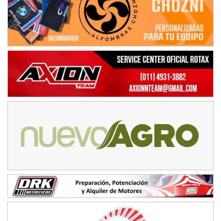
NORESTE SANTAFESINO - F6
Ciudad de Avellaneda (Asfalto)
Avellaneda (Santa Fe)
SUR SANTAFESINO - F4
José Samuel Sánchez (Tierra)
Rufino (Santa Fe)
TUCUMANO - F5
Juan Navarro (Asfalto)
El Timbó (Tucumán)