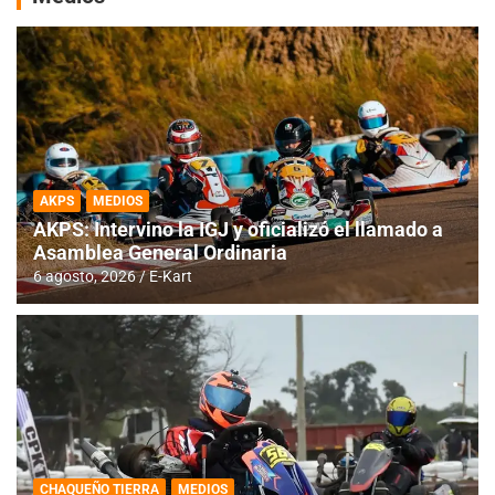
AKPS
MEDIOS
AKPS: Intervino la IGJ y oficializó el llamado a
Asamblea General Ordinaria
6 agosto, 2026
E-Kart
CHAQUEÑO TIERRA
MEDIOS