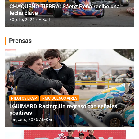
CHAQUEÑO TIERRA: Sáenz Peña recibe una
fecha clave
30 julio, 2026
E-Kart
Prensas
PILOTOS EKVP
RMC BUENOS AIRES
LGUIMARD Racing: Un regreso con señales
positivas
4 agosto, 2026
E-Kart