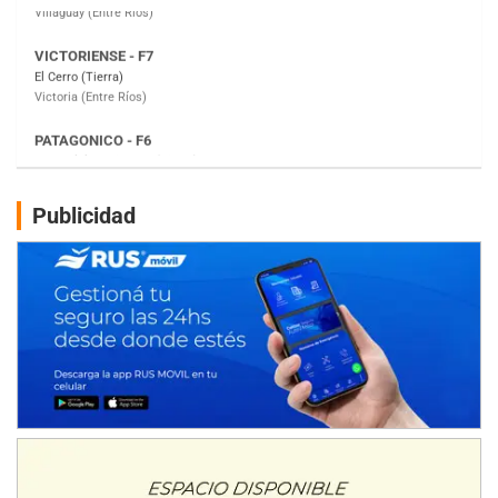
PATAGONICO - F6
Moto Club Reginense (Tierra)
Gral. E. Godoy (Río Negro)
CSK - F7
Juventud Unida (Tierra)
Humboldt (Santa Fe)
NORESTE SANTAFESINO - F6
Ciudad de Avellaneda (Asfalto)
Publicidad
Avellaneda (Santa Fe)
SUR SANTAFESINO - F4
José Samuel Sánchez (Tierra)
Rufino (Santa Fe)
TUCUMANO - F5
Juan Navarro (Asfalto)
El Timbó (Tucumán)
COBERTURA ESPECIAL DE E-KART.COM.AR
08/09-AGO