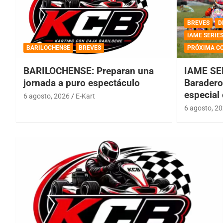
BREVES
D
IAME SERIE
BARILOCHENSE
BREVES
PRÓXIMA C
BARILOCHENSE: Preparan una
IAME SE
jornada a puro espectáculo
Baradero 
especial
6 agosto, 2026
E-Kart
6 agosto, 2