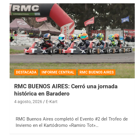
DESTACADA
INFORME CENTRAL
RMC BUENOS AIRES
RMC BUENOS AIRES: Cerró una jornada
histórica en Baradero
4 agosto, 2026
E-Kart
RMC Buenos Aires completó el Evento #2 del Trofeo de
Invierno en el Kartódromo «Ramiro Tot»…