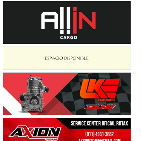
Avellaneda (Santa Fe)
SUR SANTAFESINO - F4
José Samuel Sánchez (Tierra)
Rufino (Santa Fe)
TUCUMANO - F5
Juan Navarro (Asfalto)
El Timbó (Tucumán)