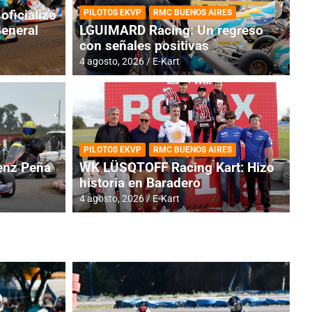
oficializó
PILOTOS EKVP
RMC BUENOS AIRES
General
LGUIMARD Racing: Un regreso
con señales positivas
4 agosto, 2026
E-Kart
RMC BUENOS AIRES
BR
ES: Cerró una jornada
I
PILOTOS EKVP
RMC BUENOS AIRES
adero
f
nz Peña
WK LÜSQTOFF Racing Kart: Hizo
historia en Baradero
6 a
4 agosto, 2026
E-Kart