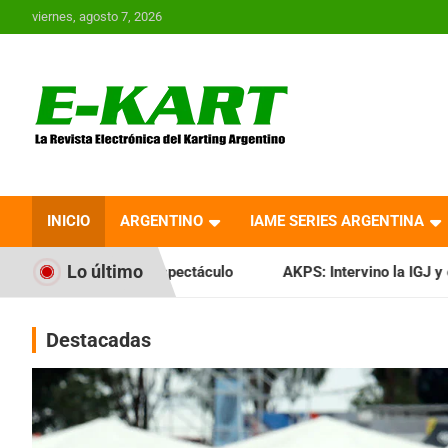
Saltar
viernes, agosto 7, 2026
al
contenido
E-Kart.com.ar | La
Revista Electrónica del
INICIO
ARGENTINO
IAME SERIES ARGENTINA
Karting en Argentina
Lo último
espectáculo
AKPS: Intervino la IGJ y oficializó el llamado 
Destacadas