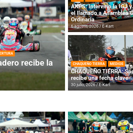
AKPS: Intervino la IGJ y 
el llamado a Asamblea 
Ordinaria
6 agosto, 2026
E-Kart
DESTACADA
INFORME CENTRAL
ios para la
RMC BUENOS AIR
CHAQUEÑO TIERRA
MEDIOS
histórica en Bar
CHAQUEÑO TIERRA: Sáe
recibe una fecha clave
4 agosto, 2026
E-Kart
30 julio, 2026
E-Kart