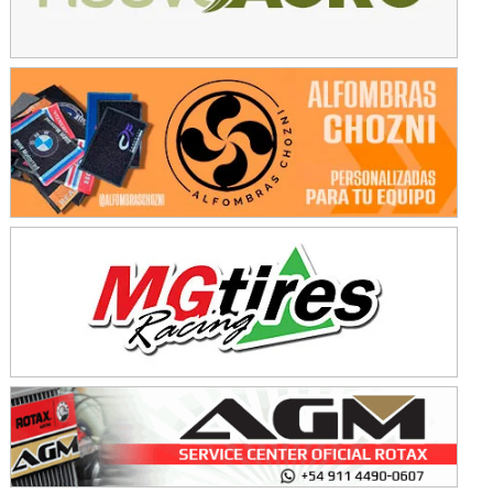
Baradero (Buenos Aires)
KDO - F6
Ciudad de Trenque Lauquen (Asfalto)
Trenque Lauquen (Buenos Aires)
ENTRERRIANO - F6 (POSTERGADA)
Parque de la Velocidad (Asfalto)
Villaguay (Entre Ríos)
VICTORIENSE - F7
El Cerro (Tierra)
Victoria (Entre Ríos)
PATAGONICO - F6
Moto Club Reginense (Tierra)
Gral. E. Godoy (Río Negro)
CSK - F7
Juventud Unida (Tierra)
Humboldt (Santa Fe)
NORESTE SANTAFESINO - F6
Ciudad de Avellaneda (Asfalto)