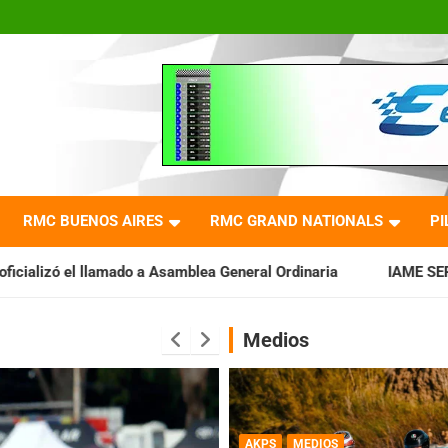
RMC BUENOS AIRES
RMC GRAND NATIONALS
PI
a Asamblea General Ordinaria
IAME SERIES ARGENTINA: Barader
Medios
AKPS
MEDIOS