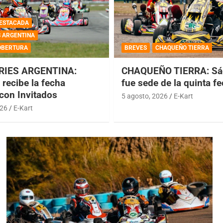
ESTACADA
S ARGENTINA
OBERTURA
BREVES
CHAQUEÑO TIERRA
RIES ARGENTINA:
CHAQUEÑO TIERRA: Sá
recibe la fecha
fue sede de la quinta f
 con Invitados
5 agosto, 2026
E-Kart
026
E-Kart