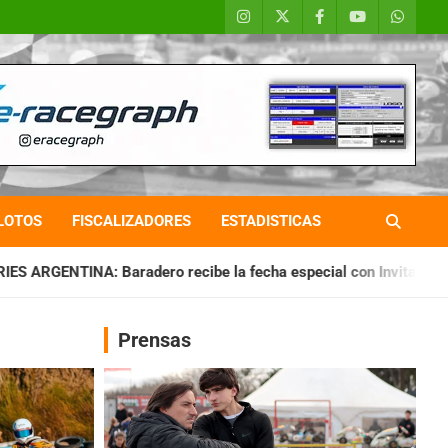
LOTOS
FISCALIZADORES
ESTADISTICAS
o recibe la fecha especial con Invitados
CHAQUEÑO TIERRA
Prensas