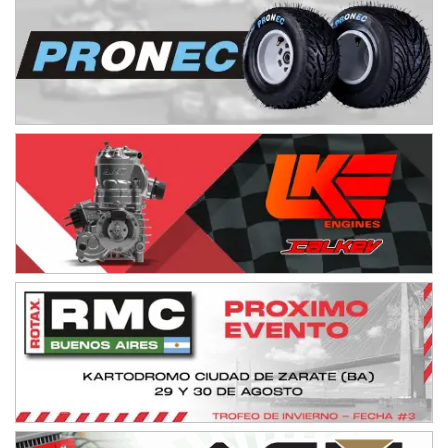
Avellaneda (Santa Fe)
SUR SANTAFESINO - F4
José Samuel Sánchez (Tierra)
Rufino (Santa Fe)
TUCUMANO - F5
Juan Navarro (Asfalto)
El Timbó (Tucumán)