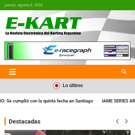
Saltar
jueves, agosto 6, 2026
al
contenido
E-Kart.com.ar | La Revista
Electrónica del Karting en
Argentina
Lo último
a en Santiago
IAME SERIES ARGENTINA: Horarios para la fecha
Destacadas