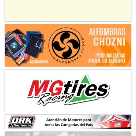
Baradero (Buenos Aires)
KDO - F6
Ciudad de Trenque Lauquen (Asfalto)
Trenque Lauquen (Buenos Aires)
ENTRERRIANO - F6 (POSTERGADA)
Parque de la Velocidad (Asfalto)
Villaguay (Entre Ríos)
VICTORIENSE - F7
El Cerro (Tierra)
Victoria (Entre Ríos)
PATAGONICO - F6
Moto Club Reginense (Tierra)
Gral. E. Godoy (Río Negro)
CSK - F7
Juventud Unida (Tierra)
Humboldt (Santa Fe)
NORESTE SANTAFESINO - F6
Ciudad de Avellaneda (Asfalto)