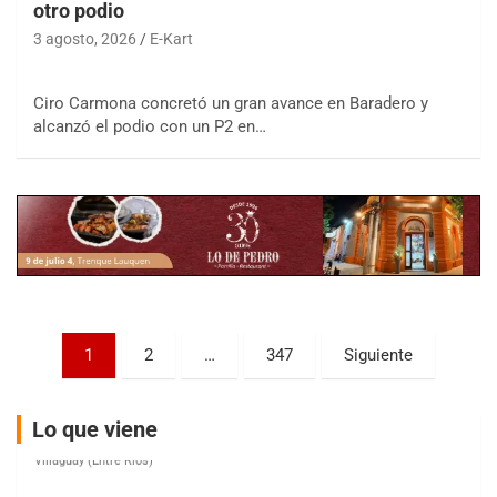
otro podio
3 agosto, 2026
E-Kart
COBERTURA ESPECIAL DE E-KART.COM.AR
Ciro Carmona concretó un gran avance en Baradero y
08/09-AGO
alcanzó el podio con un P2 en…
IAME SERIES ARGENTINA 6
Ramiro Tot (Asfalto)
Baradero (Buenos Aires)
KDO - F6
Ciudad de Trenque Lauquen (Asfalto)
Trenque Lauquen (Buenos Aires)
ENTRERRIANO - F6 (POSTERGADA)
Parque de la Velocidad (Asfalto)
Paginación
1
2
…
347
Siguiente
Villaguay (Entre Ríos)
de
VICTORIENSE - F7
entradas
El Cerro (Tierra)
Lo que viene
Victoria (Entre Ríos)
PATAGONICO - F6