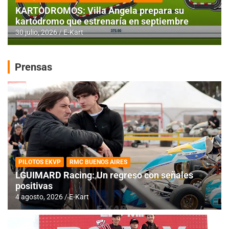
KARTODROMOS: Villa Angela prepara su
kartódromo que estrenaría en septiembre
30 julio, 2026
E-Kart
Prensas
PILOTOS EKVP
RMC BUENOS AIRES
LGUIMARD Racing: Un regreso con señales
positivas
4 agosto, 2026
E-Kart