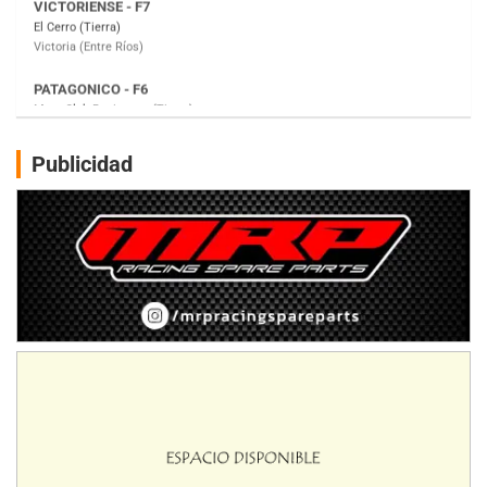
Moto Club Reginense (Tierra)
Gral. E. Godoy (Río Negro)
CSK - F7
Juventud Unida (Tierra)
Humboldt (Santa Fe)
NORESTE SANTAFESINO - F6
Publicidad
Ciudad de Avellaneda (Asfalto)
Avellaneda (Santa Fe)
SUR SANTAFESINO - F4
José Samuel Sánchez (Tierra)
Rufino (Santa Fe)
TUCUMANO - F5
Juan Navarro (Asfalto)
El Timbó (Tucumán)
COBERTURA ESPECIAL DE E-KART.COM.AR
08/09-AGO
IAME SERIES ARGENTINA 6
Ramiro Tot (Asfalto)