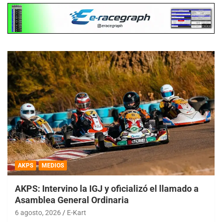
AKPS
MEDIOS
AKPS: Intervino la IGJ y oficializó el llamado a
Asamblea General Ordinaria
6 agosto, 2026
E-Kart