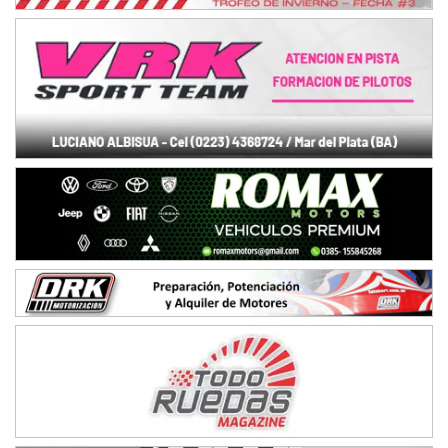
NORESTE SANTAFESINO - F6
Ciudad de Avellaneda (Asfalto)
Avellaneda (Santa Fe)
SUR SANTAFESINO - F4
José Samuel Sánchez (Tierra)
Rufino (Santa Fe)
TUCUMANO - F5
Juan Navarro (Asfalto)
El Timbó (Tucumán)