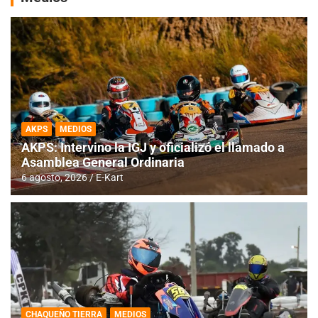
AKPS
MEDIOS
AKPS: Intervino la IGJ y oficializó el llamado a
Asamblea General Ordinaria
6 agosto, 2026
E-Kart
CHAQUEÑO TIERRA
MEDIOS