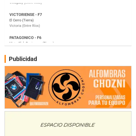
PATAGONICO - F6
Moto Club Reginense (Tierra)
Gral. E. Godoy (Río Negro)
CSK - F7
Juventud Unida (Tierra)
Humboldt (Santa Fe)
NORESTE SANTAFESINO - F6
Publicidad
Ciudad de Avellaneda (Asfalto)
Avellaneda (Santa Fe)
SUR SANTAFESINO - F4
José Samuel Sánchez (Tierra)
Rufino (Santa Fe)
TUCUMANO - F5
Juan Navarro (Asfalto)
El Timbó (Tucumán)
COBERTURA ESPECIAL DE E-KART.COM.AR
08/09-AGO