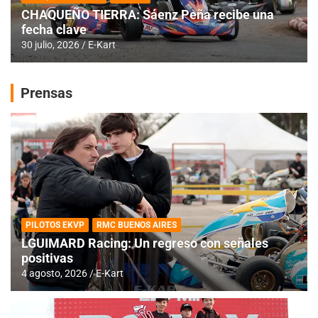
CHAQUEÑO TIERRA: Sáenz Peña recibe una
fecha clave
30 julio, 2026
E-Kart
Prensas
PILOTOS EKVP
RMC BUENOS AIRES
LGUIMARD Racing: Un regreso con señales
positivas
4 agosto, 2026
E-Kart