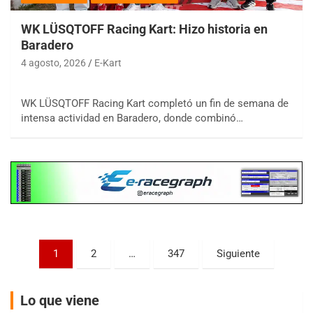
WK LÜSQTOFF Racing Kart: Hizo historia en
Baradero
4 agosto, 2026
E-Kart
COBERTURA ESPECIAL DE E-KART.COM.AR
08/09-AGO
WK LÜSQTOFF Racing Kart completó un fin de semana de
intensa actividad en Baradero, donde combinó…
IAME SERIES ARGENTINA 6
Ramiro Tot (Asfalto)
Baradero (Buenos Aires)
KDO - F6
Ciudad de Trenque Lauquen (Asfalto)
Trenque Lauquen (Buenos Aires)
ENTRERRIANO - F6 (POSTERGADA)
Parque de la Velocidad (Asfalto)
Paginación
1
2
…
347
Siguiente
Villaguay (Entre Ríos)
de
VICTORIENSE - F7
entradas
El Cerro (Tierra)
Lo que viene
Victoria (Entre Ríos)