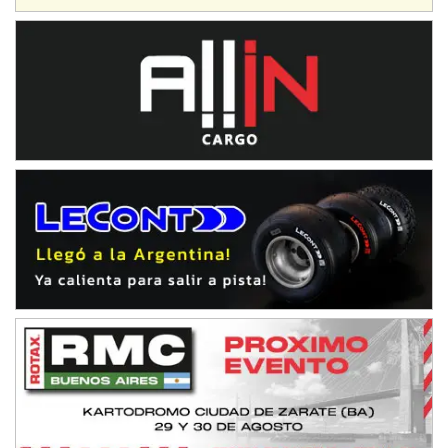
IAME SERIES ARGENTINA 6
Ramiro Tot (Asfalto)
Baradero (Buenos Aires)
KDO - F6
Ciudad de Trenque Lauquen (Asfalto)
Trenque Lauquen (Buenos Aires)
ENTRERRIANO - F6 (POSTERGADA)
Parque de la Velocidad (Asfalto)
Villaguay (Entre Ríos)
VICTORIENSE - F7
El Cerro (Tierra)
Victoria (Entre Ríos)
PATAGONICO - F6
Moto Club Reginense (Tierra)
Gral. E. Godoy (Río Negro)
CSK - F7
Juventud Unida (Tierra)
Humboldt (Santa Fe)