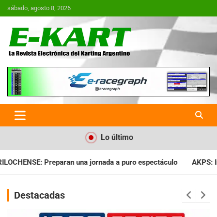
Saltar
sábado, agosto 8, 2026
al
contenido
E-Kart.com.ar | La Revista
Electrónica del Karting en
Argentina
Lo último
da a puro espectáculo
AKPS: Intervino la IGJ y oficializó el 
Destacadas