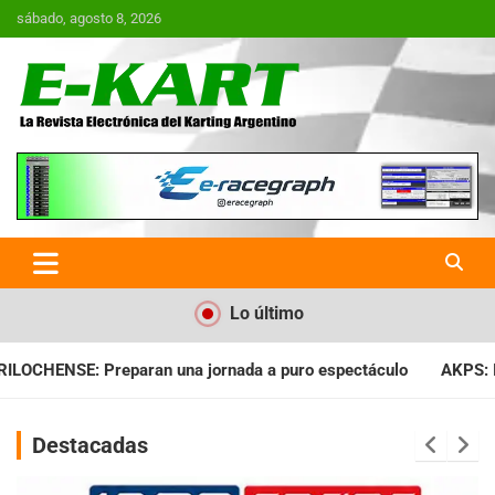
Saltar
sábado, agosto 8, 2026
al
contenido
E-Kart.com.ar | La Revista
Electrónica del Karting en
Argentina
Lo último
ada a puro espectáculo
AKPS: Intervino la IGJ y oficializó el 
Destacadas