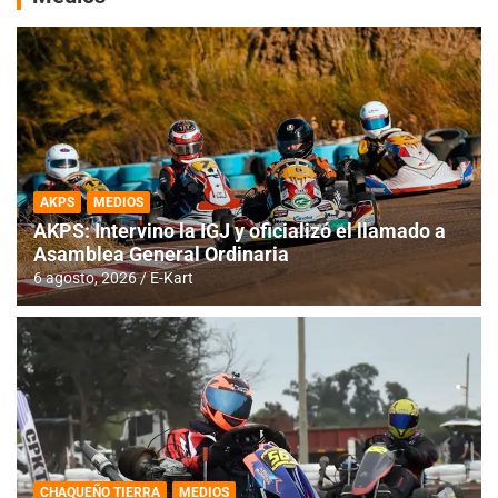
AKPS
MEDIOS
AKPS: Intervino la IGJ y oficializó el llamado a
Asamblea General Ordinaria
6 agosto, 2026
E-Kart
CHAQUEÑO TIERRA
MEDIOS