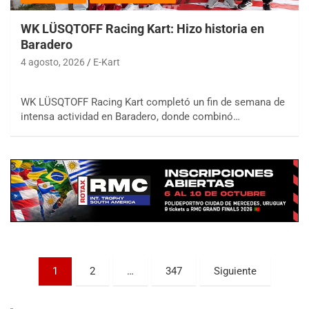
WK LÜSQTOFF Racing Kart: Hizo historia en
Baradero
4 agosto, 2026
E-Kart
WK LÜSQTOFF Racing Kart completó un fin de semana de
COBERTURA ESPECIAL DE E-KART.COM.AR
intensa actividad en Baradero, donde combinó…
08/09-AGO
IAME SERIES ARGENTINA 6
Ramiro Tot (Asfalto)
Baradero (Buenos Aires)
KDO - F6
Ciudad de Trenque Lauquen (Asfalto)
Trenque Lauquen (Buenos Aires)
ENTRERRIANO - F6 (POSTERGADA)
Paginación
Parque de la Velocidad (Asfalto)
1
2
…
347
Siguiente
Villaguay (Entre Ríos)
de
VICTORIENSE - F7