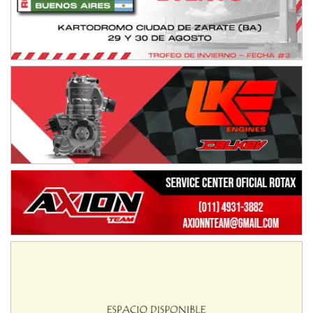
Juventud Unida (Tierra)
Humboldt (Santa Fe)
NORESTE SANTAFESINO - F6
Ciudad de Avellaneda (Asfalto)
Avellaneda (Santa Fe)
SUR SANTAFESINO - F4
José Samuel Sánchez (Tierra)
Rufino (Santa Fe)
TUCUMANO - F5
Juan Navarro (Asfalto)
El Timbó (Tucumán)