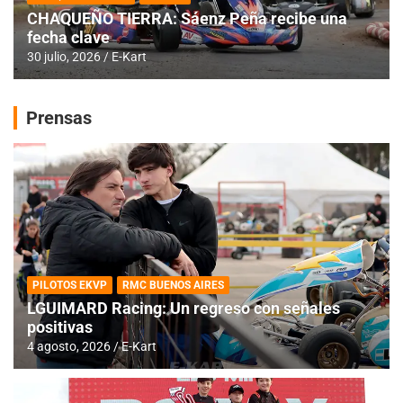
CHAQUEÑO TIERRA: Sáenz Peña recibe una
fecha clave
30 julio, 2026
E-Kart
Prensas
PILOTOS EKVP
RMC BUENOS AIRES
LGUIMARD Racing: Un regreso con señales
positivas
4 agosto, 2026
E-Kart