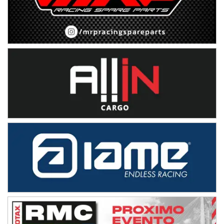
08/09-AGO
IAME SERIES ARGENTINA 6
Ramiro Tot (Asfalto)
Baradero (Buenos Aires)
KDO - F6
Ciudad de Trenque Lauquen (Asfalto)
Trenque Lauquen (Buenos Aires)
ENTRERRIANO - F6 (POSTERGADA)
Parque de la Velocidad (Asfalto)
Villaguay (Entre Ríos)
VICTORIENSE - F7
El Cerro (Tierra)
Victoria (Entre Ríos)
PATAGONICO - F6
Moto Club Reginense (Tierra)
Gral. E. Godoy (Río Negro)
CSK - F7