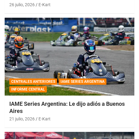
26 julio, 2026
E-Kart
CENTRALES ANTERIORES
IAME SERIES ARGENTINA
INFORME CENTRAL
IAME Series Argentina: Le dijo adiós a Buenos
Aires
21 julio, 2026
E-Kart