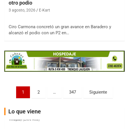
otro podio
3 agosto, 2026
E-Kart
COBERTURA ESPECIAL DE E-KART.COM.AR
Ciro Carmona concretó un gran avance en Baradero y
08/09-AGO
alcanzó el podio con un P2 en…
IAME SERIES ARGENTINA 6
Ramiro Tot (Asfalto)
Baradero (Buenos Aires)
KDO - F6
Ciudad de Trenque Lauquen (Asfalto)
Trenque Lauquen (Buenos Aires)
ENTRERRIANO - F6 (POSTERGADA)
Parque de la Velocidad (Asfalto)
Paginación
1
2
…
347
Siguiente
Villaguay (Entre Ríos)
de
VICTORIENSE - F7
entradas
El Cerro (Tierra)
Lo que viene
Victoria (Entre Ríos)
PATAGONICO - F6