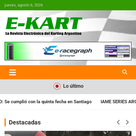
Saltar
jueves, agosto 6, 2026
al
contenido
E-Kart.com.ar | La Revista
Electrónica del Karting en
Argentina
Lo último
a en Santiago
IAME SERIES ARGENTINA: Horarios para la fecha
Destacadas