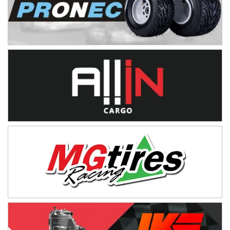
Ciudad de Avellaneda (Asfalto)
Avellaneda (Santa Fe)
SUR SANTAFESINO - F4
José Samuel Sánchez (Tierra)
Rufino (Santa Fe)
TUCUMANO - F5
Juan Navarro (Asfalto)
El Timbó (Tucumán)