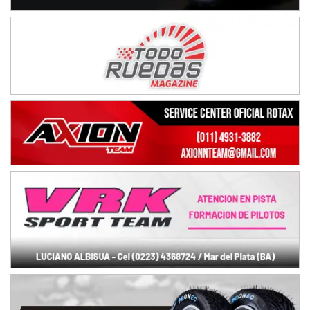
Baradero (Buenos Aires)
KDO - F6
Ciudad de Trenque Lauquen (Asfalto)
Trenque Lauquen (Buenos Aires)
ENTRERRIANO - F6 (POSTERGADA)
Parque de la Velocidad (Asfalto)
Villaguay (Entre Ríos)
VICTORIENSE - F7
El Cerro (Tierra)
Victoria (Entre Ríos)
PATAGONICO - F6
Moto Club Reginense (Tierra)
Gral. E. Godoy (Río Negro)
CSK - F7
Juventud Unida (Tierra)
Humboldt (Santa Fe)
NORESTE SANTAFESINO - F6