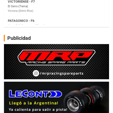
Moto Club Reginense (Tierra)
Gral. E. Godoy (Río Negro)
CSK - F7
Juventud Unida (Tierra)
Humboldt (Santa Fe)
NORESTE SANTAFESINO - F6
Publicidad
Ciudad de Avellaneda (Asfalto)
Avellaneda (Santa Fe)
SUR SANTAFESINO - F4
José Samuel Sánchez (Tierra)
Rufino (Santa Fe)
TUCUMANO - F5
Juan Navarro (Asfalto)
El Timbó (Tucumán)
COBERTURA ESPECIAL DE E-KART.COM.AR
08/09-AGO
IAME SERIES ARGENTINA 6
Ramiro Tot (Asfalto)