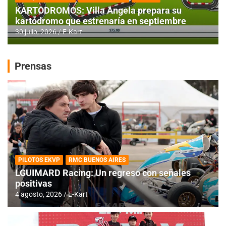
KARTODROMOS: Villa Angela prepara su
kartódromo que estrenaría en septiembre
30 julio, 2026
E-Kart
Prensas
PILOTOS EKVP
RMC BUENOS AIRES
LGUIMARD Racing: Un regreso con señales
positivas
4 agosto, 2026
E-Kart