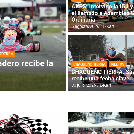
AKPS: Intervino la IGJ y 
el llamado a Asamblea 
Ordinaria
6 agosto, 2026
E-Kart
DESTACADA
INFORME CENTRAL
ios para la
RMC BUENOS AIR
CHAQUEÑO TIERRA
MEDIOS
histórica en Bar
CHAQUEÑO TIERRA: Sáe
recibe una fecha clave
4 agosto, 2026
E-Kart
30 julio, 2026
E-Kart