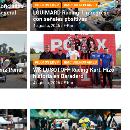
oficializó
PILOTOS EKVP
RMC BUENOS AIRES
General
LGUIMARD Racing: Un regreso
con señales positivas
4 agosto, 2026
E-Kart
RMC BUENOS AIRES
BR
ES: Cerró una jornada
I
PILOTOS EKVP
RMC BUENOS AIRES
adero
f
nz Peña
WK LÜSQTOFF Racing Kart: Hizo
historia en Baradero
6 a
4 agosto, 2026
E-Kart