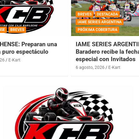
BREVES
DESTACADA
IAME SERIES ARGENTINA
NSE
BREVES
PRÓXIMA COBERTURA
HENSE: Preparan una
IAME SERIES ARGENTI
a puro espectáculo
Baradero recibe la fech
especial con Invitados
026
E-Kart
6 agosto, 2026
E-Kart