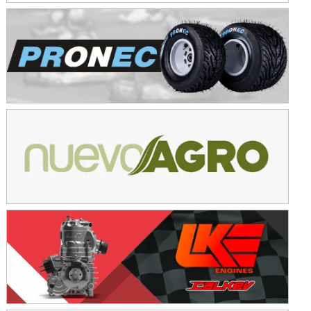
Avellaneda (Santa Fe)
SUR SANTAFESINO - F4
José Samuel Sánchez (Tierra)
Rufino (Santa Fe)
TUCUMANO - F5
Juan Navarro (Asfalto)
El Timbó (Tucumán)