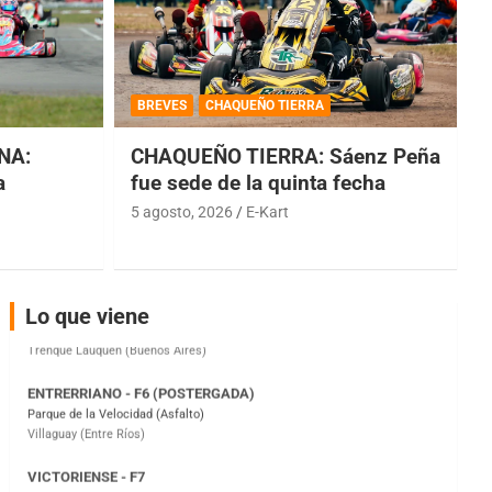
COBERTURA ESPECIAL DE E-KART.COM.AR
08/09-AGO
BREVES
CHAQUEÑO TIERRA
IAME SERIES ARGENTINA 6
NA:
CHAQUEÑO TIERRA: Sáenz Peña
Ramiro Tot (Asfalto)
a
fue sede de la quinta fecha
Baradero (Buenos Aires)
5 agosto, 2026
E-Kart
KDO - F6
Ciudad de Trenque Lauquen (Asfalto)
Trenque Lauquen (Buenos Aires)
ENTRERRIANO - F6 (POSTERGADA)
Lo que viene
Parque de la Velocidad (Asfalto)
Villaguay (Entre Ríos)
VICTORIENSE - F7
El Cerro (Tierra)
Victoria (Entre Ríos)
PATAGONICO - F6