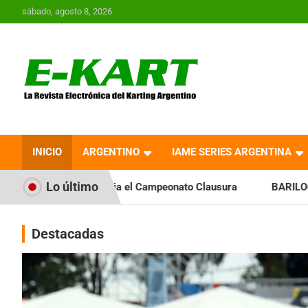
Saltar
sábado, agosto 8, 2026
al
contenido
E-Kart.com.ar | La
Revista Electrónica del
INICIO
ARGENTINO
IAME SERIES ARGENTINA
Karting en Argentina
Lo último
nicia el Campeonato Clausura
BARILOCHENSE: Preparan una 
Destacadas