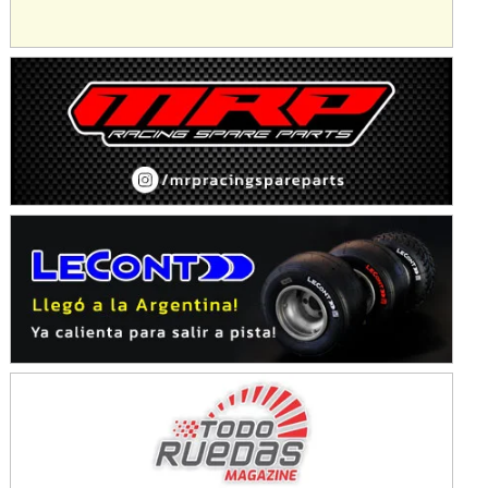
Baradero (Buenos Aires)
KDO - F6
Ciudad de Trenque Lauquen (Asfalto)
Trenque Lauquen (Buenos Aires)
ENTRERRIANO - F6 (POSTERGADA)
Parque de la Velocidad (Asfalto)
Villaguay (Entre Ríos)
VICTORIENSE - F7
El Cerro (Tierra)
Victoria (Entre Ríos)
PATAGONICO - F6
Moto Club Reginense (Tierra)
Gral. E. Godoy (Río Negro)
CSK - F7
Juventud Unida (Tierra)
Humboldt (Santa Fe)
NORESTE SANTAFESINO - F6
Ciudad de Avellaneda (Asfalto)