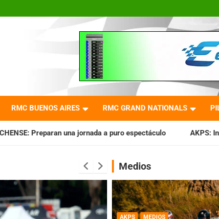
RMC BUENOS AIRES
RMC GRAND NATIONALS
PI
jornada a puro espectáculo
AKPS: Intervino la IGJ y oficia
Medios
AKPS
MEDIOS