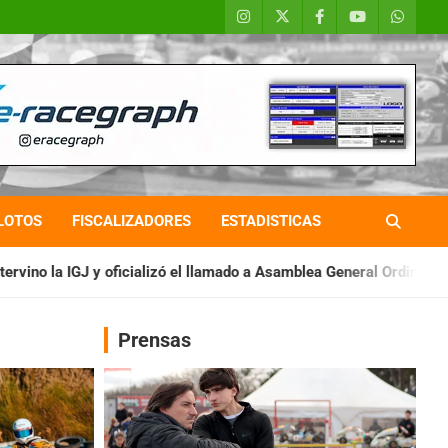
LOTOS
FISCALIZADORES
ESTADISTICAS
lizó el llamado a Asamblea General Ordinaria
IAME SERIES AR
Prensas