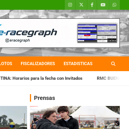
LOTOS
FISCALIZADORES
ESTADISTICAS
fecha con Invitados
RMC BUENOS AIRES: Cerró una jornada
Prensas