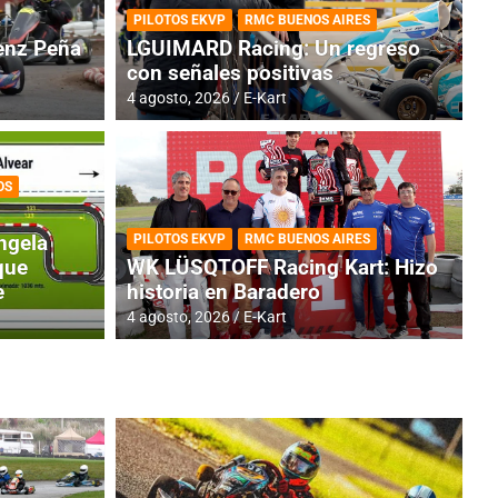
PILOTOS EKVP
RMC BUENOS AIRES
nz Peña
LGUIMARD Racing: Un regreso
con señales positivas
4 agosto, 2026
E-Kart
OS
TINA
DE
GENTINA: Horarios para la
R
ngela
PILOTOS EKVP
RMC BUENOS AIRES
dos
h
que
WK LÜSQTOFF Racing Kart: Hizo
e
historia en Baradero
4 a
4 agosto, 2026
E-Kart