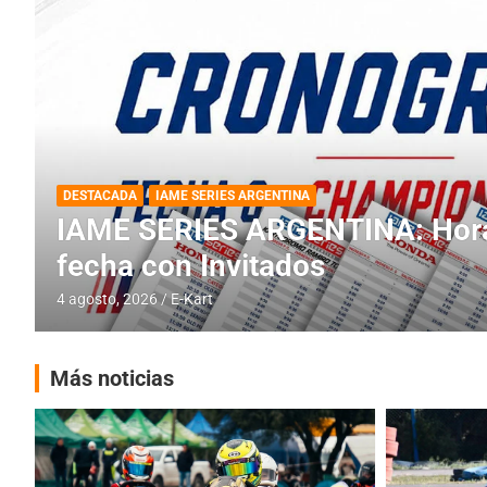
DESTACADA
INFORME CENTRAL
RMC BUENOS AIRES
RMC BUENOS AIRES: Cerró una
histórica en Baradero
4 agosto, 2026
E-Kart
Más noticias