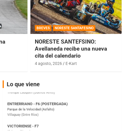
COBERTURA ESPECIAL DE E-KART.COM.AR
08/09-AGO
BREVES
NORESTE SANTAFESINO
IAME SERIES ARGENTINA 6
una
NORESTE SANTEFSINO:
Ramiro Tot (Asfalto)
Baradero (Buenos Aires)
Avellaneda recibe una nueva
cita del calendario
KDO - F6
Ciudad de Trenque Lauquen (Asfalto)
4 agosto, 2026
E-Kart
Trenque Lauquen (Buenos Aires)
ENTRERRIANO - F6 (POSTERGADA)
Lo que viene
Parque de la Velocidad (Asfalto)
Villaguay (Entre Ríos)
VICTORIENSE - F7
El Cerro (Tierra)
Victoria (Entre Ríos)
PATAGONICO - F6
Moto Club Reginense (Tierra)