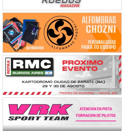
KDO - F6
Ciudad de Trenque Lauquen (Asfalto)
Trenque Lauquen (Buenos Aires)
ENTRERRIANO - F6 (POSTERGADA)
Parque de la Velocidad (Asfalto)
Villaguay (Entre Ríos)
VICTORIENSE - F7
El Cerro (Tierra)
Victoria (Entre Ríos)
PATAGONICO - F6
Moto Club Reginense (Tierra)
Gral. E. Godoy (Río Negro)
CSK - F7
Juventud Unida (Tierra)
Humboldt (Santa Fe)
NORESTE SANTAFESINO - F6
Ciudad de Avellaneda (Asfalto)