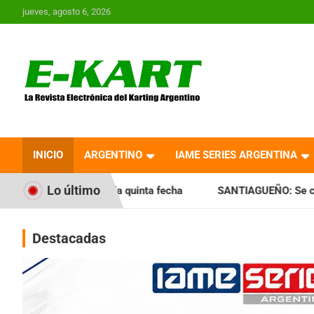
Saltar
jueves, agosto 6, 2026
al
contenido
E-Kart.com.ar | La
Revista Electrónica del
INICIO
ARGENTINO
IAME SERIES ARGENTINA
Karting en Argentina
Lo último
la quinta fecha
SANTIAGUEÑO: Se cumplió con la quinta f
Destacadas