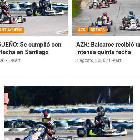
ANTIAGUEÑO
AZK
BREVES
UEÑO: Se cumplió con
AZK: Balcarce recibió 
 fecha en Santiago
intensa quinta fecha
026
E-Kart
4 agosto, 2026
E-Kart