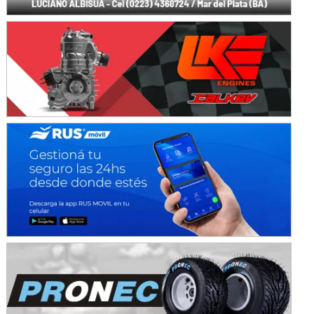
Avellaneda (Santa Fe)
SUR SANTAFESINO - F4
José Samuel Sánchez (Tierra)
Rufino (Santa Fe)
TUCUMANO - F5
Juan Navarro (Asfalto)
El Timbó (Tucumán)