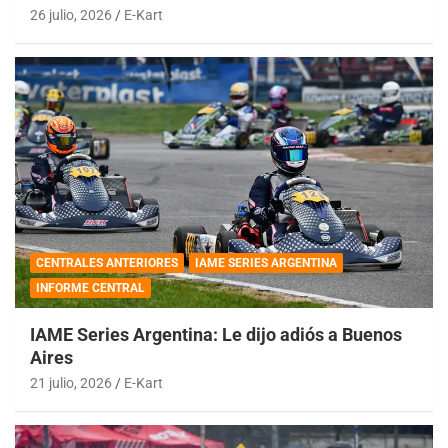
26 julio, 2026
E-Kart
CENTRALES ANTERIORES
IAME SERIES ARGENTINA
INFORME CENTRAL
IAME Series Argentina: Le dijo adiós a Buenos
Aires
21 julio, 2026
E-Kart