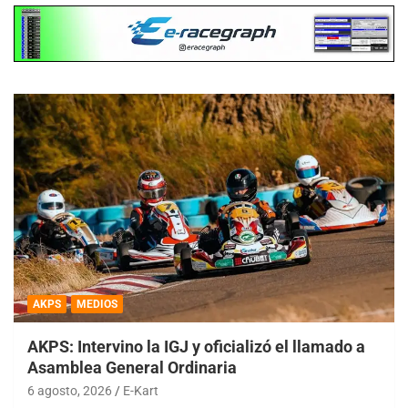
AKPS
MEDIOS
AKPS: Intervino la IGJ y oficializó el llamado a
Asamblea General Ordinaria
6 agosto, 2026
E-Kart