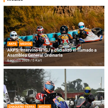
AKPS
MEDIOS
AKPS: Intervino la IGJ y oficializó el llamado a
Asamblea General Ordinaria
6 agosto, 2026
E-Kart
CHAQUEÑO TIERRA
MEDIOS