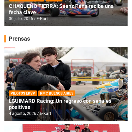
CHAQUEÑO TIERRA: Sáenz Peña recibe una
fecha clave
30 julio, 2026
E-Kart
Prensas
PILOTOS EKVP
RMC BUENOS AIRES
LGUIMARD Racing: Un regreso con señales
positivas
4 agosto, 2026
E-Kart