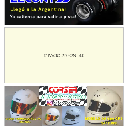
08/09-AGO
IAME SERIES ARGENTINA 6
Ramiro Tot (Asfalto)
Baradero (Buenos Aires)
KDO - F6
Ciudad de Trenque Lauquen (Asfalto)
Trenque Lauquen (Buenos Aires)
ENTRERRIANO - F6 (POSTERGADA)
Parque de la Velocidad (Asfalto)
Villaguay (Entre Ríos)
VICTORIENSE - F7
El Cerro (Tierra)
Victoria (Entre Ríos)
PATAGONICO - F6
Moto Club Reginense (Tierra)
Gral. E. Godoy (Río Negro)
CSK - F7