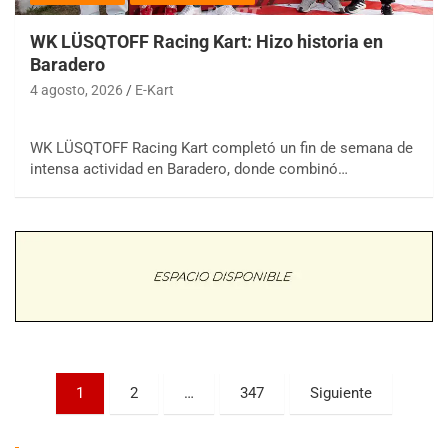
WK LÜSQTOFF Racing Kart: Hizo historia en
Baradero
4 agosto, 2026
E-Kart
WK LÜSQTOFF Racing Kart completó un fin de semana de
COBERTURA ESPECIAL DE E-KART.COM.AR
intensa actividad en Baradero, donde combinó…
08/09-AGO
IAME SERIES ARGENTINA 6
Ramiro Tot (Asfalto)
Baradero (Buenos Aires)
KDO - F6
Ciudad de Trenque Lauquen (Asfalto)
Trenque Lauquen (Buenos Aires)
ENTRERRIANO - F6 (POSTERGADA)
Parque de la Velocidad (Asfalto)
Paginación
1
2
…
347
Siguiente
Villaguay (Entre Ríos)
de
VICTORIENSE - F7