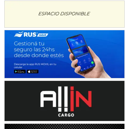
Juventud Unida (Tierra)
Humboldt (Santa Fe)
NORESTE SANTAFESINO - F6
Ciudad de Avellaneda (Asfalto)
Avellaneda (Santa Fe)
SUR SANTAFESINO - F4
José Samuel Sánchez (Tierra)
Rufino (Santa Fe)
TUCUMANO - F5
Juan Navarro (Asfalto)
El Timbó (Tucumán)