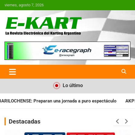
Saltar
viernes, agosto 7, 2026
al
contenido
E-Kart.com.ar | La Revista
Electrónica del Karting en
Argentina
Lo último
rnada a puro espectáculo
AKPS: Intervino la IGJ y oficializó 
Destacadas