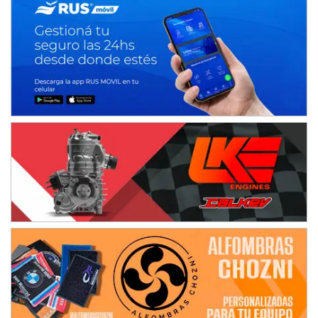
IAME SERIES ARGENTINA 6
Ramiro Tot (Asfalto)
Baradero (Buenos Aires)
KDO - F6
Ciudad de Trenque Lauquen (Asfalto)
Trenque Lauquen (Buenos Aires)
ENTRERRIANO - F6 (POSTERGADA)
Parque de la Velocidad (Asfalto)
Villaguay (Entre Ríos)
VICTORIENSE - F7
El Cerro (Tierra)
Victoria (Entre Ríos)
PATAGONICO - F6
Moto Club Reginense (Tierra)
Gral. E. Godoy (Río Negro)
CSK - F7
Juventud Unida (Tierra)
Humboldt (Santa Fe)