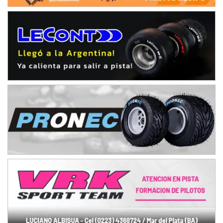
NORESTE SANTAFESINO - F6
Ciudad de Avellaneda (Asfalto)
Avellaneda (Santa Fe)
SUR SANTAFESINO - F4
José Samuel Sánchez (Tierra)
Rufino (Santa Fe)
TUCUMANO - F5
Juan Navarro (Asfalto)
El Timbó (Tucumán)