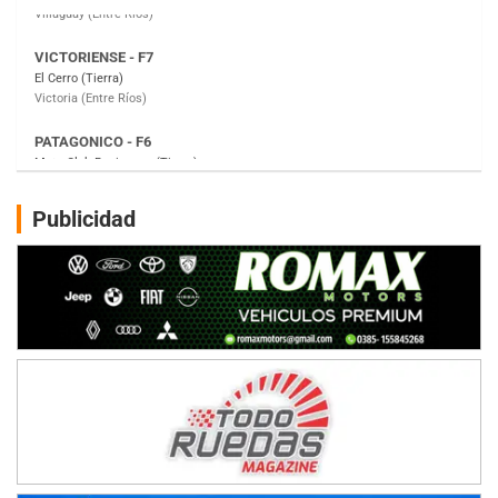
PATAGONICO - F6
Moto Club Reginense (Tierra)
Gral. E. Godoy (Río Negro)
CSK - F7
Juventud Unida (Tierra)
Humboldt (Santa Fe)
NORESTE SANTAFESINO - F6
Publicidad
Ciudad de Avellaneda (Asfalto)
Avellaneda (Santa Fe)
SUR SANTAFESINO - F4
José Samuel Sánchez (Tierra)
Rufino (Santa Fe)
TUCUMANO - F5
Juan Navarro (Asfalto)
El Timbó (Tucumán)
COBERTURA ESPECIAL DE E-KART.COM.AR
08/09-AGO