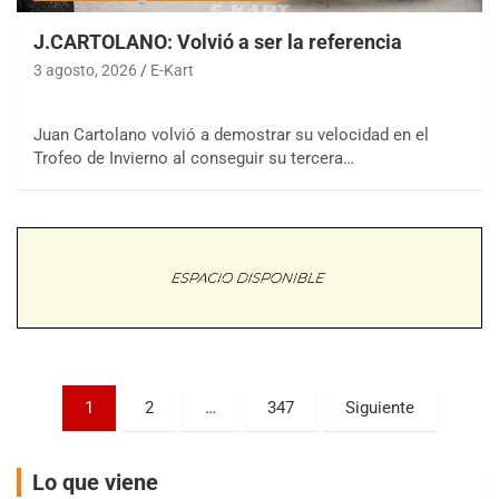
J.CARTOLANO: Volvió a ser la referencia
3 agosto, 2026
E-Kart
Juan Cartolano volvió a demostrar su velocidad en el
COBERTURA ESPECIAL DE E-KART.COM.AR
Trofeo de Invierno al conseguir su tercera…
08/09-AGO
IAME SERIES ARGENTINA 6
Ramiro Tot (Asfalto)
Baradero (Buenos Aires)
KDO - F6
Ciudad de Trenque Lauquen (Asfalto)
Trenque Lauquen (Buenos Aires)
ENTRERRIANO - F6 (POSTERGADA)
Parque de la Velocidad (Asfalto)
Paginación
1
2
…
347
Siguiente
Villaguay (Entre Ríos)
de
VICTORIENSE - F7
entradas
El Cerro (Tierra)
Lo que viene
Victoria (Entre Ríos)