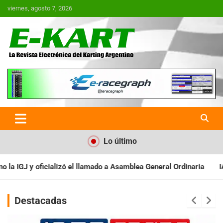
Saltar
viernes, agosto 7, 2026
al
contenido
E-Kart.com.ar | La Revista
Electrónica del Karting en
Argentina
Lo último
o a Asamblea General Ordinaria
IAME SERIES ARGENTINA: Barader
Destacadas