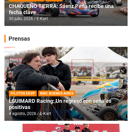
CHAQUEÑO TIERRA: Sáenz Peña recibe una
fecha clave
30 julio, 2026
E-Kart
Prensas
PILOTOS EKVP
RMC BUENOS AIRES
LGUIMARD Racing: Un regreso con señales
positivas
4 agosto, 2026
E-Kart