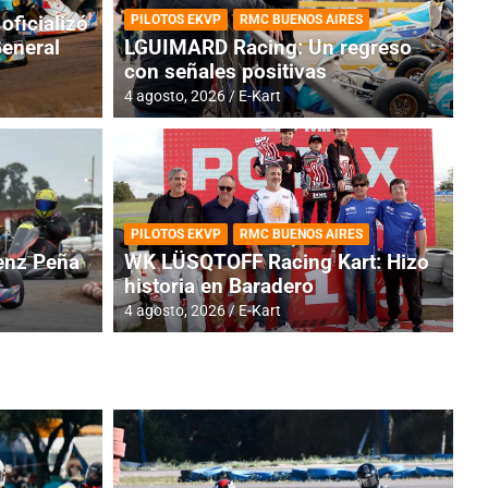
oficializó
PILOTOS EKVP
RMC BUENOS AIRES
General
LGUIMARD Racing: Un regreso
con señales positivas
4 agosto, 2026
E-Kart
RMC BUENOS AIRES
BR
ES: Cerró una jornada
I
PILOTOS EKVP
RMC BUENOS AIRES
adero
f
nz Peña
WK LÜSQTOFF Racing Kart: Hizo
historia en Baradero
6 a
4 agosto, 2026
E-Kart