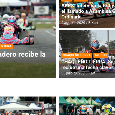
AKPS: Intervino la IGJ y 
el llamado a Asamblea 
Ordinaria
6 agosto, 2026
E-Kart
DESTACADA
INFORME CENTRAL
ios para la
RMC BUENOS AIR
CHAQUEÑO TIERRA
MEDIOS
histórica en Bar
CHAQUEÑO TIERRA: Sáe
recibe una fecha clave
4 agosto, 2026
E-Kart
30 julio, 2026
E-Kart