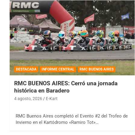
DESTACADA
INFORME CENTRAL
RMC BUENOS AIRES
RMC BUENOS AIRES: Cerró una jornada
histórica en Baradero
4 agosto, 2026
E-Kart
RMC Buenos Aires completó el Evento #2 del Trofeo de
Invierno en el Kartódromo «Ramiro Tot»…