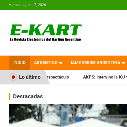
Saltar
viernes, agosto 7, 2026
al
contenido
E-Kart.com.ar | La
Revista Electrónica del
INICIO
ARGENTINO
IAME SERIES ARGENTINA
Karting en Argentina
Lo último
 espectáculo
AKPS: Intervino la IGJ y oficializó el llamado
Destacadas