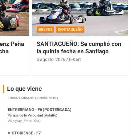
COBERTURA ESPECIAL DE E-KART.COM.AR
08/09-AGO
BREVES
SANTIAGUEÑO
IAME SERIES ARGENTINA 6
enz Peña
SANTIAGUEÑO: Se cumplió con
Ramiro Tot (Asfalto)
Baradero (Buenos Aires)
echa
la quinta fecha en Santiago
5 agosto, 2026
E-Kart
KDO - F6
Ciudad de Trenque Lauquen (Asfalto)
Trenque Lauquen (Buenos Aires)
ENTRERRIANO - F6 (POSTERGADA)
Lo que viene
Parque de la Velocidad (Asfalto)
Villaguay (Entre Ríos)
VICTORIENSE - F7
El Cerro (Tierra)
Victoria (Entre Ríos)
PATAGONICO - F6
Moto Club Reginense (Tierra)