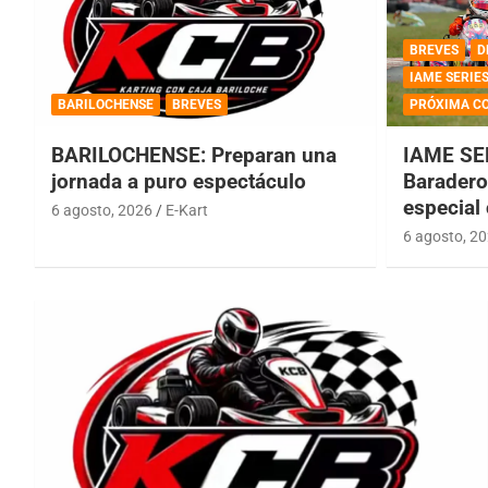
BREVES
D
IAME SERIE
BARILOCHENSE
BREVES
PRÓXIMA C
BARILOCHENSE: Preparan una
IAME SE
jornada a puro espectáculo
Baradero 
especial
6 agosto, 2026
E-Kart
6 agosto, 2