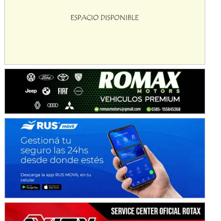
Avellaneda (Santa Fe)
SUR SANTAFESINO - F4
José Samuel Sánchez (Tierra)
Rufino (Santa Fe)
TUCUMANO - F5
Juan Navarro (Asfalto)
El Timbó (Tucumán)