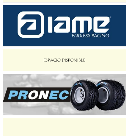
KDO - F6
Ciudad de Trenque Lauquen (Asfalto)
Trenque Lauquen (Buenos Aires)
ENTRERRIANO - F6 (POSTERGADA)
Parque de la Velocidad (Asfalto)
Villaguay (Entre Ríos)
VICTORIENSE - F7
El Cerro (Tierra)
Victoria (Entre Ríos)
PATAGONICO - F6
Moto Club Reginense (Tierra)
Gral. E. Godoy (Río Negro)
CSK - F7
Juventud Unida (Tierra)
Humboldt (Santa Fe)
NORESTE SANTAFESINO - F6
Ciudad de Avellaneda (Asfalto)