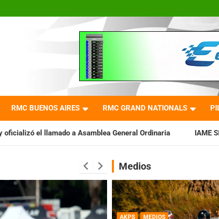
RMC BUENOS AIRES
RMC GRAND NATIONALS
PI
 a Asamblea General Ordinaria
IAME SERIES ARGENTINA: Barad
Medios
AKPS
MEDIOS