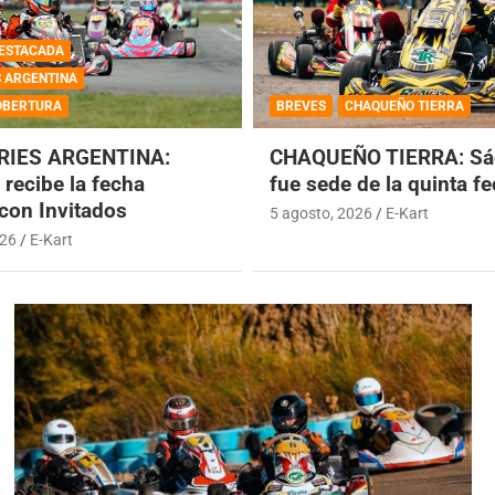
ESTACADA
S ARGENTINA
OBERTURA
BREVES
CHAQUEÑO TIERRA
RIES ARGENTINA:
CHAQUEÑO TIERRA: Sá
recibe la fecha
fue sede de la quinta f
 con Invitados
5 agosto, 2026
E-Kart
026
E-Kart