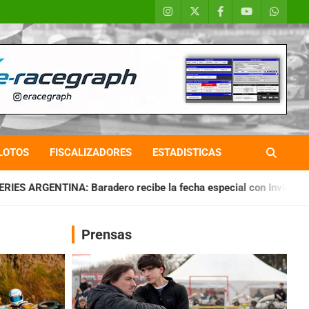
LOTOS
FISCALIZADORES
ESTADISTICAS
ero recibe la fecha especial con Invitados
CHAQUEÑO TIERR
Prensas