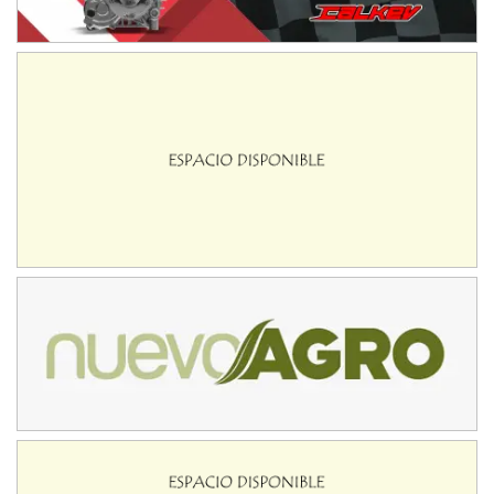
08/09-AGO
IAME SERIES ARGENTINA 6
Ramiro Tot (Asfalto)
Baradero (Buenos Aires)
KDO - F6
Ciudad de Trenque Lauquen (Asfalto)
Trenque Lauquen (Buenos Aires)
ENTRERRIANO - F6 (POSTERGADA)
Parque de la Velocidad (Asfalto)
Villaguay (Entre Ríos)
VICTORIENSE - F7
El Cerro (Tierra)
Victoria (Entre Ríos)
PATAGONICO - F6
Moto Club Reginense (Tierra)
Gral. E. Godoy (Río Negro)
CSK - F7
Juventud Unida (Tierra)