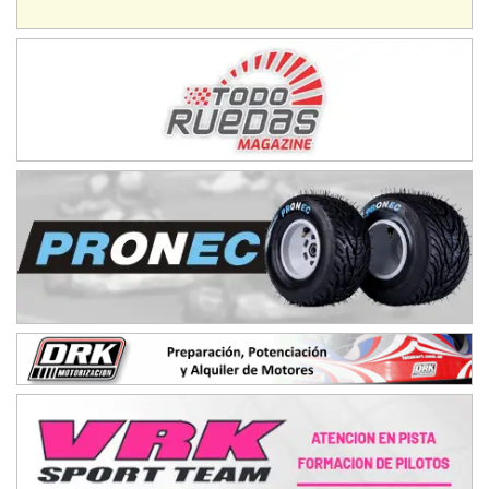
Humboldt (Santa Fe)
NORESTE SANTAFESINO - F6
Ciudad de Avellaneda (Asfalto)
Avellaneda (Santa Fe)
SUR SANTAFESINO - F4
José Samuel Sánchez (Tierra)
Rufino (Santa Fe)
TUCUMANO - F5
Juan Navarro (Asfalto)
El Timbó (Tucumán)