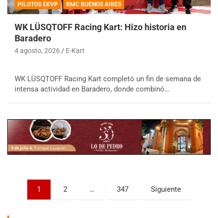
PILOTOS EKVP
RMC BUENOS AIRES
WK LÜSQTOFF Racing Kart: Hizo historia en
Baradero
4 agosto, 2026
E-Kart
COBERTURA ESPECIAL DE E-KART.COM.AR
WK LÜSQTOFF Racing Kart completó un fin de semana de
08/09-AGO
intensa actividad en Baradero, donde combinó…
IAME SERIES ARGENTINA 6
Ramiro Tot (Asfalto)
Baradero (Buenos Aires)
KDO - F6
Ciudad de Trenque Lauquen (Asfalto)
Trenque Lauquen (Buenos Aires)
ENTRERRIANO - F6 (POSTERGADA)
Parque de la Velocidad (Asfalto)
Paginación
1
2
…
347
Siguiente
Villaguay (Entre Ríos)
de
VICTORIENSE - F7
entradas