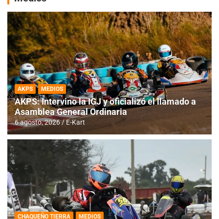
AKPS
MEDIOS
AKPS: Intervino la IGJ y oficializó el llamado a
Asamblea General Ordinaria
6 agosto, 2026
E-Kart
CHAQUEÑO TIERRA
MEDIOS