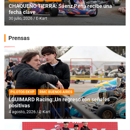
CHAQUEÑO TIERRA: Sáenz Peña recibe una
fecha clave
30 julio, 2026
E-Kart
Prensas
PILOTOS EKVP
RMC BUENOS AIRES
LGUIMARD Racing: Un regreso con señales
positivas
4 agosto, 2026
E-Kart