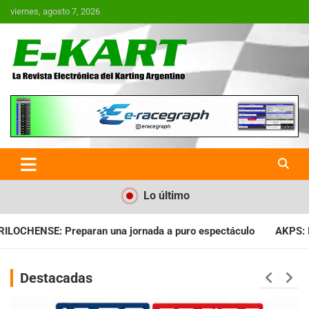
Saltar
viernes, agosto 7, 2026
al
contenido
E-Kart.com.ar | La Revista
Electrónica del Karting en
Argentina
Lo último
ada a puro espectáculo
AKPS: Intervino la IGJ y oficializó el
Destacadas