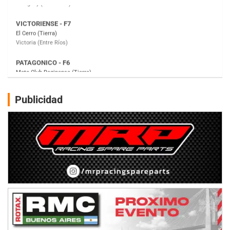
PATAGONICO - F6
Moto Club Reginense (Tierra)
Gral. E. Godoy (Río Negro)
CSK - F7
Juventud Unida (Tierra)
Humboldt (Santa Fe)
NORESTE SANTAFESINO - F6
Publicidad
Ciudad de Avellaneda (Asfalto)
Avellaneda (Santa Fe)
SUR SANTAFESINO - F4
José Samuel Sánchez (Tierra)
Rufino (Santa Fe)
TUCUMANO - F5
Juan Navarro (Asfalto)
El Timbó (Tucumán)
COBERTURA ESPECIAL DE E-KART.COM.AR
08/09-AGO