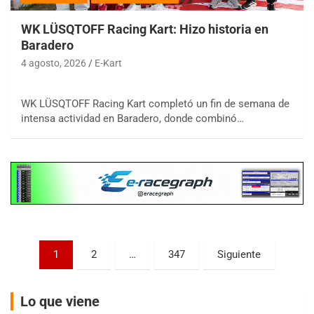
WK LÜSQTOFF Racing Kart: Hizo historia en
Baradero
4 agosto, 2026
E-Kart
COBERTURA ESPECIAL DE E-KART.COM.AR
08/09-AGO
WK LÜSQTOFF Racing Kart completó un fin de semana de
intensa actividad en Baradero, donde combinó…
IAME SERIES ARGENTINA 6
Ramiro Tot (Asfalto)
Baradero (Buenos Aires)
KDO - F6
Ciudad de Trenque Lauquen (Asfalto)
Trenque Lauquen (Buenos Aires)
ENTRERRIANO - F6 (POSTERGADA)
Parque de la Velocidad (Asfalto)
Paginación
1
2
…
347
Siguiente
Villaguay (Entre Ríos)
de
VICTORIENSE - F7
entradas
El Cerro (Tierra)
Lo que viene
Victoria (Entre Ríos)