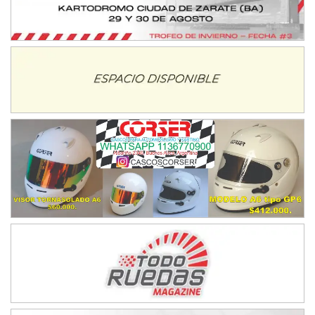
IAME SERIES ARGENTINA 6
Ramiro Tot (Asfalto)
Baradero (Buenos Aires)
KDO - F6
Ciudad de Trenque Lauquen (Asfalto)
Trenque Lauquen (Buenos Aires)
ENTRERRIANO - F6 (POSTERGADA)
Parque de la Velocidad (Asfalto)
Villaguay (Entre Ríos)
VICTORIENSE - F7
El Cerro (Tierra)
Victoria (Entre Ríos)
PATAGONICO - F6
Moto Club Reginense (Tierra)
Gral. E. Godoy (Río Negro)
CSK - F7
Juventud Unida (Tierra)
Humboldt (Santa Fe)