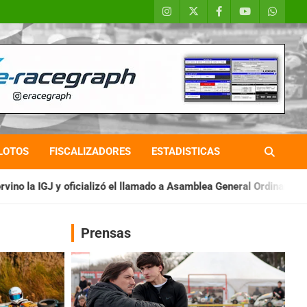
LOTOS
FISCALIZADORES
ESTADISTICAS
ó el llamado a Asamblea General Ordinaria
IAME SERIES ARGEN
Prensas