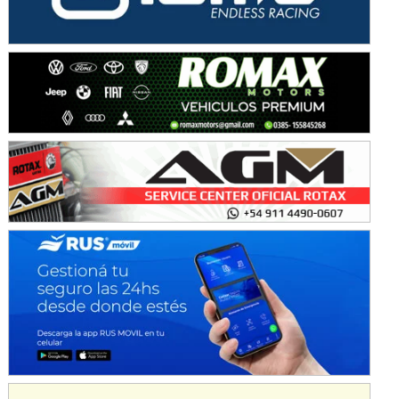
Avellaneda (Santa Fe)
SUR SANTAFESINO - F4
José Samuel Sánchez (Tierra)
Rufino (Santa Fe)
TUCUMANO - F5
Juan Navarro (Asfalto)
El Timbó (Tucumán)