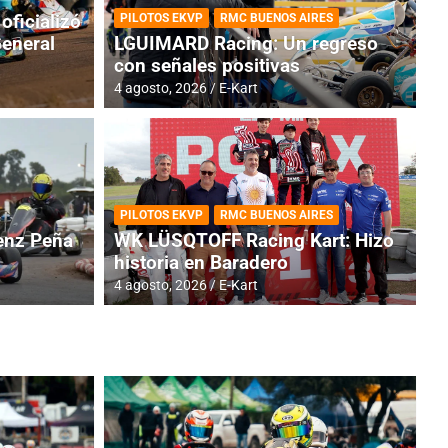
oficializó
PILOTOS EKVP
RMC BUENOS AIRES
General
LGUIMARD Racing: Un regreso
con señales positivas
4 agosto, 2026
E-Kart
RMC BUENOS AIRES
BR
ES: Cerró una jornada
I
PILOTOS EKVP
RMC BUENOS AIRES
adero
f
nz Peña
WK LÜSQTOFF Racing Kart: Hizo
historia en Baradero
6 a
4 agosto, 2026
E-Kart