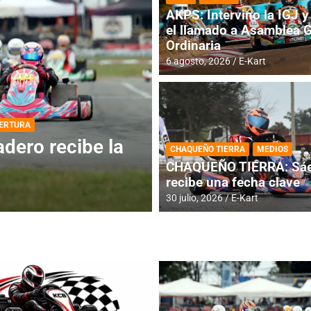
AKPS: Intervino la IGJ y 
el llamado a Asamblea 
Ordinaria
6 agosto, 2026
E-Kart
DESTACADA
INFORME CENTRAL
ios para la
RMC BUENOS AIR
CHAQUEÑO TIERRA
MEDIOS
histórica en Bar
CHAQUEÑO TIERRA: Sáe
recibe una fecha clave
4 agosto, 2026
E-Kart
30 julio, 2026
E-Kart