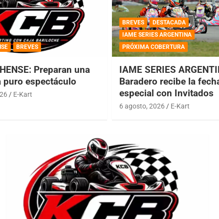
BREVES
DESTACADA
IAME SERIES ARGENTINA
NSE
BREVES
PRÓXIMA COBERTURA
HENSE: Preparan una
IAME SERIES ARGENTI
a puro espectáculo
Baradero recibe la fech
especial con Invitados
026
E-Kart
6 agosto, 2026
E-Kart