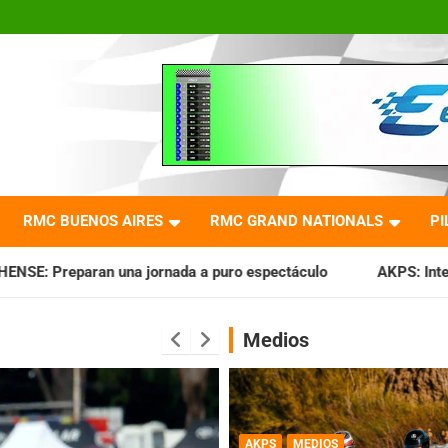
RMC BUENOS AIRES
RMC GRAND NATIONALS
PI
nada a puro espectáculo
AKPS: Intervino la IGJ y oficializ
Medios
AKPS
MEDIOS