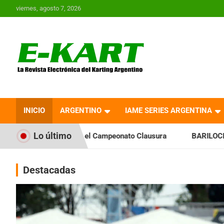
Saltar
viernes, agosto 7, 2026
al
contenido
E-Kart.com.ar | La
Revista Electrónica del
INICIO
ARGENTINO
IAME SERIES ARGENTINA
Karting en Argentina
Lo último
a el Campeonato Clausura
BARILOCHENSE: Preparan una jor
Destacadas