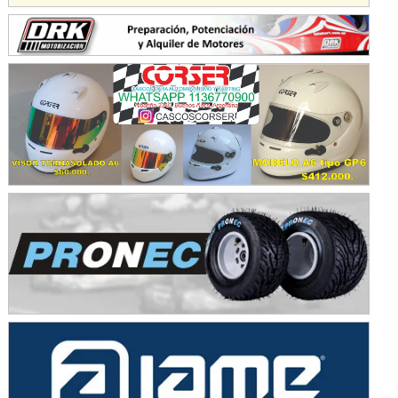
KDO - F6
Ciudad de Trenque Lauquen (Asfalto)
Trenque Lauquen (Buenos Aires)
ENTRERRIANO - F6 (POSTERGADA)
Parque de la Velocidad (Asfalto)
Villaguay (Entre Ríos)
VICTORIENSE - F7
El Cerro (Tierra)
Victoria (Entre Ríos)
PATAGONICO - F6
Moto Club Reginense (Tierra)
Gral. E. Godoy (Río Negro)
CSK - F7
Juventud Unida (Tierra)
Humboldt (Santa Fe)
NORESTE SANTAFESINO - F6
Ciudad de Avellaneda (Asfalto)