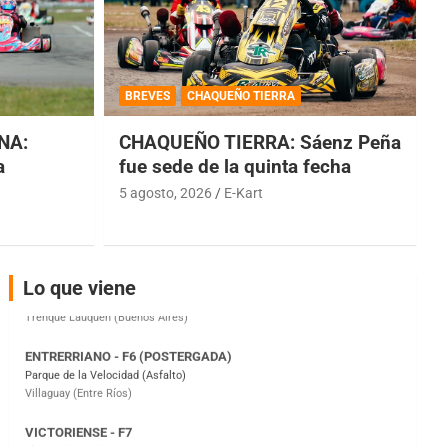
COBERTURA ESPECIAL DE E-KART.COM.AR
08/09-AGO
BREVES
CHAQUEÑO TIERRA
IAME SERIES ARGENTINA 6
Ramiro Tot (Asfalto)
NA:
CHAQUEÑO TIERRA: Sáenz Peña
Baradero (Buenos Aires)
a
fue sede de la quinta fecha
5 agosto, 2026
E-Kart
KDO - F6
Ciudad de Trenque Lauquen (Asfalto)
Trenque Lauquen (Buenos Aires)
ENTRERRIANO - F6 (POSTERGADA)
Lo que viene
Parque de la Velocidad (Asfalto)
Villaguay (Entre Ríos)
VICTORIENSE - F7
El Cerro (Tierra)
Victoria (Entre Ríos)
PATAGONICO - F6
Moto Club Reginense (Tierra)