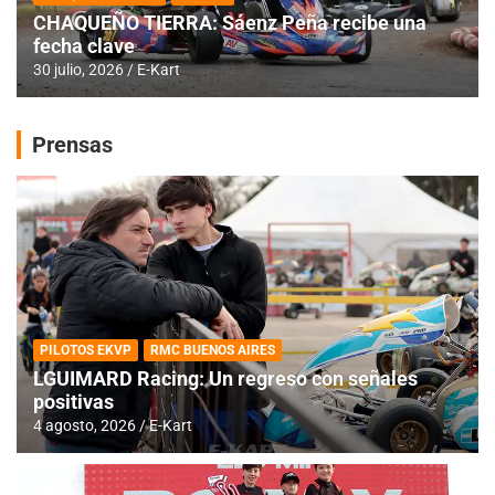
CHAQUEÑO TIERRA: Sáenz Peña recibe una
fecha clave
30 julio, 2026
E-Kart
Prensas
PILOTOS EKVP
RMC BUENOS AIRES
LGUIMARD Racing: Un regreso con señales
positivas
4 agosto, 2026
E-Kart