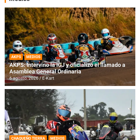
AKPS
MEDIOS
AKPS: Intervino la IGJ y oficializó el llamado a
Asamblea General Ordinaria
6 agosto, 2026
E-Kart
CHAQUEÑO TIERRA
MEDIOS