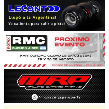
IAME SERIES ARGENTINA 6
Ramiro Tot (Asfalto)
Baradero (Buenos Aires)
KDO - F6
Ciudad de Trenque Lauquen (Asfalto)
Trenque Lauquen (Buenos Aires)
ENTRERRIANO - F6 (POSTERGADA)
Parque de la Velocidad (Asfalto)
Villaguay (Entre Ríos)
VICTORIENSE - F7
El Cerro (Tierra)
Victoria (Entre Ríos)
PATAGONICO - F6
Moto Club Reginense (Tierra)
Gral. E. Godoy (Río Negro)
CSK - F7
Juventud Unida (Tierra)