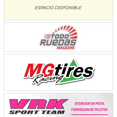
Humboldt (Santa Fe)
NORESTE SANTAFESINO - F6
Ciudad de Avellaneda (Asfalto)
Avellaneda (Santa Fe)
SUR SANTAFESINO - F4
José Samuel Sánchez (Tierra)
Rufino (Santa Fe)
TUCUMANO - F5
Juan Navarro (Asfalto)
El Timbó (Tucumán)