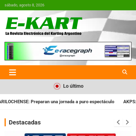
Saltar
sábado, agosto 8, 2026
al
contenido
E-Kart.com.ar | La Revista
Electrónica del Karting en
Argentina
Lo último
ada a puro espectáculo
AKPS: Intervino la IGJ y oficializó el
Destacadas