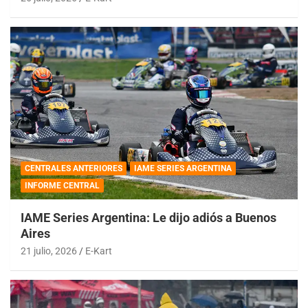
CENTRALES ANTERIORES
IAME SERIES ARGENTINA
INFORME CENTRAL
IAME Series Argentina: Le dijo adiós a Buenos
Aires
21 julio, 2026
E-Kart