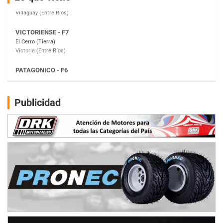
Victoria (Entre Ríos)
PATAGONICO - F6
Moto Club Reginense (Tierra)
Gral. E. Godoy (Río Negro)
CSK - F7
Juventud Unida (Tierra)
Humboldt (Santa Fe)
NORESTE SANTAFESINO - F6
Publicidad
Ciudad de Avellaneda (Asfalto)
Avellaneda (Santa Fe)
SUR SANTAFESINO - F4
José Samuel Sánchez (Tierra)
Rufino (Santa Fe)
TUCUMANO - F5
Juan Navarro (Asfalto)
El Timbó (Tucumán)
COBERTURA ESPECIAL DE E-KART.COM.AR
08/09-AGO