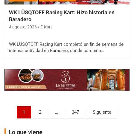
WK LÜSQTOFF Racing Kart: Hizo historia en
Baradero
4 agosto, 2026
E-Kart
COBERTURA ESPECIAL DE E-KART.COM.AR
WK LÜSQTOFF Racing Kart completó un fin de semana de
08/09-AGO
intensa actividad en Baradero, donde combinó…
IAME SERIES ARGENTINA 6
Ramiro Tot (Asfalto)
Baradero (Buenos Aires)
KDO - F6
Ciudad de Trenque Lauquen (Asfalto)
Trenque Lauquen (Buenos Aires)
ENTRERRIANO - F6 (POSTERGADA)
Paginación
Parque de la Velocidad (Asfalto)
1
2
…
347
Siguiente
Villaguay (Entre Ríos)
de
VICTORIENSE - F7
entradas
Lo que viene
El Cerro (Tierra)