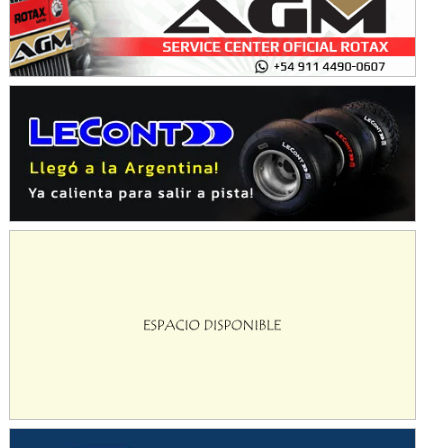
Avellaneda (Santa Fe)
SUR SANTAFESINO - F4
José Samuel Sánchez (Tierra)
Rufino (Santa Fe)
TUCUMANO - F5
Juan Navarro (Asfalto)
El Timbó (Tucumán)