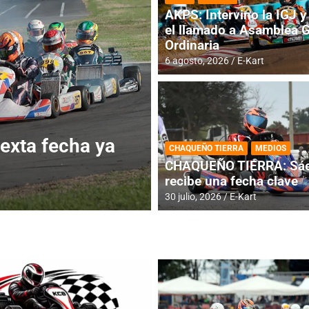
AKPS: Intervino la IGJ y 
el llamado a Asamblea 
Ordinaria
6 agosto, 2026
E-Kart
ERTURA
DESTACADA
IAME SERIES ARGEN
ero recibe la
IAME SERIES AR
CHAQUEÑO TIERRA
MEDIOS
fecha con Invita
CHAQUEÑO TIERRA: Sáe
recibe una fecha clave
4 agosto, 2026
E-Kart
30 julio, 2026
E-Kart