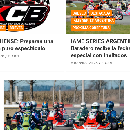
BREVES
DESTACADA
IAME SERIES ARGENTINA
NSE
BREVES
PRÓXIMA COBERTURA
HENSE: Preparan una
IAME SERIES ARGENTI
a puro espectáculo
Baradero recibe la fech
especial con Invitados
026
E-Kart
6 agosto, 2026
E-Kart