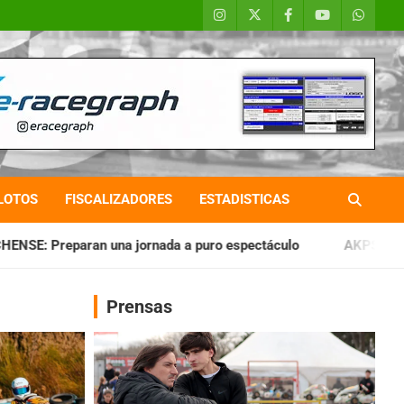
LOTOS
FISCALIZADORES
ESTADISTICAS
rnada a puro espectáculo
AKPS: Intervino la IGJ y oficiali
Prensas