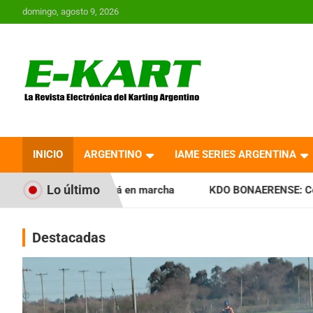
Saltar
domingo, agosto 9, 2026
al
contenido
E-Kart.com.ar | La
Revista Electrónica del
INICIO
ARGENTINO
IAME SERIES ARGENTINA
Karting en Argentina
Lo último
tá en marcha
KDO BONAERENSE: Con la vara bien alta, inic
Destacadas