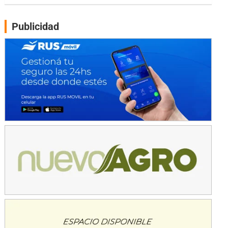
Gral. E. Godoy (Río Negro)
Publicidad
CSK - F7
Juventud Unida (Tierra)
Humboldt (Santa Fe)
NORESTE SANTAFESINO - F6
Ciudad de Avellaneda (Asfalto)
Avellaneda (Santa Fe)
SUR SANTAFESINO - F4
José Samuel Sánchez (Tierra)
Rufino (Santa Fe)
TUCUMANO - F5
Juan Navarro (Asfalto)
El Timbó (Tucumán)
COBERTURA ESPECIAL DE E-KART.COM.AR
08/09-AGO
IAME SERIES ARGENTINA 6
Ramiro Tot (Asfalto)
Baradero (Buenos Aires)