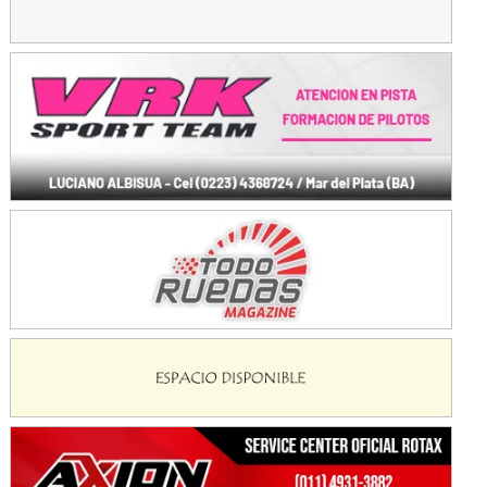
SUR SANTAFESINO - F4
José Samuel Sánchez (Tierra)
Rufino (Santa Fe)
TUCUMANO - F5
Juan Navarro (Asfalto)
El Timbó (Tucumán)