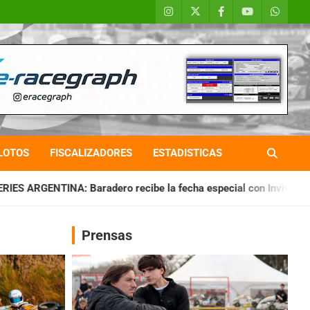
LOTOS
FISCALIZADORES
ESTADISTICAS
 recibe la fecha especial con Invitados
CHAQUEÑO TIERRA:
Prensas