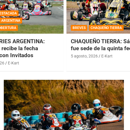
ESTACADA
S ARGENTINA
OBERTURA
BREVES
CHAQUEÑO TIERRA
RIES ARGENTINA:
CHAQUEÑO TIERRA: Sá
recibe la fecha
fue sede de la quinta f
 con Invitados
5 agosto, 2026
E-Kart
026
E-Kart