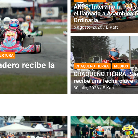
AKPS: Intervino la IGJ y 
el llamado a Asamblea 
Ordinaria
6 agosto, 2026
E-Kart
DESTACADA
INFORME CENTRAL
ios para la
RMC BUENOS AIR
CHAQUEÑO TIERRA
MEDIOS
histórica en Bar
CHAQUEÑO TIERRA: Sáe
recibe una fecha clave
4 agosto, 2026
E-Kart
30 julio, 2026
E-Kart