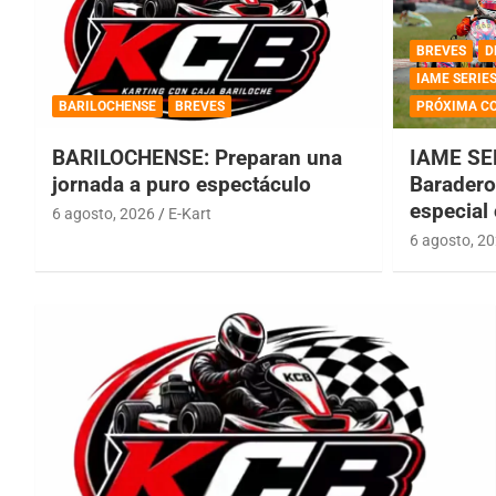
BREVES
D
IAME SERIE
BARILOCHENSE
BREVES
PRÓXIMA C
BARILOCHENSE: Preparan una
IAME SE
jornada a puro espectáculo
Baradero 
especial
6 agosto, 2026
E-Kart
6 agosto, 2