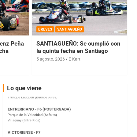
COBERTURA ESPECIAL DE E-KART.COM.AR
08/09-AGO
BREVES
SANTIAGUEÑO
IAME SERIES ARGENTINA 6
Ramiro Tot (Asfalto)
enz Peña
SANTIAGUEÑO: Se cumplió con
Baradero (Buenos Aires)
echa
la quinta fecha en Santiago
KDO - F6
5 agosto, 2026
E-Kart
Ciudad de Trenque Lauquen (Asfalto)
Trenque Lauquen (Buenos Aires)
ENTRERRIANO - F6 (POSTERGADA)
Lo que viene
Parque de la Velocidad (Asfalto)
Villaguay (Entre Ríos)
VICTORIENSE - F7
El Cerro (Tierra)
Victoria (Entre Ríos)
PATAGONICO - F6
Moto Club Reginense (Tierra)