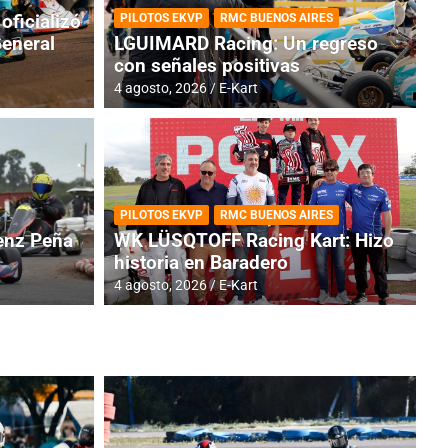
oficializó
PILOTOS EKVP
RMC BUENOS AIRES
General
LGUIMARD Racing: Un regreso
con señales positivas
4 agosto, 2026
E-Kart
RMC BUENOS AIRES
BR
ES: Cerró una jornada
I
PILOTOS EKVP
RMC BUENOS AIRES
adero
f
nz Peña
WK LÜSQTOFF Racing Kart: Hizo
historia en Baradero
6 a
4 agosto, 2026
E-Kart