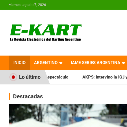
Saltar
viernes, agosto 7, 2026
al
contenido
E-Kart.com.ar | La
Revista Electrónica del
INICIO
ARGENTINO
IAME SERIES ARGENTINA
Karting en Argentina
Lo último
spectáculo
AKPS: Intervino la IGJ y oficializó el llamado a 
Destacadas