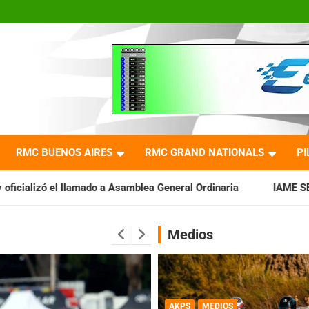
RMC BUENOS AIRES
RMC GRAND NATIONALS
PI
Asamblea General Ordinaria
IAME SERIES ARGENTINA: Baradero
Medios
AKPS
MEDIOS