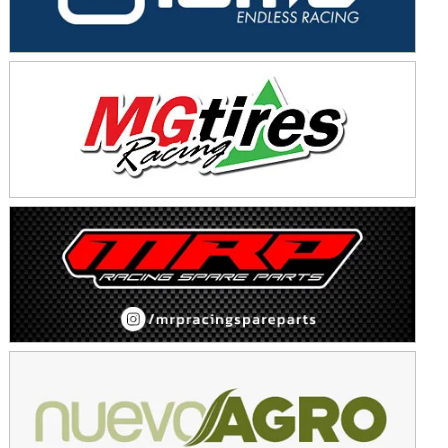
KDO - F6
Ciudad de Trenque Lauquen (Asfalto)
Trenque Lauquen (Buenos Aires)
ENTRERRIANO - F6 (POSTERGADA)
Parque de la Velocidad (Asfalto)
Villaguay (Entre Ríos)
VICTORIENSE - F7
El Cerro (Tierra)
Victoria (Entre Ríos)
PATAGONICO - F6
Moto Club Reginense (Tierra)
Gral. E. Godoy (Río Negro)
CSK - F7
Juventud Unida (Tierra)
Humboldt (Santa Fe)
NORESTE SANTAFESINO - F6
Ciudad de Avellaneda (Asfalto)
Avellaneda (Santa Fe)