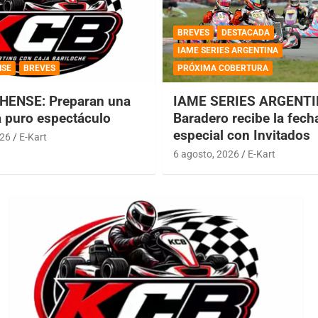
BREVES
DESTACADA
IAME SERIES ARGENTINA
NSE
BREVES
PRÓXIMA COBERTURA
HENSE: Preparan una
IAME SERIES ARGENTI
a puro espectáculo
Baradero recibe la fech
especial con Invitados
026
E-Kart
6 agosto, 2026
E-Kart