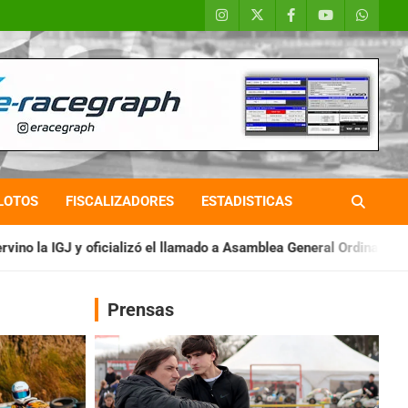
LOTOS
FISCALIZADORES
ESTADISTICAS
 el llamado a Asamblea General Ordinaria
IAME SERIES ARGENTI
Prensas