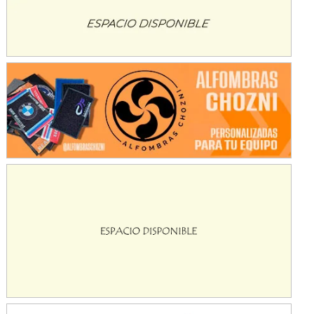
KDO - F6
Ciudad de Trenque Lauquen (Asfalto)
Trenque Lauquen (Buenos Aires)
ENTRERRIANO - F6 (POSTERGADA)
Parque de la Velocidad (Asfalto)
Villaguay (Entre Ríos)
VICTORIENSE - F7
El Cerro (Tierra)
Victoria (Entre Ríos)
PATAGONICO - F6
Moto Club Reginense (Tierra)
Gral. E. Godoy (Río Negro)
CSK - F7
Juventud Unida (Tierra)
Humboldt (Santa Fe)
NORESTE SANTAFESINO - F6
Ciudad de Avellaneda (Asfalto)