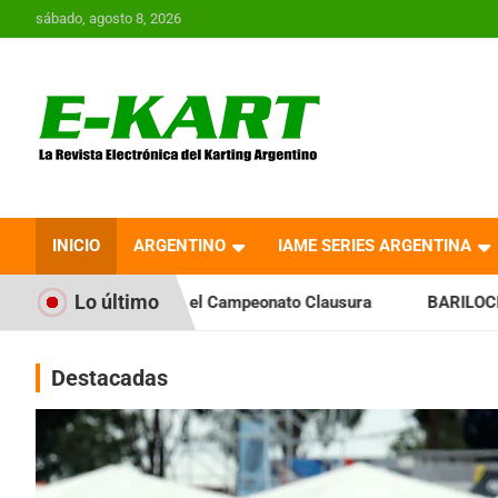
Saltar
sábado, agosto 8, 2026
al
contenido
E-Kart.com.ar | La
Revista Electrónica del
INICIO
ARGENTINO
IAME SERIES ARGENTINA
Karting en Argentina
Lo último
 el Campeonato Clausura
BARILOCHENSE: Preparan una jorn
Destacadas