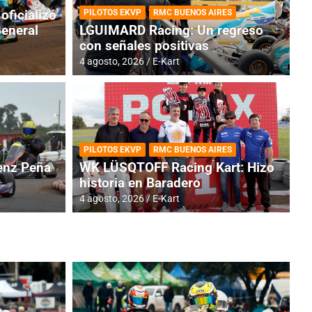
oficializó
PILOTOS EKVP
RMC BUENOS AIRES
General
LGUIMARD Racing: Un regreso
con señales positivas
4 agosto, 2026
E-Kart
RMC BUENOS AIRES
BR
ES: Cerró una jornada
I
PILOTOS EKVP
RMC BUENOS AIRES
adero
f
nz Peña
WK LÜSQTOFF Racing Kart: Hizo
historia en Baradero
6 a
4 agosto, 2026
E-Kart