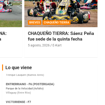
COBERTURA ESPECIAL DE E-KART.COM.AR
08/09-AGO
BREVES
CHAQUEÑO TIERRA
IAME SERIES ARGENTINA 6
Ramiro Tot (Asfalto)
NA:
CHAQUEÑO TIERRA: Sáenz Peña
Baradero (Buenos Aires)
a
fue sede de la quinta fecha
KDO - F6
5 agosto, 2026
E-Kart
Ciudad de Trenque Lauquen (Asfalto)
Trenque Lauquen (Buenos Aires)
ENTRERRIANO - F6 (POSTERGADA)
Lo que viene
Parque de la Velocidad (Asfalto)
Villaguay (Entre Ríos)
VICTORIENSE - F7
El Cerro (Tierra)
Victoria (Entre Ríos)
PATAGONICO - F6
Moto Club Reginense (Tierra)