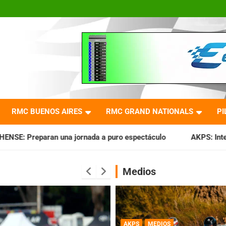
RMC BUENOS AIRES
RMC GRAND NATIONALS
PI
ada a puro espectáculo
AKPS: Intervino la IGJ y oficializó
Medios
AKPS
MEDIOS