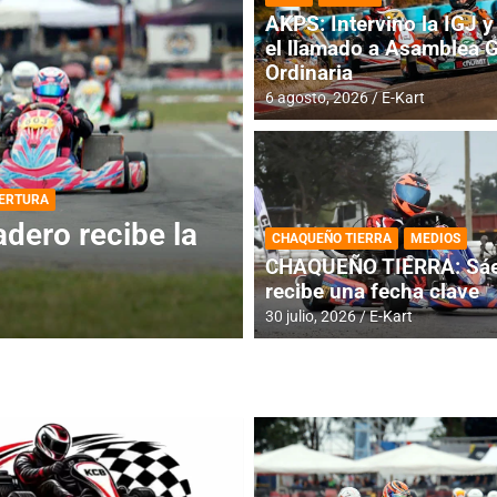
AKPS: Intervino la IGJ y 
el llamado a Asamblea 
Ordinaria
6 agosto, 2026
E-Kart
DESTACADA
INFORME CENTRAL
ios para la
RMC BUENOS AIR
CHAQUEÑO TIERRA
MEDIOS
histórica en Bar
CHAQUEÑO TIERRA: Sáe
recibe una fecha clave
4 agosto, 2026
E-Kart
30 julio, 2026
E-Kart