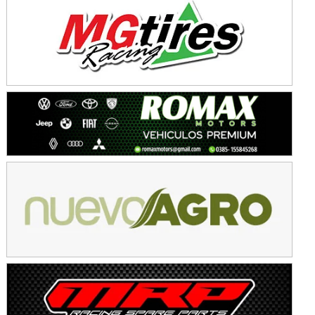
Avellaneda (Santa Fe)
SUR SANTAFESINO - F4
José Samuel Sánchez (Tierra)
Rufino (Santa Fe)
TUCUMANO - F5
Juan Navarro (Asfalto)
El Timbó (Tucumán)