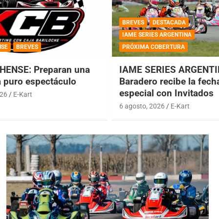
BREVES
DESTACADA
IAME SERIES ARGENTINA
NSE
BREVES
PRÓXIMA COBERTURA
HENSE: Preparan una
IAME SERIES ARGENTI
a puro espectáculo
Baradero recibe la fech
especial con Invitados
026
E-Kart
6 agosto, 2026
E-Kart