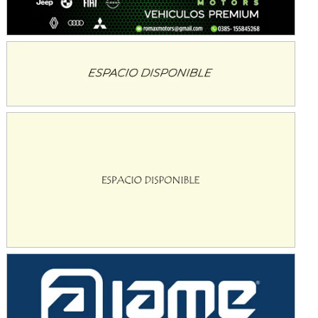
Avellaneda (Santa Fe)
SUR SANTAFESINO - F4
José Samuel Sánchez (Tierra)
Rufino (Santa Fe)
TUCUMANO - F5
Juan Navarro (Asfalto)
El Timbó (Tucumán)