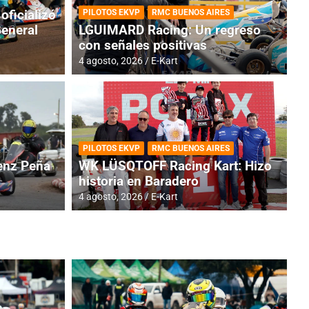
oficializó
PILOTOS EKVP
RMC BUENOS AIRES
General
LGUIMARD Racing: Un regreso
con señales positivas
4 agosto, 2026
E-Kart
TINA
DE
GENTINA: Horarios para la
R
PILOTOS EKVP
RMC BUENOS AIRES
dos
h
nz Peña
WK LÜSQTOFF Racing Kart: Hizo
historia en Baradero
4 a
4 agosto, 2026
E-Kart