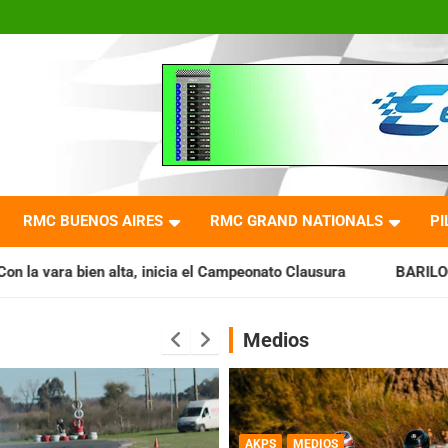
RMC BUENOS AIRES
RMC GRAND NATIONALS
PI
icia el Campeonato Clausura
BARILOCHENSE: Preparan una j
Medios
AKPS
MEDIOS