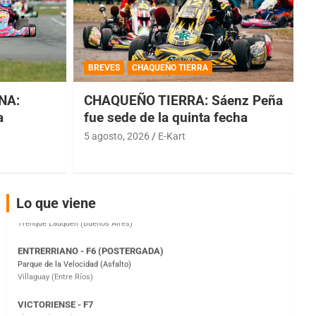
COBERTURA ESPECIAL DE E-KART.COM.AR
08/09-AGO
BREVES
CHAQUEÑO TIERRA
IAME SERIES ARGENTINA 6
NA:
CHAQUEÑO TIERRA: Sáenz Peña
Ramiro Tot (Asfalto)
Baradero (Buenos Aires)
a
fue sede de la quinta fecha
5 agosto, 2026
E-Kart
KDO - F6
Ciudad de Trenque Lauquen (Asfalto)
Trenque Lauquen (Buenos Aires)
ENTRERRIANO - F6 (POSTERGADA)
Lo que viene
Parque de la Velocidad (Asfalto)
Villaguay (Entre Ríos)
VICTORIENSE - F7
El Cerro (Tierra)
Victoria (Entre Ríos)
PATAGONICO - F6
Moto Club Reginense (Tierra)