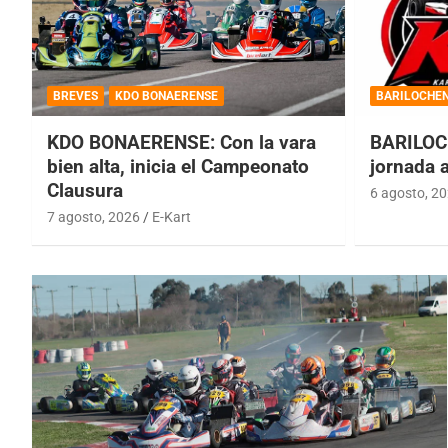
BREVES
KDO BONAERENSE
BARILOCHE
KDO BONAERENSE: Con la vara
BARILOC
bien alta, inicia el Campeonato
jornada 
Clausura
6 agosto, 2
7 agosto, 2026
E-Kart