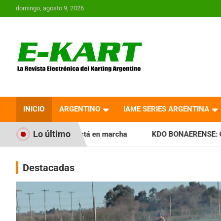
Saltar
domingo, agosto 9, 2026
al
contenido
E-Kart.com.ar | La
Revista Electrónica del
INICIO
ARGENTINO
IAME SERIES ARGENTINA
Karting en Argentina
Lo último
está en marcha
KDO BONAERENSE: Con la vara bien alta, in
Destacadas