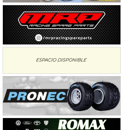
KDO - F6
Ciudad de Trenque Lauquen (Asfalto)
Trenque Lauquen (Buenos Aires)
ENTRERRIANO - F6 (POSTERGADA)
Parque de la Velocidad (Asfalto)
Villaguay (Entre Ríos)
VICTORIENSE - F7
El Cerro (Tierra)
Victoria (Entre Ríos)
PATAGONICO - F6
Moto Club Reginense (Tierra)
Gral. E. Godoy (Río Negro)
CSK - F7
Juventud Unida (Tierra)
Humboldt (Santa Fe)
NORESTE SANTAFESINO - F6
Ciudad de Avellaneda (Asfalto)