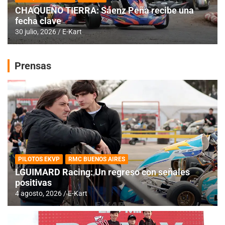
CHAQUEÑO TIERRA: Sáenz Peña recibe una
fecha clave
30 julio, 2026
E-Kart
Prensas
PILOTOS EKVP
RMC BUENOS AIRES
LGUIMARD Racing: Un regreso con señales
positivas
4 agosto, 2026
E-Kart