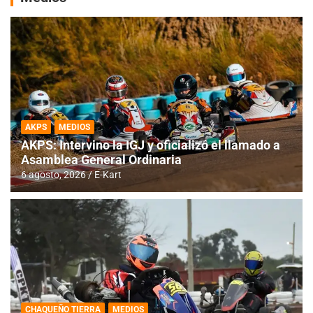
AKPS
MEDIOS
AKPS: Intervino la IGJ y oficializó el llamado a
Asamblea General Ordinaria
6 agosto, 2026
E-Kart
CHAQUEÑO TIERRA
MEDIOS