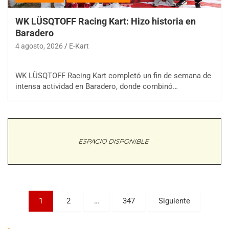
WK LÜSQTOFF Racing Kart: Hizo historia en
Baradero
4 agosto, 2026
E-Kart
WK LÜSQTOFF Racing Kart completó un fin de semana de
COBERTURA ESPECIAL DE E-KART.COM.AR
intensa actividad en Baradero, donde combinó…
08/09-AGO
IAME SERIES ARGENTINA 6
Ramiro Tot (Asfalto)
Baradero (Buenos Aires)
KDO - F6
Ciudad de Trenque Lauquen (Asfalto)
Trenque Lauquen (Buenos Aires)
ENTRERRIANO - F6 (POSTERGADA)
Paginación
Parque de la Velocidad (Asfalto)
1
2
…
347
Siguiente
Villaguay (Entre Ríos)
de
VICTORIENSE - F7