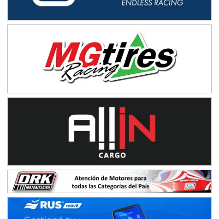
08/09-AGO
IAME SERIES ARGENTINA 6
Ramiro Tot (Asfalto)
Baradero (Buenos Aires)
KDO - F6
Ciudad de Trenque Lauquen (Asfalto)
Trenque Lauquen (Buenos Aires)
ENTRERRIANO - F6 (POSTERGADA)
Parque de la Velocidad (Asfalto)
Villaguay (Entre Ríos)
VICTORIENSE - F7
El Cerro (Tierra)
Victoria (Entre Ríos)
PATAGONICO - F6
Moto Club Reginense (Tierra)
Gral. E. Godoy (Río Negro)
CSK - F7