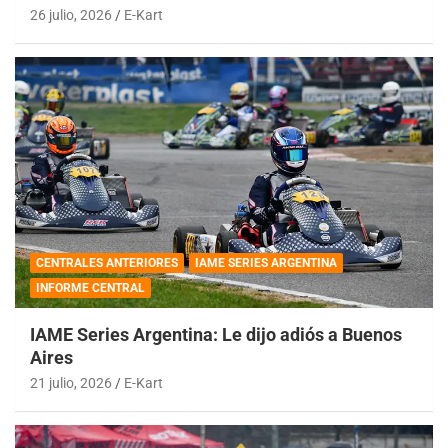
26 julio, 2026
E-Kart
CENTRALES ANTERIORES
IAME SERIES ARGENTINA
INFORME CENTRAL
IAME Series Argentina: Le dijo adiós a Buenos
Aires
21 julio, 2026
E-Kart