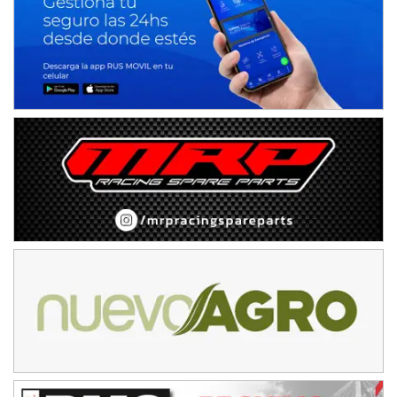
Juventud Unida (Tierra)
Humboldt (Santa Fe)
NORESTE SANTAFESINO - F6
Ciudad de Avellaneda (Asfalto)
Avellaneda (Santa Fe)
SUR SANTAFESINO - F4
José Samuel Sánchez (Tierra)
Rufino (Santa Fe)
TUCUMANO - F5
Juan Navarro (Asfalto)
El Timbó (Tucumán)