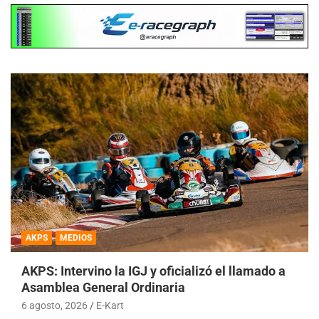
AKPS
MEDIOS
AKPS: Intervino la IGJ y oficializó el llamado a
Asamblea General Ordinaria
6 agosto, 2026
E-Kart