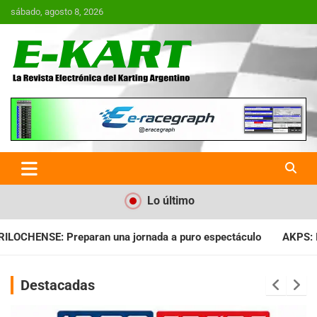
Saltar
sábado, agosto 8, 2026
al
contenido
E-Kart.com.ar | La Revista
Electrónica del Karting en
Argentina
Lo último
ada a puro espectáculo
AKPS: Intervino la IGJ y oficializó el
Destacadas