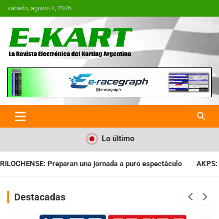
Saltar
sábado, agosto 8, 2026
al
contenido
E-Kart.com.ar | La Revista
Electrónica del Karting en
Argentina
Lo último
ada a puro espectáculo
AKPS: Intervino la IGJ y oficializó el 
Destacadas