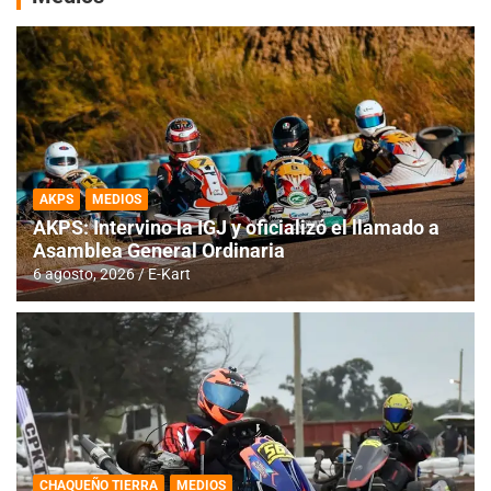
AKPS
MEDIOS
AKPS: Intervino la IGJ y oficializó el llamado a
Asamblea General Ordinaria
6 agosto, 2026
E-Kart
CHAQUEÑO TIERRA
MEDIOS