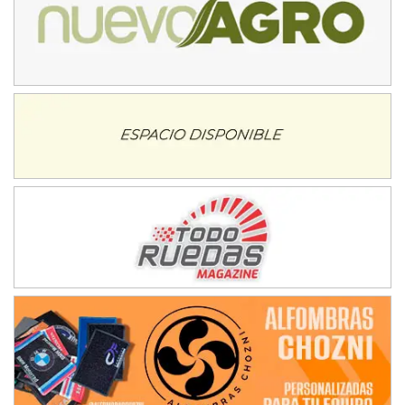
Humboldt (Santa Fe)
NORESTE SANTAFESINO - F6
Ciudad de Avellaneda (Asfalto)
Avellaneda (Santa Fe)
SUR SANTAFESINO - F4
José Samuel Sánchez (Tierra)
Rufino (Santa Fe)
TUCUMANO - F5
Juan Navarro (Asfalto)
El Timbó (Tucumán)