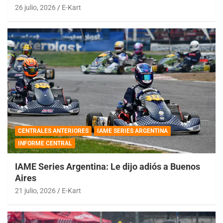
26 julio, 2026
E-Kart
CENTRALES ANTERIORES
IAME SERIES ARGENTINA
INFORME CENTRAL
IAME Series Argentina: Le dijo adiós a Buenos
Aires
21 julio, 2026
E-Kart