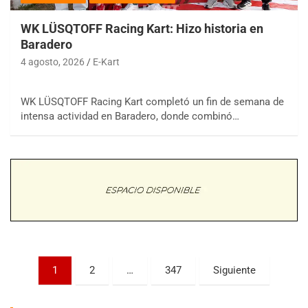
WK LÜSQTOFF Racing Kart: Hizo historia en
Baradero
4 agosto, 2026
E-Kart
WK LÜSQTOFF Racing Kart completó un fin de semana de
COBERTURA ESPECIAL DE E-KART.COM.AR
intensa actividad en Baradero, donde combinó…
08/09-AGO
IAME SERIES ARGENTINA 6
Ramiro Tot (Asfalto)
Baradero (Buenos Aires)
KDO - F6
Ciudad de Trenque Lauquen (Asfalto)
Trenque Lauquen (Buenos Aires)
ENTRERRIANO - F6 (POSTERGADA)
Parque de la Velocidad (Asfalto)
Paginación
1
2
…
347
Siguiente
Villaguay (Entre Ríos)
de
VICTORIENSE - F7