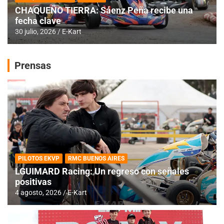
CHAQUEÑO TIERRA: Sáenz Peña recibe una
fecha clave
30 julio, 2026
E-Kart
Prensas
PILOTOS EKVP
RMC BUENOS AIRES
LGUIMARD Racing: Un regreso con señales
positivas
4 agosto, 2026
E-Kart