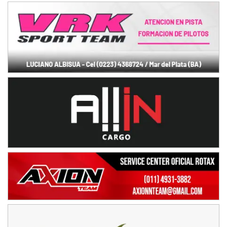
08/09-AGO
IAME SERIES ARGENTINA 6
Ramiro Tot (Asfalto)
Baradero (Buenos Aires)
KDO - F6
Ciudad de Trenque Lauquen (Asfalto)
Trenque Lauquen (Buenos Aires)
ENTRERRIANO - F6 (POSTERGADA)
Parque de la Velocidad (Asfalto)
Villaguay (Entre Ríos)
VICTORIENSE - F7
El Cerro (Tierra)
Victoria (Entre Ríos)
PATAGONICO - F6
Moto Club Reginense (Tierra)
Gral. E. Godoy (Río Negro)
CSK - F7
Juventud Unida (Tierra)