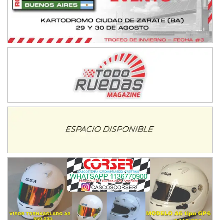
08/09-AGO
IAME SERIES ARGENTINA 6
Ramiro Tot (Asfalto)
Baradero (Buenos Aires)
KDO - F6
Ciudad de Trenque Lauquen (Asfalto)
Trenque Lauquen (Buenos Aires)
ENTRERRIANO - F6 (POSTERGADA)
Parque de la Velocidad (Asfalto)
Villaguay (Entre Ríos)
VICTORIENSE - F7
El Cerro (Tierra)
Victoria (Entre Ríos)
PATAGONICO - F6
Moto Club Reginense (Tierra)
Gral. E. Godoy (Río Negro)
CSK - F7
Juventud Unida (Tierra)