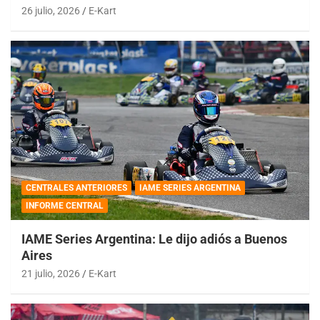
26 julio, 2026
E-Kart
CENTRALES ANTERIORES
IAME SERIES ARGENTINA
INFORME CENTRAL
IAME Series Argentina: Le dijo adiós a Buenos
Aires
21 julio, 2026
E-Kart