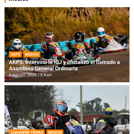
AKPS
MEDIOS
AKPS: Intervino la IGJ y oficializó el llamado a
Asamblea General Ordinaria
6 agosto, 2026
E-Kart
CHAQUEÑO TIERRA
MEDIOS