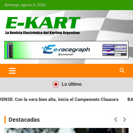
Saltar
domingo, agosto 9, 2026
al
contenido
E-Kart.com.ar | La Revista
Electrónica del Karting en
Argentina
Lo último
cia el Campeonato Clausura
BARILOCHENSE: Preparan una jorn
Destacadas