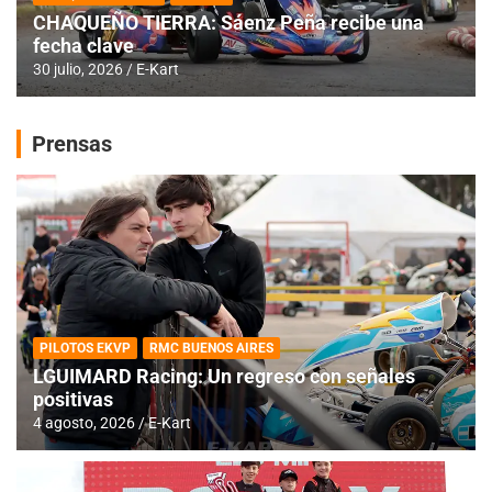
CHAQUEÑO TIERRA: Sáenz Peña recibe una
fecha clave
30 julio, 2026
E-Kart
Prensas
PILOTOS EKVP
RMC BUENOS AIRES
LGUIMARD Racing: Un regreso con señales
positivas
4 agosto, 2026
E-Kart