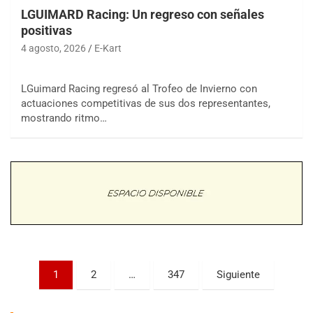
LGUIMARD Racing: Un regreso con señales
positivas
4 agosto, 2026
E-Kart
LGuimard Racing regresó al Trofeo de Invierno con
actuaciones competitivas de sus dos representantes,
COBERTURA ESPECIAL DE E-KART.COM.AR
mostrando ritmo…
08/09-AGO
IAME SERIES ARGENTINA 6
Ramiro Tot (Asfalto)
Baradero (Buenos Aires)
KDO - F6
Ciudad de Trenque Lauquen (Asfalto)
Trenque Lauquen (Buenos Aires)
ENTRERRIANO - F6 (POSTERGADA)
Parque de la Velocidad (Asfalto)
Paginación
1
2
…
347
Siguiente
Villaguay (Entre Ríos)
de
VICTORIENSE - F7