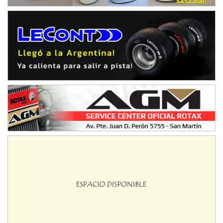
Humboldt (Santa Fe)
NORESTE SANTAFESINO - F6
Ciudad de Avellaneda (Asfalto)
Avellaneda (Santa Fe)
SUR SANTAFESINO - F4
José Samuel Sánchez (Tierra)
Rufino (Santa Fe)
TUCUMANO - F5
Juan Navarro (Asfalto)
El Timbó (Tucumán)