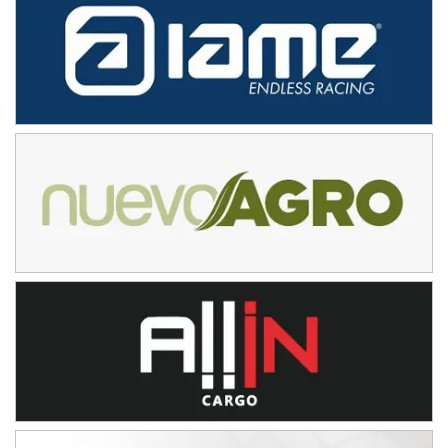
NORESTE SANTAFESINO - F6
Ciudad de Avellaneda (Asfalto)
Avellaneda (Santa Fe)
SUR SANTAFESINO - F4
José Samuel Sánchez (Tierra)
Rufino (Santa Fe)
TUCUMANO - F5
Juan Navarro (Asfalto)
El Timbó (Tucumán)