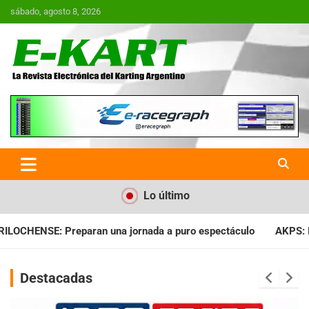
Saltar
sábado, agosto 8, 2026
al
contenido
E-Kart.com.ar | La Revista
Electrónica del Karting en
Argentina
Lo último
da a puro espectáculo
AKPS: Intervino la IGJ y oficializó el 
Destacadas