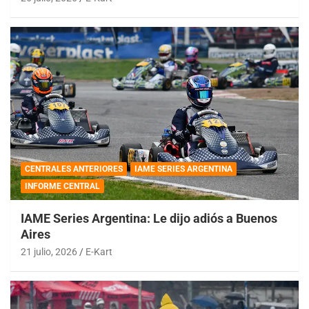
CENTRALES ANTERIORES
IAME SERIES ARGENTINA
INFORME CENTRAL
IAME Series Argentina: Le dijo adiós a Buenos
Aires
21 julio, 2026
E-Kart