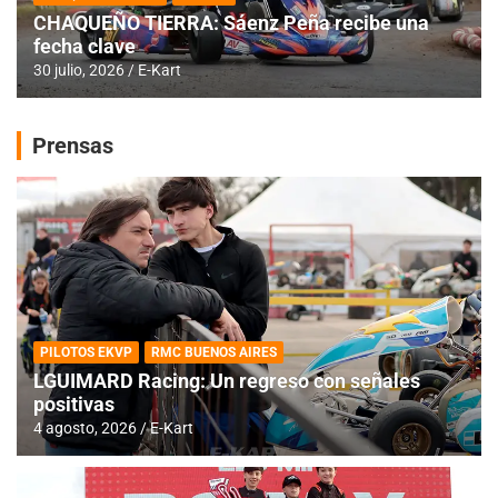
CHAQUEÑO TIERRA: Sáenz Peña recibe una
fecha clave
30 julio, 2026
E-Kart
Prensas
PILOTOS EKVP
RMC BUENOS AIRES
LGUIMARD Racing: Un regreso con señales
positivas
4 agosto, 2026
E-Kart