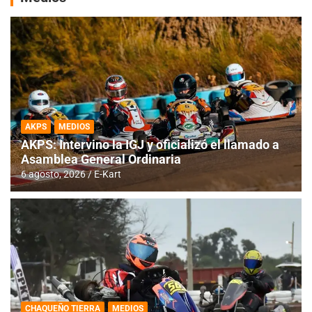
AKPS
MEDIOS
AKPS: Intervino la IGJ y oficializó el llamado a
Asamblea General Ordinaria
6 agosto, 2026
E-Kart
CHAQUEÑO TIERRA
MEDIOS