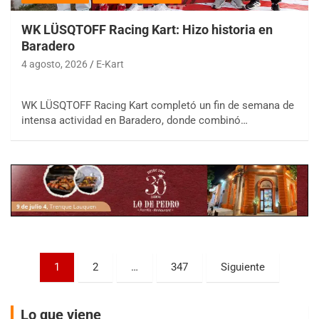
WK LÜSQTOFF Racing Kart: Hizo historia en
Baradero
4 agosto, 2026
E-Kart
COBERTURA ESPECIAL DE E-KART.COM.AR
WK LÜSQTOFF Racing Kart completó un fin de semana de
08/09-AGO
intensa actividad en Baradero, donde combinó…
IAME SERIES ARGENTINA 6
Ramiro Tot (Asfalto)
Baradero (Buenos Aires)
KDO - F6
Ciudad de Trenque Lauquen (Asfalto)
Trenque Lauquen (Buenos Aires)
ENTRERRIANO - F6 (POSTERGADA)
Parque de la Velocidad (Asfalto)
Paginación
1
2
…
347
Siguiente
Villaguay (Entre Ríos)
de
VICTORIENSE - F7
entradas
El Cerro (Tierra)
Lo que viene