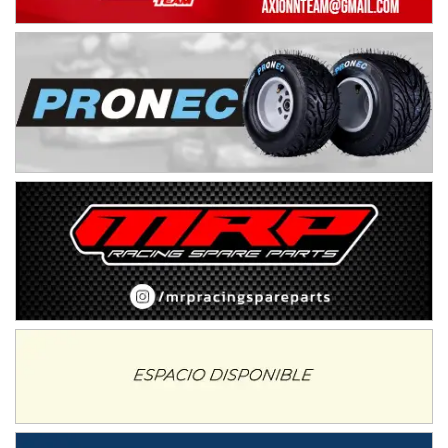
IAME SERIES ARGENTINA 6
Ramiro Tot (Asfalto)
Baradero (Buenos Aires)
KDO - F6
Ciudad de Trenque Lauquen (Asfalto)
Trenque Lauquen (Buenos Aires)
ENTRERRIANO - F6 (POSTERGADA)
Parque de la Velocidad (Asfalto)
Villaguay (Entre Ríos)
VICTORIENSE - F7
El Cerro (Tierra)
Victoria (Entre Ríos)
PATAGONICO - F6
Moto Club Reginense (Tierra)
Gral. E. Godoy (Río Negro)
CSK - F7
Juventud Unida (Tierra)
Humboldt (Santa Fe)