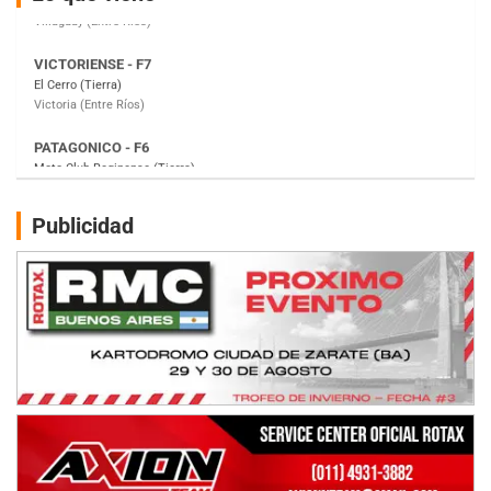
Victoria (Entre Ríos)
PATAGONICO - F6
Moto Club Reginense (Tierra)
Gral. E. Godoy (Río Negro)
CSK - F7
Juventud Unida (Tierra)
Humboldt (Santa Fe)
NORESTE SANTAFESINO - F6
Publicidad
Ciudad de Avellaneda (Asfalto)
Avellaneda (Santa Fe)
SUR SANTAFESINO - F4
José Samuel Sánchez (Tierra)
Rufino (Santa Fe)
TUCUMANO - F5
Juan Navarro (Asfalto)
El Timbó (Tucumán)
COBERTURA ESPECIAL DE E-KART.COM.AR
08/09-AGO