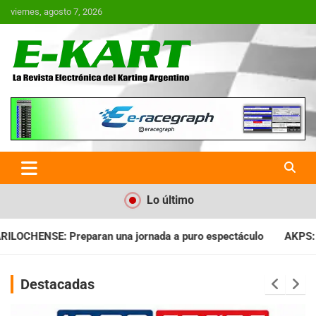
Saltar
viernes, agosto 7, 2026
al
contenido
E-Kart.com.ar | La Revista
Electrónica del Karting en
Argentina
Lo último
nada a puro espectáculo
AKPS: Intervino la IGJ y oficializó e
Destacadas