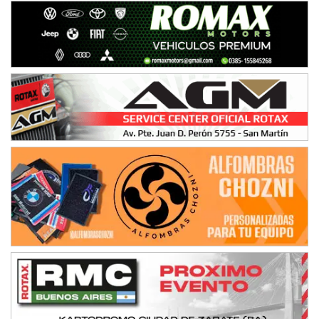
Juventud Unida (Tierra)
Humboldt (Santa Fe)
NORESTE SANTAFESINO - F6
Ciudad de Avellaneda (Asfalto)
Avellaneda (Santa Fe)
SUR SANTAFESINO - F4
José Samuel Sánchez (Tierra)
Rufino (Santa Fe)
TUCUMANO - F5
Juan Navarro (Asfalto)
El Timbó (Tucumán)