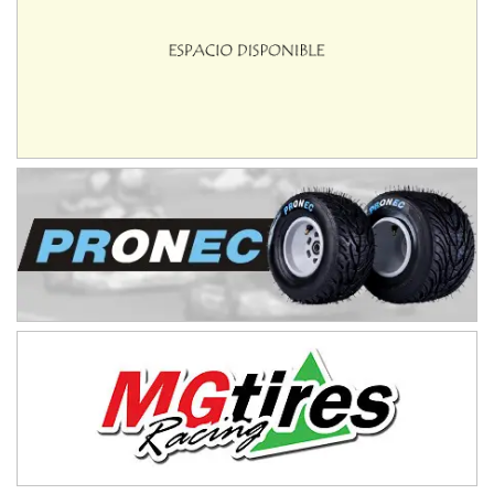
08/09-AGO
IAME SERIES ARGENTINA 6
Ramiro Tot (Asfalto)
Baradero (Buenos Aires)
KDO - F6
Ciudad de Trenque Lauquen (Asfalto)
Trenque Lauquen (Buenos Aires)
ENTRERRIANO - F6 (POSTERGADA)
Parque de la Velocidad (Asfalto)
Villaguay (Entre Ríos)
VICTORIENSE - F7
El Cerro (Tierra)
Victoria (Entre Ríos)
PATAGONICO - F6
Moto Club Reginense (Tierra)
Gral. E. Godoy (Río Negro)
CSK - F7