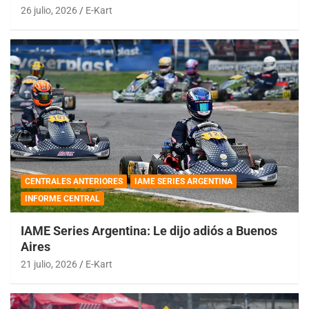
26 julio, 2026
E-Kart
CENTRALES ANTERIORES
IAME SERIES ARGENTINA
INFORME CENTRAL
IAME Series Argentina: Le dijo adiós a Buenos
Aires
21 julio, 2026
E-Kart