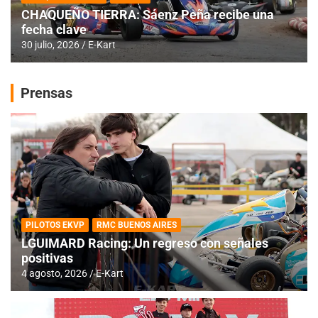
CHAQUEÑO TIERRA: Sáenz Peña recibe una
fecha clave
30 julio, 2026
E-Kart
Prensas
PILOTOS EKVP
RMC BUENOS AIRES
LGUIMARD Racing: Un regreso con señales
positivas
4 agosto, 2026
E-Kart