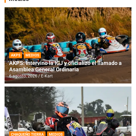
AKPS
MEDIOS
AKPS: Intervino la IGJ y oficializó el llamado a
Asamblea General Ordinaria
6 agosto, 2026
E-Kart
CHAQUEÑO TIERRA
MEDIOS