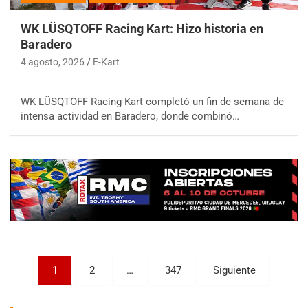
WK LÜSQTOFF Racing Kart: Hizo historia en
Baradero
4 agosto, 2026
E-Kart
WK LÜSQTOFF Racing Kart completó un fin de semana de
COBERTURA ESPECIAL DE E-KART.COM.AR
intensa actividad en Baradero, donde combinó…
08/09-AGO
IAME SERIES ARGENTINA 6
Ramiro Tot (Asfalto)
Baradero (Buenos Aires)
KDO - F6
Ciudad de Trenque Lauquen (Asfalto)
Trenque Lauquen (Buenos Aires)
ENTRERRIANO - F6 (POSTERGADA)
Paginación
Parque de la Velocidad (Asfalto)
1
2
…
347
Siguiente
Villaguay (Entre Ríos)
de
VICTORIENSE - F7