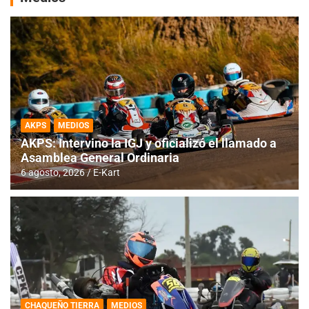
AKPS
MEDIOS
AKPS: Intervino la IGJ y oficializó el llamado a
Asamblea General Ordinaria
6 agosto, 2026
E-Kart
CHAQUEÑO TIERRA
MEDIOS