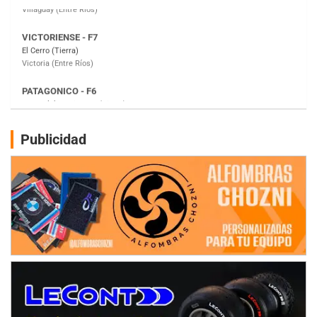
PATAGONICO - F6
Moto Club Reginense (Tierra)
Gral. E. Godoy (Río Negro)
CSK - F7
Juventud Unida (Tierra)
Humboldt (Santa Fe)
NORESTE SANTAFESINO - F6
Publicidad
Ciudad de Avellaneda (Asfalto)
Avellaneda (Santa Fe)
SUR SANTAFESINO - F4
José Samuel Sánchez (Tierra)
Rufino (Santa Fe)
TUCUMANO - F5
Juan Navarro (Asfalto)
El Timbó (Tucumán)
COBERTURA ESPECIAL DE E-KART.COM.AR
08/09-AGO