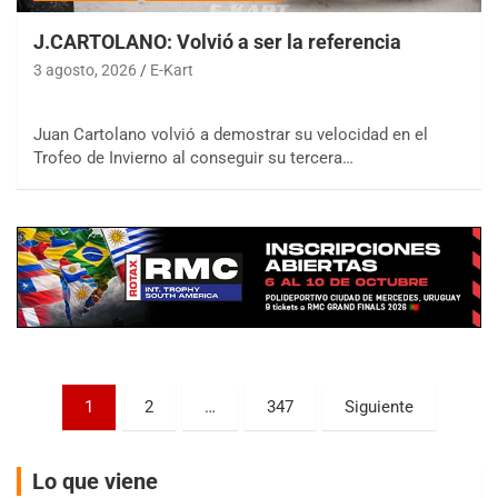
J.CARTOLANO: Volvió a ser la referencia
3 agosto, 2026
E-Kart
Juan Cartolano volvió a demostrar su velocidad en el
COBERTURA ESPECIAL DE E-KART.COM.AR
Trofeo de Invierno al conseguir su tercera…
08/09-AGO
IAME SERIES ARGENTINA 6
Ramiro Tot (Asfalto)
Baradero (Buenos Aires)
KDO - F6
Ciudad de Trenque Lauquen (Asfalto)
Trenque Lauquen (Buenos Aires)
ENTRERRIANO - F6 (POSTERGADA)
Parque de la Velocidad (Asfalto)
Paginación
1
2
…
347
Siguiente
Villaguay (Entre Ríos)
de
VICTORIENSE - F7
entradas
Lo que viene
El Cerro (Tierra)
Victoria (Entre Ríos)