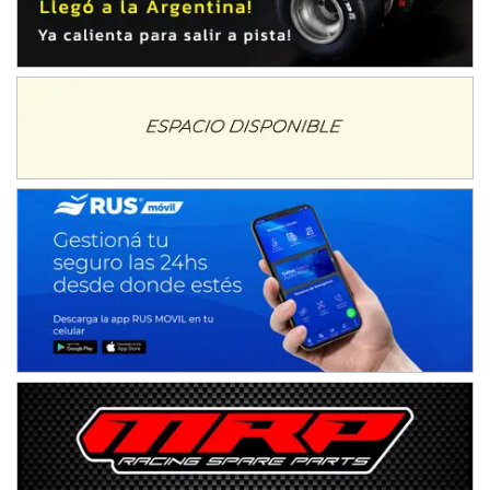
IAME SERIES ARGENTINA 6
Ramiro Tot (Asfalto)
Baradero (Buenos Aires)
KDO - F6
Ciudad de Trenque Lauquen (Asfalto)
Trenque Lauquen (Buenos Aires)
ENTRERRIANO - F6 (POSTERGADA)
Parque de la Velocidad (Asfalto)
Villaguay (Entre Ríos)
VICTORIENSE - F7
El Cerro (Tierra)
Victoria (Entre Ríos)
PATAGONICO - F6
Moto Club Reginense (Tierra)
Gral. E. Godoy (Río Negro)
CSK - F7
Juventud Unida (Tierra)
Humboldt (Santa Fe)