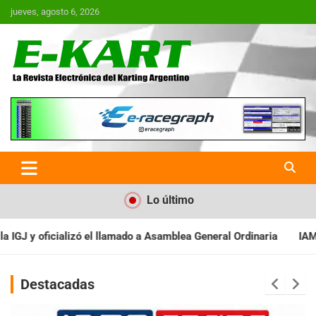
Saltar
jueves, agosto 6, 2026
al
contenido
E-Kart.com.ar | La Revista
Electrónica del Karting en
Argentina
Lo último
a Asamblea General Ordinaria
IAME SERIES ARGENTINA: Baradero r
Destacadas