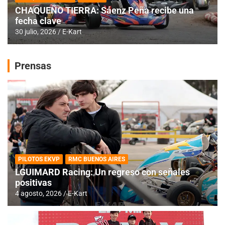
CHAQUEÑO TIERRA: Sáenz Peña recibe una
fecha clave
30 julio, 2026
E-Kart
Prensas
PILOTOS EKVP
RMC BUENOS AIRES
LGUIMARD Racing: Un regreso con señales
positivas
4 agosto, 2026
E-Kart