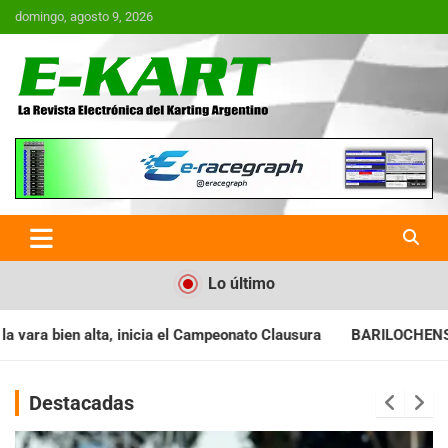
Saltar
domingo, agosto 9, 2026
al
contenido
E-Kart.com.ar | La Revista
Electrónica del Karting en
Argentina
Lo último
eonato Clausura
BARILOCHENSE: Preparan una jornada a puro 
Destacadas