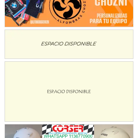
IAME SERIES ARGENTINA 6
Ramiro Tot (Asfalto)
Baradero (Buenos Aires)
KDO - F6
Ciudad de Trenque Lauquen (Asfalto)
Trenque Lauquen (Buenos Aires)
ENTRERRIANO - F6 (POSTERGADA)
Parque de la Velocidad (Asfalto)
Villaguay (Entre Ríos)
VICTORIENSE - F7
El Cerro (Tierra)
Victoria (Entre Ríos)
PATAGONICO - F6
Moto Club Reginense (Tierra)
Gral. E. Godoy (Río Negro)
CSK - F7
Juventud Unida (Tierra)
Humboldt (Santa Fe)