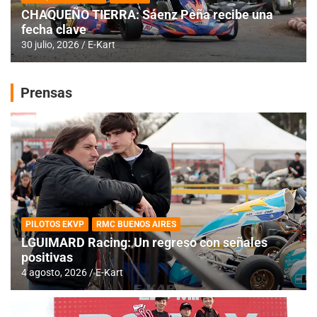
CHAQUEÑO TIERRA: Sáenz Peña recibe una
fecha clave
30 julio, 2026
E-Kart
Prensas
PILOTOS EKVP
RMC BUENOS AIRES
LGUIMARD Racing: Un regreso con señales
positivas
4 agosto, 2026
E-Kart