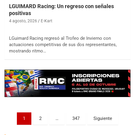
LGUIMARD Racing: Un regreso con señales
positivas
4 agosto, 2026
E-Kart
LGuimard Racing regresó al Trofeo de Invierno con
COBERTURA ESPECIAL DE E-KART.COM.AR
08/09-AGO
actuaciones competitivas de sus dos representantes,
mostrando ritmo…
IAME SERIES ARGENTINA 6
Ramiro Tot (Asfalto)
Baradero (Buenos Aires)
KDO - F6
Ciudad de Trenque Lauquen (Asfalto)
Trenque Lauquen (Buenos Aires)
ENTRERRIANO - F6 (POSTERGADA)
Parque de la Velocidad (Asfalto)
Villaguay (Entre Ríos)
Paginación
1
2
…
347
Siguiente
VICTORIENSE - F7
de
El Cerro (Tierra)
Victoria (Entre Ríos)