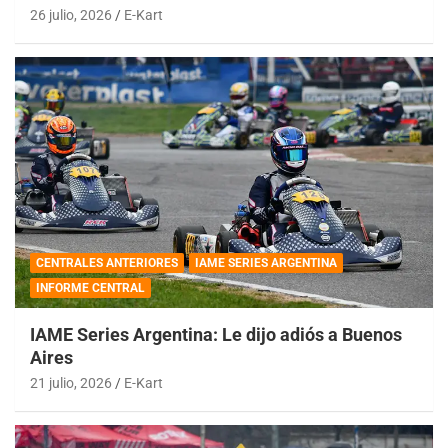
26 julio, 2026
E-Kart
CENTRALES ANTERIORES
IAME SERIES ARGENTINA
INFORME CENTRAL
IAME Series Argentina: Le dijo adiós a Buenos
Aires
21 julio, 2026
E-Kart