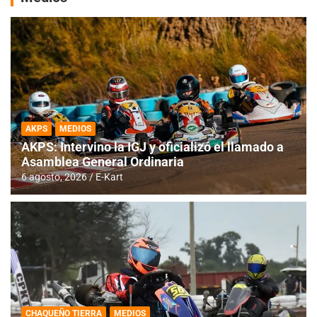
AKPS
MEDIOS
AKPS: Intervino la IGJ y oficializó el llamado a
Asamblea General Ordinaria
6 agosto, 2026
E-Kart
CHAQUEÑO TIERRA
MEDIOS