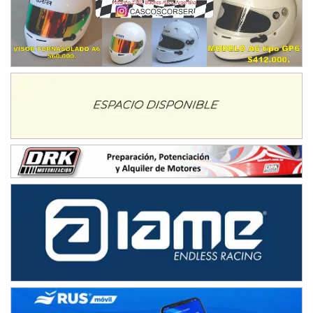
NORESTE SANTAFESINO - F6
Ciudad de Avellaneda (Asfalto)
Avellaneda (Santa Fe)
SUR SANTAFESINO - F4
José Samuel Sánchez (Tierra)
Rufino (Santa Fe)
TUCUMANO - F5
Juan Navarro (Asfalto)
El Timbó (Tucumán)