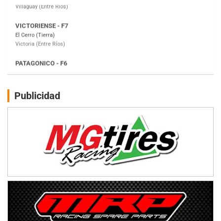
PATAGONICO - F6
Moto Club Reginense (Tierra)
Gral. E. Godoy (Río Negro)
CSK - F7
Juventud Unida (Tierra)
Humboldt (Santa Fe)
NORESTE SANTAFESINO - F6
Publicidad
Ciudad de Avellaneda (Asfalto)
Avellaneda (Santa Fe)
SUR SANTAFESINO - F4
José Samuel Sánchez (Tierra)
Rufino (Santa Fe)
TUCUMANO - F5
Juan Navarro (Asfalto)
El Timbó (Tucumán)
COBERTURA ESPECIAL DE E-KART.COM.AR
08/09-AGO