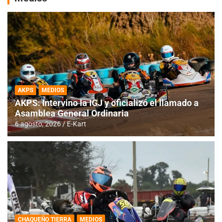
AKPS
MEDIOS
AKPS: Intervino la IGJ y oficializó el llamado a
Asamblea General Ordinaria
6 agosto, 2026
E-Kart
CHAQUEÑO TIERRA
MEDIOS