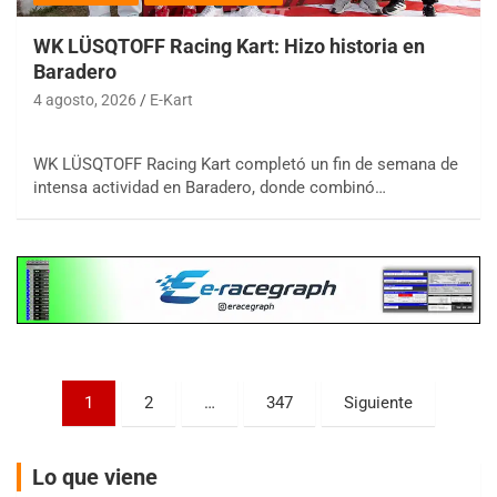
WK LÜSQTOFF Racing Kart: Hizo historia en
Baradero
4 agosto, 2026
E-Kart
COBERTURA ESPECIAL DE E-KART.COM.AR
08/09-AGO
WK LÜSQTOFF Racing Kart completó un fin de semana de
intensa actividad en Baradero, donde combinó…
IAME SERIES ARGENTINA 6
Ramiro Tot (Asfalto)
Baradero (Buenos Aires)
KDO - F6
Ciudad de Trenque Lauquen (Asfalto)
Trenque Lauquen (Buenos Aires)
ENTRERRIANO - F6 (POSTERGADA)
Parque de la Velocidad (Asfalto)
Paginación
1
2
…
347
Siguiente
Villaguay (Entre Ríos)
de
VICTORIENSE - F7
entradas
Lo que viene
El Cerro (Tierra)
Victoria (Entre Ríos)