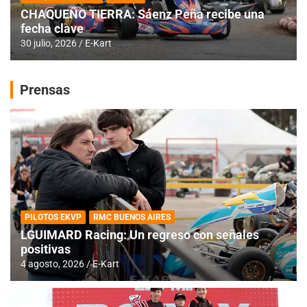
CHAQUEÑO TIERRA: Sáenz Peña recibe una
fecha clave
30 julio, 2026
E-Kart
Prensas
PILOTOS EKVP
RMC BUENOS AIRES
LGUIMARD Racing: Un regreso con señales
positivas
4 agosto, 2026
E-Kart