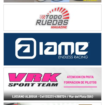
NORESTE SANTAFESINO - F6
Ciudad de Avellaneda (Asfalto)
Avellaneda (Santa Fe)
SUR SANTAFESINO - F4
José Samuel Sánchez (Tierra)
Rufino (Santa Fe)
TUCUMANO - F5
Juan Navarro (Asfalto)
El Timbó (Tucumán)