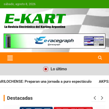
Saltar
sábado, agosto 8, 2026
al
contenido
E-Kart.com.ar | La Revista
Electrónica del Karting en
Argentina
Lo último
ada a puro espectáculo
AKPS: Intervino la IGJ y oficializó el
Destacadas