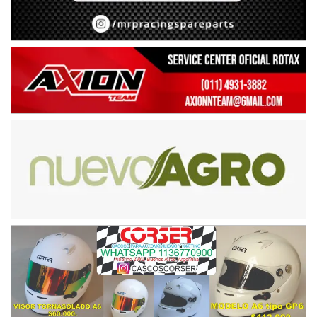
IAME SERIES ARGENTINA 6
Ramiro Tot (Asfalto)
Baradero (Buenos Aires)
KDO - F6
Ciudad de Trenque Lauquen (Asfalto)
Trenque Lauquen (Buenos Aires)
ENTRERRIANO - F6 (POSTERGADA)
Parque de la Velocidad (Asfalto)
Villaguay (Entre Ríos)
VICTORIENSE - F7
El Cerro (Tierra)
Victoria (Entre Ríos)
PATAGONICO - F6
Moto Club Reginense (Tierra)
Gral. E. Godoy (Río Negro)
CSK - F7
Juventud Unida (Tierra)
Humboldt (Santa Fe)