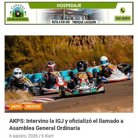
AKPS
MEDIOS
AKPS: Intervino la IGJ y oficializó el llamado a
Asamblea General Ordinaria
6 agosto, 2026
E-Kart