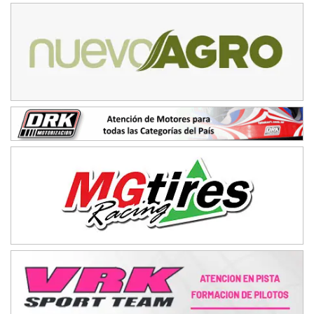
08/09-AGO
IAME SERIES ARGENTINA 6
Ramiro Tot (Asfalto)
Baradero (Buenos Aires)
KDO - F6
Ciudad de Trenque Lauquen (Asfalto)
Trenque Lauquen (Buenos Aires)
ENTRERRIANO - F6 (POSTERGADA)
Parque de la Velocidad (Asfalto)
Villaguay (Entre Ríos)
VICTORIENSE - F7
El Cerro (Tierra)
Victoria (Entre Ríos)
PATAGONICO - F6
Moto Club Reginense (Tierra)
Gral. E. Godoy (Río Negro)
CSK - F7