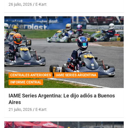
26 julio, 2026
E-Kart
CENTRALES ANTERIORES
IAME SERIES ARGENTINA
INFORME CENTRAL
IAME Series Argentina: Le dijo adiós a Buenos
Aires
21 julio, 2026
E-Kart