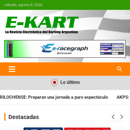
Saltar
sábado, agosto 8, 2026
al
contenido
E-Kart.com.ar | La Revista
Electrónica del Karting en
Argentina
Lo último
ada a puro espectáculo
AKPS: Intervino la IGJ y oficializó el
Destacadas