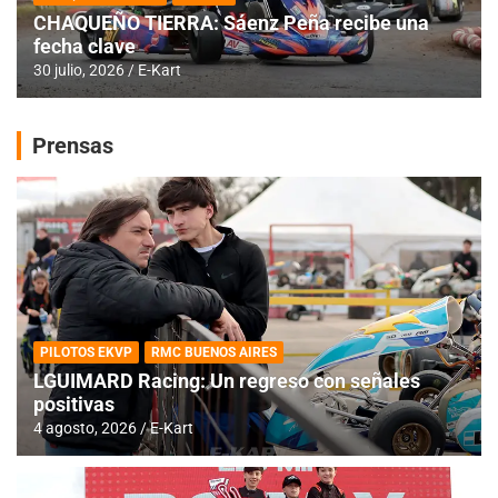
CHAQUEÑO TIERRA: Sáenz Peña recibe una
fecha clave
30 julio, 2026
E-Kart
Prensas
PILOTOS EKVP
RMC BUENOS AIRES
LGUIMARD Racing: Un regreso con señales
positivas
4 agosto, 2026
E-Kart