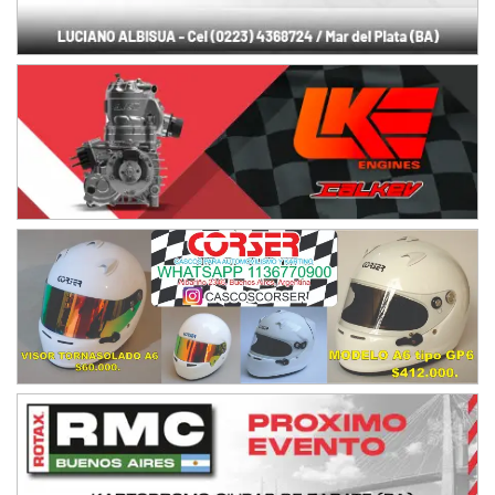
Juventud Unida (Tierra)
Humboldt (Santa Fe)
NORESTE SANTAFESINO - F6
Ciudad de Avellaneda (Asfalto)
Avellaneda (Santa Fe)
SUR SANTAFESINO - F4
José Samuel Sánchez (Tierra)
Rufino (Santa Fe)
TUCUMANO - F5
Juan Navarro (Asfalto)
El Timbó (Tucumán)