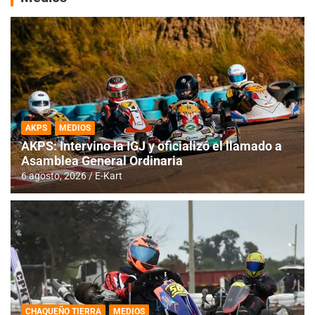
AKPS
MEDIOS
AKPS: Intervino la IGJ y oficializó el llamado a
Asamblea General Ordinaria
6 agosto, 2026
E-Kart
CHAQUEÑO TIERRA
MEDIOS