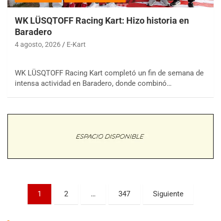
WK LÜSQTOFF Racing Kart: Hizo historia en
Baradero
4 agosto, 2026
E-Kart
WK LÜSQTOFF Racing Kart completó un fin de semana de
COBERTURA ESPECIAL DE E-KART.COM.AR
intensa actividad en Baradero, donde combinó…
08/09-AGO
IAME SERIES ARGENTINA 6
Ramiro Tot (Asfalto)
Baradero (Buenos Aires)
KDO - F6
Ciudad de Trenque Lauquen (Asfalto)
Trenque Lauquen (Buenos Aires)
ENTRERRIANO - F6 (POSTERGADA)
Parque de la Velocidad (Asfalto)
Paginación
1
2
…
347
Siguiente
Villaguay (Entre Ríos)
de
VICTORIENSE - F7