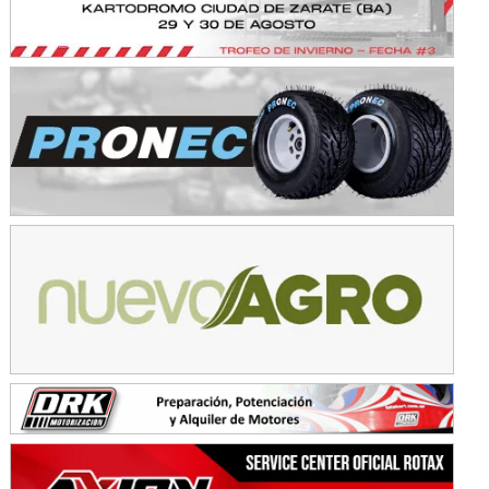
KDO - F6
Ciudad de Trenque Lauquen (Asfalto)
Trenque Lauquen (Buenos Aires)
ENTRERRIANO - F6 (POSTERGADA)
Parque de la Velocidad (Asfalto)
Villaguay (Entre Ríos)
VICTORIENSE - F7
El Cerro (Tierra)
Victoria (Entre Ríos)
PATAGONICO - F6
Moto Club Reginense (Tierra)
Gral. E. Godoy (Río Negro)
CSK - F7
Juventud Unida (Tierra)
Humboldt (Santa Fe)
NORESTE SANTAFESINO - F6
Ciudad de Avellaneda (Asfalto)