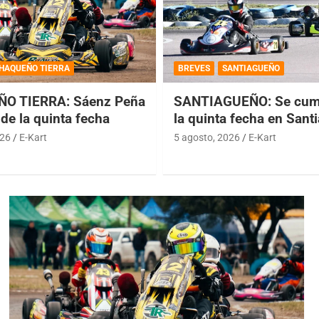
HAQUEÑO TIERRA
BREVES
SANTIAGUEÑO
O TIERRA: Sáenz Peña
SANTIAGUEÑO: Se cump
de la quinta fecha
la quinta fecha en Sant
026
E-Kart
5 agosto, 2026
E-Kart