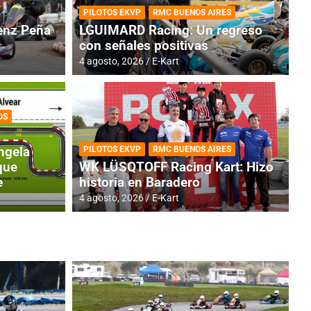
PILOTOS EKVP
RMC BUENOS AIRES
nz Peña
LGUIMARD Racing: Un regreso
con señales positivas
4 agosto, 2026
E-Kart
OS
RMC BUENOS AIRES
BR
ES: Cerró una jornada
I
ngela
PILOTOS EKVP
RMC BUENOS AIRES
adero
f
que
WK LÜSQTOFF Racing Kart: Hizo
e
historia en Baradero
6 a
4 agosto, 2026
E-Kart