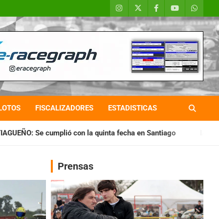
LOTOS
FISCALIZADORES
ESTADISTICAS
 la quinta fecha en Santiago
IAME SERIES ARGENTINA: Hora
Prensas