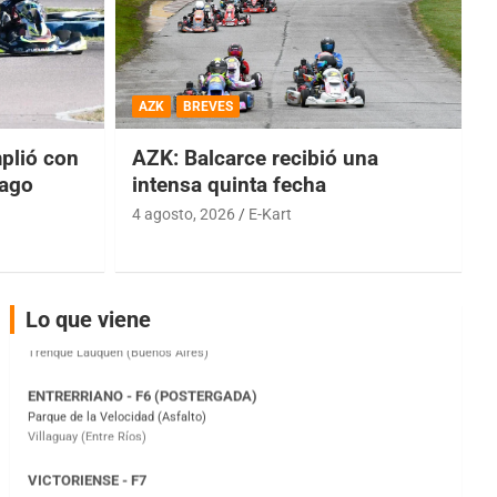
COBERTURA ESPECIAL DE E-KART.COM.AR
08/09-AGO
AZK
BREVES
IAME SERIES ARGENTINA 6
lió con
AZK: Balcarce recibió una
Ramiro Tot (Asfalto)
Baradero (Buenos Aires)
iago
intensa quinta fecha
4 agosto, 2026
E-Kart
KDO - F6
Ciudad de Trenque Lauquen (Asfalto)
Trenque Lauquen (Buenos Aires)
ENTRERRIANO - F6 (POSTERGADA)
Lo que viene
Parque de la Velocidad (Asfalto)
Villaguay (Entre Ríos)
VICTORIENSE - F7
El Cerro (Tierra)
Victoria (Entre Ríos)
PATAGONICO - F6
Moto Club Reginense (Tierra)