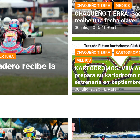
CHAQUEÑO TIERRA
MEDIOS
CHAQUEÑO TIERRA: Sáe
recibe una fecha clave
30 julio, 2026
E-Kart
CHAQUEÑO TIERRA
KARTODROM
DESTACADA
INFORME CENTRAL
MEDIOS
ios para la
RMC BUENOS AIR
KARTODROMOS: Villa A
histórica en Bar
prepara su kartódromo 
estrenaría en septiembr
4 agosto, 2026
E-Kart
30 julio, 2026
E-Kart