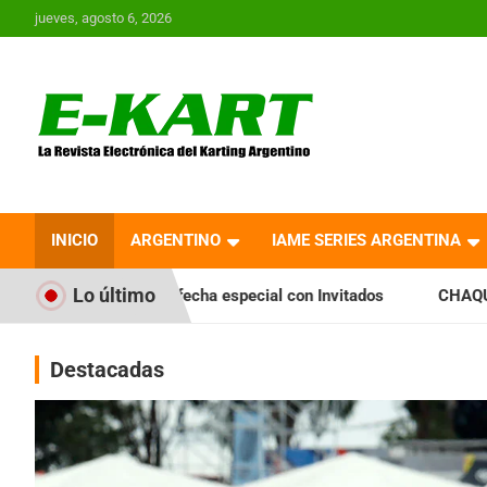
Saltar
jueves, agosto 6, 2026
al
contenido
E-Kart.com.ar | La
Revista Electrónica del
INICIO
ARGENTINO
IAME SERIES ARGENTINA
Karting en Argentina
Lo último
fecha especial con Invitados
CHAQUEÑO TIERRA: Sáenz Peña
Destacadas