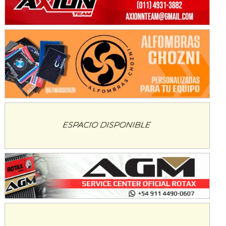
Avellaneda (Santa Fe)
SUR SANTAFESINO - F4
José Samuel Sánchez (Tierra)
Rufino (Santa Fe)
TUCUMANO - F5
Juan Navarro (Asfalto)
El Timbó (Tucumán)