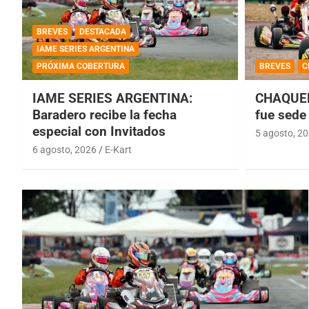
BREVES
DESTACADA
IAME SERIES ARGENTINA
PRÓXIMA COBERTURA
BREVES
C
IAME SERIES ARGENTINA:
CHAQUEÑ
Baradero recibe la fecha
fue sede 
especial con Invitados
5 agosto, 2
6 agosto, 2026
E-Kart