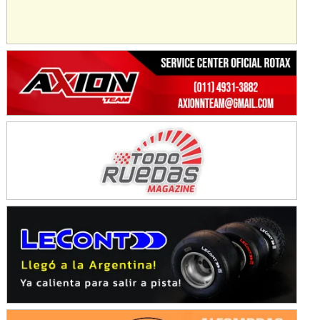
KDO - F6
Ciudad de Trenque Lauquen (Asfalto)
Trenque Lauquen (Buenos Aires)
ENTRERRIANO - F6 (POSTERGADA)
Parque de la Velocidad (Asfalto)
Villaguay (Entre Ríos)
VICTORIENSE - F7
El Cerro (Tierra)
Victoria (Entre Ríos)
PATAGONICO - F6
Moto Club Reginense (Tierra)
Gral. E. Godoy (Río Negro)
CSK - F7
Juventud Unida (Tierra)
Humboldt (Santa Fe)
NORESTE SANTAFESINO - F6
Ciudad de Avellaneda (Asfalto)