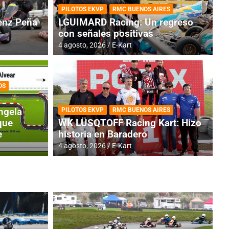
PILOTOS EKVP
RMC BUENOS AIRES
nz Peña
LGUIMARD Racing: Un regreso
con señales positivas
4 agosto, 2026
E-Kart
OS
RMC BUENOS AIRES
BR
ES: Cerró una jornada
I
ngela
PILOTOS EKVP
RMC BUENOS AIRES
adero
f
que
WK LÜSQTOFF Racing Kart: Hizo
e
historia en Baradero
6 a
4 agosto, 2026
E-Kart