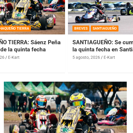
HAQUEÑO TIERRA
BREVES
SANTIAGUEÑO
O TIERRA: Sáenz Peña
SANTIAGUEÑO: Se cump
de la quinta fecha
la quinta fecha en Sant
026
E-Kart
5 agosto, 2026
E-Kart