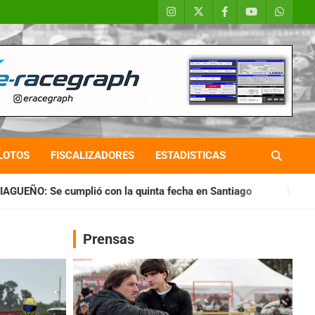
LOTOS
FISCALIZADORES
ESTADISTICAS
la quinta fecha en Santiago
IAME SERIES ARGENTINA: Horar
Prensas