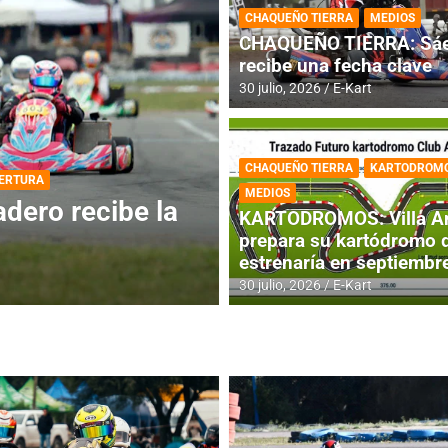
CHAQUEÑO TIERRA
MEDIOS
CHAQUEÑO TIERRA: Sáe
recibe una fecha clave
30 julio, 2026
E-Kart
CHAQUEÑO TIERRA
KARTODROM
DESTACADA
INFORME CENTRAL
MEDIOS
ios para la
RMC BUENOS AIR
KARTODROMOS: Villa A
histórica en Bar
prepara su kartódromo 
estrenaría en septiembr
4 agosto, 2026
E-Kart
30 julio, 2026
E-Kart