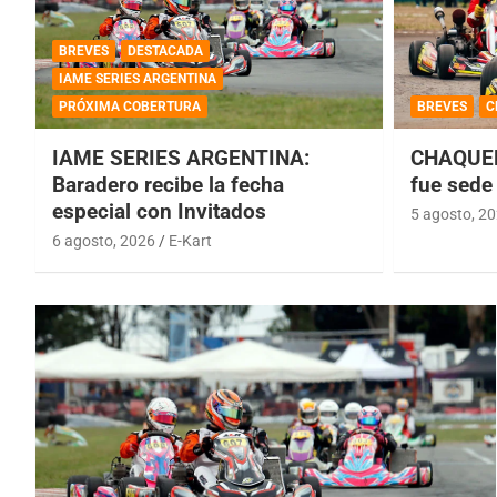
BREVES
DESTACADA
IAME SERIES ARGENTINA
PRÓXIMA COBERTURA
BREVES
C
IAME SERIES ARGENTINA:
CHAQUEÑ
Baradero recibe la fecha
fue sede 
especial con Invitados
5 agosto, 2
6 agosto, 2026
E-Kart