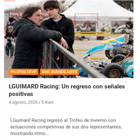
PILOTOS EKVP
RMC BUENOS AIRES
LGUIMARD Racing: Un regreso con señales
positivas
4 agosto, 2026
E-Kart
LGuimard Racing regresó al Trofeo de Invierno con
actuaciones competitivas de sus dos representantes,
mostrando ritmo…