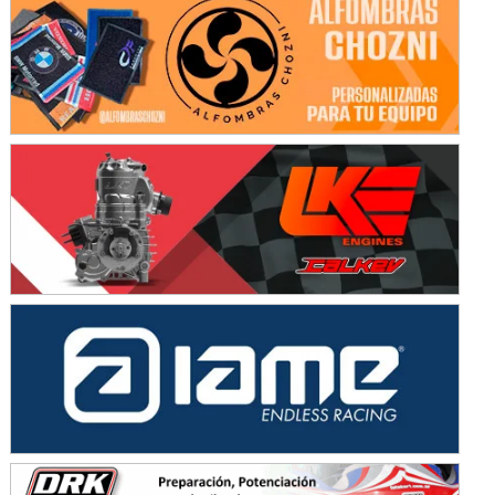
Avellaneda (Santa Fe)
SUR SANTAFESINO - F4
José Samuel Sánchez (Tierra)
Rufino (Santa Fe)
TUCUMANO - F5
Juan Navarro (Asfalto)
El Timbó (Tucumán)