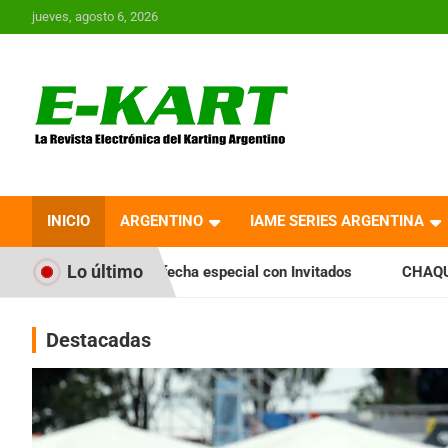
Saltar
jueves, agosto 6, 2026
al
contenido
E-Kart.com.ar | La
Revista Electrónica del
INICIO
ARGENTINO
IAME SERIES ARGENTINA
Karting en Argentina
Lo último
echa especial con Invitados
CHAQUEÑO TIERRA: Sáenz Peña 
Destacadas