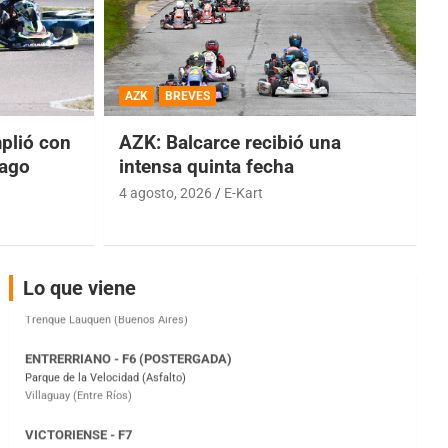
COBERTURA ESPECIAL DE E-KART.COM.AR
08/09-AGO
AZK
BREVES
IAME SERIES ARGENTINA 6
Ramiro Tot (Asfalto)
lió con
AZK: Balcarce recibió una
Baradero (Buenos Aires)
iago
intensa quinta fecha
4 agosto, 2026
E-Kart
KDO - F6
Ciudad de Trenque Lauquen (Asfalto)
Trenque Lauquen (Buenos Aires)
ENTRERRIANO - F6 (POSTERGADA)
Lo que viene
Parque de la Velocidad (Asfalto)
Villaguay (Entre Ríos)
VICTORIENSE - F7
El Cerro (Tierra)
Victoria (Entre Ríos)
PATAGONICO - F6
Moto Club Reginense (Tierra)