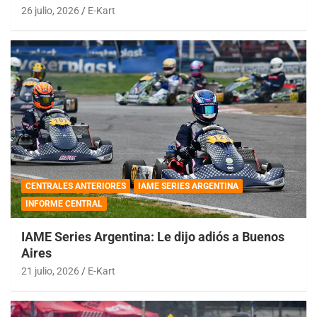
26 julio, 2026
E-Kart
CENTRALES ANTERIORES
IAME SERIES ARGENTINA
INFORME CENTRAL
IAME Series Argentina: Le dijo adiós a Buenos
Aires
21 julio, 2026
E-Kart