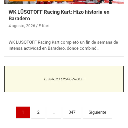
WK LÜSQTOFF Racing Kart: Hizo historia en
Baradero
4 agosto, 2026
E-Kart
WK LÜSQTOFF Racing Kart completó un fin de semana de
COBERTURA ESPECIAL DE E-KART.COM.AR
intensa actividad en Baradero, donde combinó…
08/09-AGO
IAME SERIES ARGENTINA 6
Ramiro Tot (Asfalto)
Baradero (Buenos Aires)
KDO - F6
Ciudad de Trenque Lauquen (Asfalto)
Trenque Lauquen (Buenos Aires)
ENTRERRIANO - F6 (POSTERGADA)
Paginación
Parque de la Velocidad (Asfalto)
1
2
…
347
Siguiente
Villaguay (Entre Ríos)
de
VICTORIENSE - F7