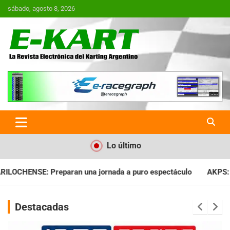
Saltar
sábado, agosto 8, 2026
al
contenido
E-Kart.com.ar | La Revista
Electrónica del Karting en
Argentina
Lo último
nada a puro espectáculo
AKPS: Intervino la IGJ y oficializó e
Destacadas