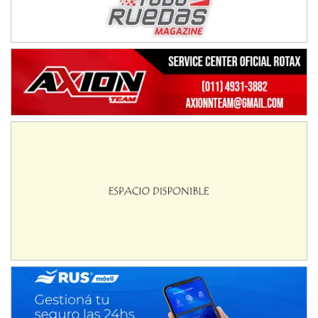
08/09-AGO
IAME SERIES ARGENTINA 6
Ramiro Tot (Asfalto)
Baradero (Buenos Aires)
KDO - F6
Ciudad de Trenque Lauquen (Asfalto)
Trenque Lauquen (Buenos Aires)
ENTRERRIANO - F6 (POSTERGADA)
Parque de la Velocidad (Asfalto)
Villaguay (Entre Ríos)
VICTORIENSE - F7
El Cerro (Tierra)
Victoria (Entre Ríos)
PATAGONICO - F6
Moto Club Reginense (Tierra)
Gral. E. Godoy (Río Negro)
CSK - F7