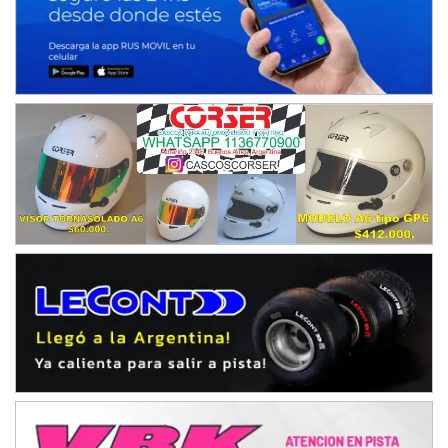
Juventud Unida (Tierra)
Humboldt (Santa Fe)
NORESTE SANTAFESINO - F6
Ciudad de Avellaneda (Asfalto)
Avellaneda (Santa Fe)
SUR SANTAFESINO - F4
José Samuel Sánchez (Tierra)
Rufino (Santa Fe)
TUCUMANO - F5
Juan Navarro (Asfalto)
El Timbó (Tucumán)