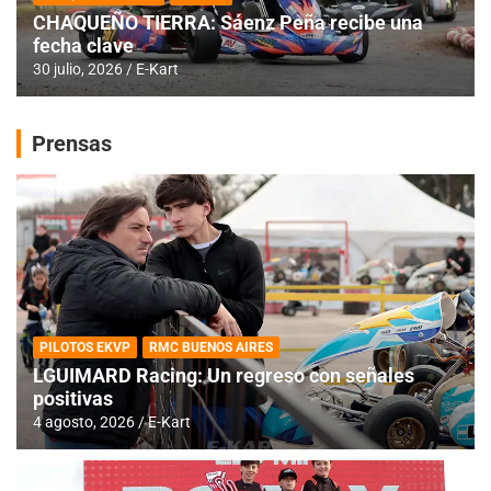
CHAQUEÑO TIERRA: Sáenz Peña recibe una
fecha clave
30 julio, 2026
E-Kart
Prensas
PILOTOS EKVP
RMC BUENOS AIRES
LGUIMARD Racing: Un regreso con señales
positivas
4 agosto, 2026
E-Kart