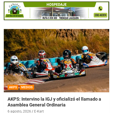
AKPS
MEDIOS
AKPS: Intervino la IGJ y oficializó el llamado a
Asamblea General Ordinaria
6 agosto, 2026
E-Kart