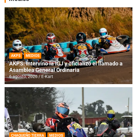
AKPS
MEDIOS
AKPS: Intervino la IGJ y oficializó el llamado a
Asamblea General Ordinaria
6 agosto, 2026
E-Kart
CHAQUEÑO TIERRA
MEDIOS