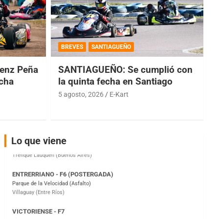
COBERTURA ESPECIAL DE E-KART.COM.AR
08/09-AGO
BREVES
SANTIAGUEÑO
IAME SERIES ARGENTINA 6
Ramiro Tot (Asfalto)
enz Peña
SANTIAGUEÑO: Se cumplió con
Baradero (Buenos Aires)
echa
la quinta fecha en Santiago
5 agosto, 2026
E-Kart
KDO - F6
Ciudad de Trenque Lauquen (Asfalto)
Trenque Lauquen (Buenos Aires)
ENTRERRIANO - F6 (POSTERGADA)
Lo que viene
Parque de la Velocidad (Asfalto)
Villaguay (Entre Ríos)
VICTORIENSE - F7
El Cerro (Tierra)
Victoria (Entre Ríos)
PATAGONICO - F6
Moto Club Reginense (Tierra)