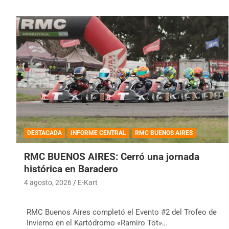
DESTACADA
INFORME CENTRAL
RMC BUENOS AIRES
RMC BUENOS AIRES: Cerró una jornada
histórica en Baradero
4 agosto, 2026
E-Kart
RMC Buenos Aires completó el Evento #2 del Trofeo de
Invierno en el Kartódromo «Ramiro Tot»…