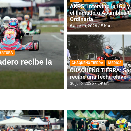
AKPS: Intervino la IGJ y 
el llamado a Asamblea 
Ordinaria
6 agosto, 2026
E-Kart
DESTACADA
INFORME CENTRAL
ios para la
RMC BUENOS AIR
CHAQUEÑO TIERRA
MEDIOS
histórica en Bar
CHAQUEÑO TIERRA: Sáe
recibe una fecha clave
4 agosto, 2026
E-Kart
30 julio, 2026
E-Kart