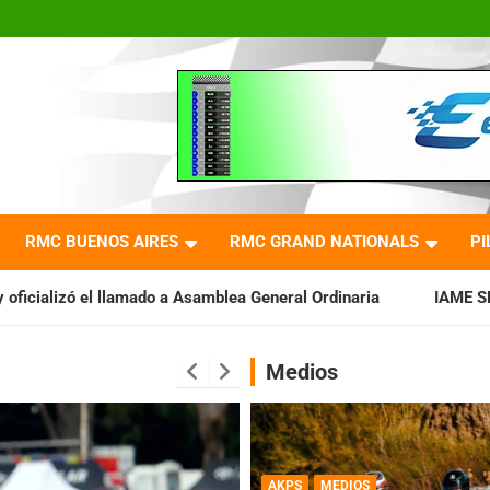
RMC BUENOS AIRES
RMC GRAND NATIONALS
PI
a Asamblea General Ordinaria
IAME SERIES ARGENTINA: Barade
Medios
AKPS
MEDIOS