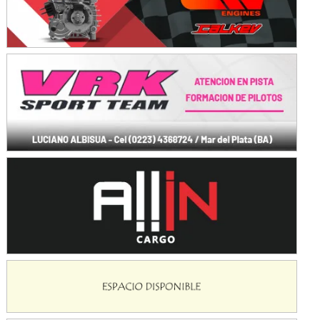
Avellaneda (Santa Fe)
SUR SANTAFESINO - F4
José Samuel Sánchez (Tierra)
Rufino (Santa Fe)
TUCUMANO - F5
Juan Navarro (Asfalto)
El Timbó (Tucumán)