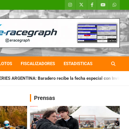
LOTOS
FISCALIZADORES
ESTADISTICAS
ro recibe la fecha especial con Invitados
CHAQUEÑO TIERRA
Prensas