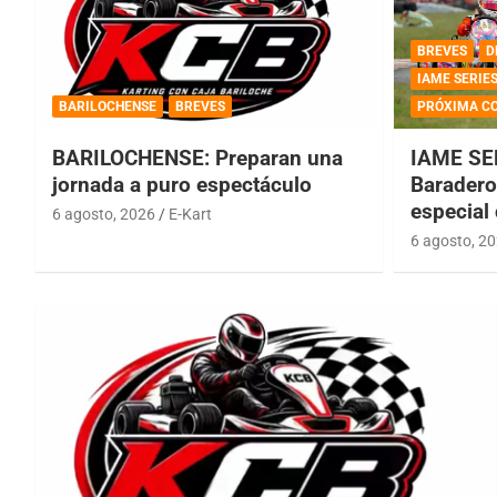
BREVES
D
IAME SERIE
BARILOCHENSE
BREVES
PRÓXIMA C
BARILOCHENSE: Preparan una
IAME SE
jornada a puro espectáculo
Baradero 
especial
6 agosto, 2026
E-Kart
6 agosto, 2