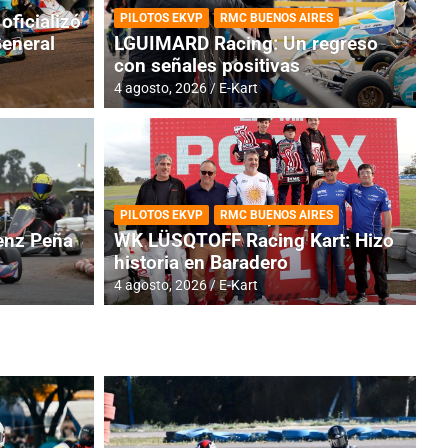
oficializó
PILOTOS EKVP
RMC BUENOS AIRES
General
LGUIMARD Racing: Un regreso
con señales positivas
4 agosto, 2026
E-Kart
RMC BUENOS AIRES
BR
ES: Cerró una jornada
I
PILOTOS EKVP
RMC BUENOS AIRES
adero
f
nz Peña
WK LÜSQTOFF Racing Kart: Hizo
historia en Baradero
6 a
4 agosto, 2026
E-Kart