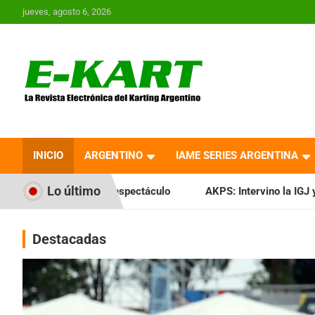
Saltar
jueves, agosto 6, 2026
al
contenido
E-Kart.com.ar | La
Revista Electrónica del
INICIO
ARGENTINO
IAME SERIES ARGENTINA
Karting en Argentina
Lo último
espectáculo
AKPS: Intervino la IGJ y oficializó el llamado 
Destacadas