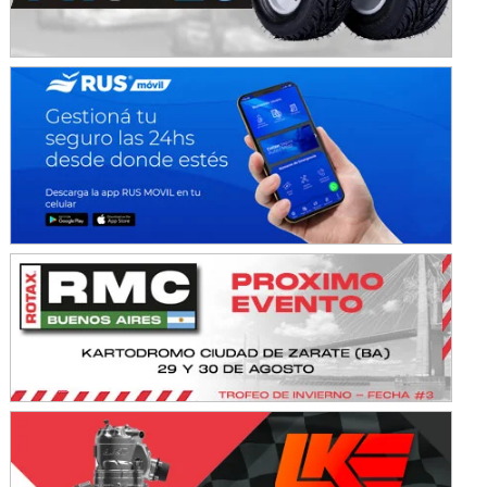
KDO - F6
Ciudad de Trenque Lauquen (Asfalto)
Trenque Lauquen (Buenos Aires)
ENTRERRIANO - F6 (POSTERGADA)
Parque de la Velocidad (Asfalto)
Villaguay (Entre Ríos)
VICTORIENSE - F7
El Cerro (Tierra)
Victoria (Entre Ríos)
PATAGONICO - F6
Moto Club Reginense (Tierra)
Gral. E. Godoy (Río Negro)
CSK - F7
Juventud Unida (Tierra)
Humboldt (Santa Fe)
NORESTE SANTAFESINO - F6
Ciudad de Avellaneda (Asfalto)