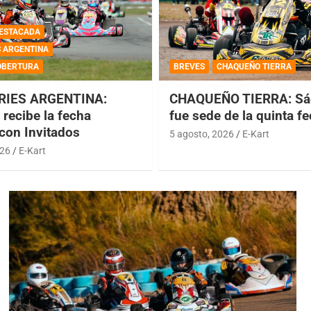
ESTACADA
S ARGENTINA
OBERTURA
BREVES
CHAQUEÑO TIERRA
RIES ARGENTINA:
CHAQUEÑO TIERRA: Sá
recibe la fecha
fue sede de la quinta f
 con Invitados
5 agosto, 2026
E-Kart
026
E-Kart