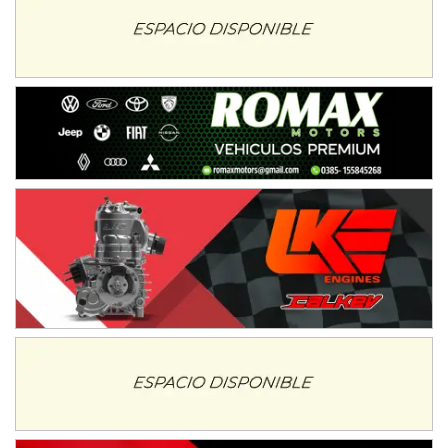
Juventud Unida (Tierra)
Humboldt (Santa Fe)
NORESTE SANTAFESINO - F6
Ciudad de Avellaneda (Asfalto)
Avellaneda (Santa Fe)
SUR SANTAFESINO - F4
José Samuel Sánchez (Tierra)
Rufino (Santa Fe)
TUCUMANO - F5
Juan Navarro (Asfalto)
El Timbó (Tucumán)