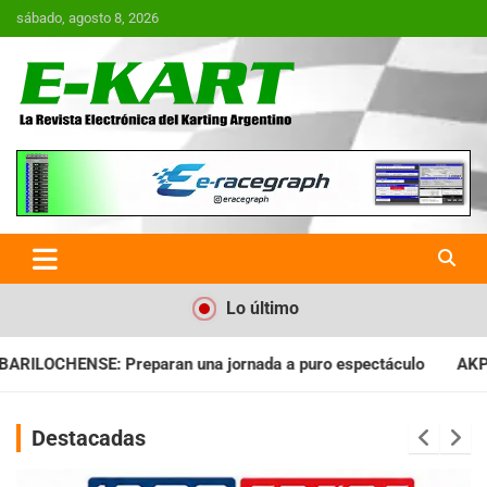
Saltar
sábado, agosto 8, 2026
al
contenido
E-Kart.com.ar | La Revista
Electrónica del Karting en
Argentina
Lo último
rnada a puro espectáculo
AKPS: Intervino la IGJ y oficializó 
Destacadas