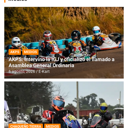
AKPS
MEDIOS
AKPS: Intervino la IGJ y oficializó el llamado a
Asamblea General Ordinaria
6 agosto, 2026
E-Kart
CHAQUEÑO TIERRA
MEDIOS