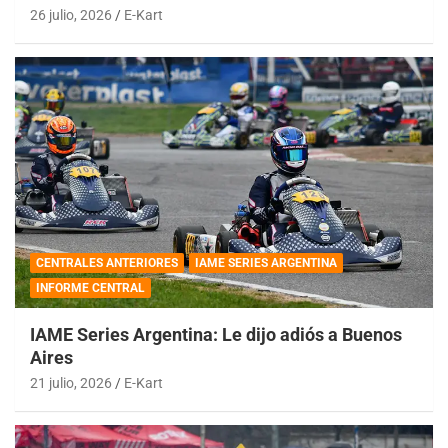
26 julio, 2026
E-Kart
CENTRALES ANTERIORES
IAME SERIES ARGENTINA
INFORME CENTRAL
IAME Series Argentina: Le dijo adiós a Buenos
Aires
21 julio, 2026
E-Kart