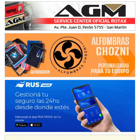
08/09-AGO
IAME SERIES ARGENTINA 6
Ramiro Tot (Asfalto)
Baradero (Buenos Aires)
KDO - F6
Ciudad de Trenque Lauquen (Asfalto)
Trenque Lauquen (Buenos Aires)
ENTRERRIANO - F6 (POSTERGADA)
Parque de la Velocidad (Asfalto)
Villaguay (Entre Ríos)
VICTORIENSE - F7
El Cerro (Tierra)
Victoria (Entre Ríos)
PATAGONICO - F6
Moto Club Reginense (Tierra)
Gral. E. Godoy (Río Negro)
CSK - F7