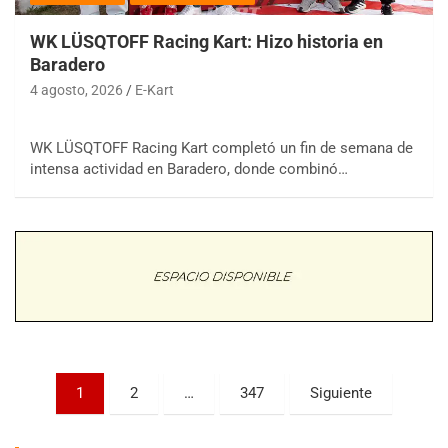
WK LÜSQTOFF Racing Kart: Hizo historia en
Baradero
4 agosto, 2026
E-Kart
WK LÜSQTOFF Racing Kart completó un fin de semana de
COBERTURA ESPECIAL DE E-KART.COM.AR
intensa actividad en Baradero, donde combinó…
08/09-AGO
IAME SERIES ARGENTINA 6
Ramiro Tot (Asfalto)
Baradero (Buenos Aires)
KDO - F6
Ciudad de Trenque Lauquen (Asfalto)
Trenque Lauquen (Buenos Aires)
ENTRERRIANO - F6 (POSTERGADA)
Paginación
Parque de la Velocidad (Asfalto)
1
2
…
347
Siguiente
Villaguay (Entre Ríos)
de
VICTORIENSE - F7