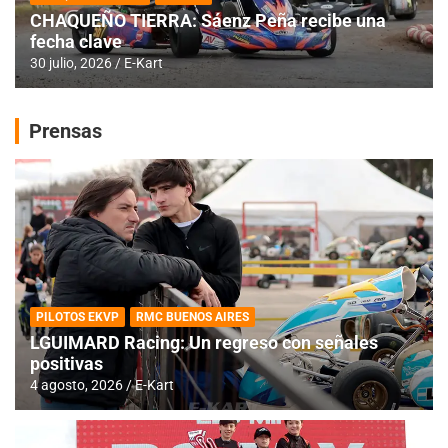
CHAQUEÑO TIERRA: Sáenz Peña recibe una
fecha clave
30 julio, 2026
E-Kart
Prensas
PILOTOS EKVP
RMC BUENOS AIRES
LGUIMARD Racing: Un regreso con señales
positivas
4 agosto, 2026
E-Kart