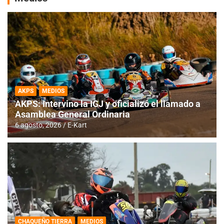
AKPS
MEDIOS
AKPS: Intervino la IGJ y oficializó el llamado a
Asamblea General Ordinaria
6 agosto, 2026
E-Kart
CHAQUEÑO TIERRA
MEDIOS