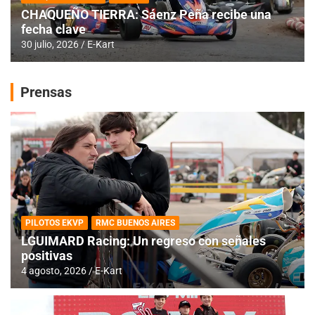
CHAQUEÑO TIERRA: Sáenz Peña recibe una
fecha clave
30 julio, 2026
E-Kart
Prensas
PILOTOS EKVP
RMC BUENOS AIRES
LGUIMARD Racing: Un regreso con señales
positivas
4 agosto, 2026
E-Kart