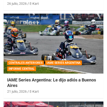
26 julio, 2026
E-Kart
CENTRALES ANTERIORES
IAME SERIES ARGENTINA
INFORME CENTRAL
IAME Series Argentina: Le dijo adiós a Buenos
Aires
21 julio, 2026
E-Kart