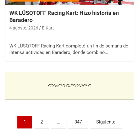
WK LÜSQTOFF Racing Kart: Hizo historia en
Baradero
4 agosto, 2026
E-Kart
WK LÜSQTOFF Racing Kart completó un fin de semana de
COBERTURA ESPECIAL DE E-KART.COM.AR
intensa actividad en Baradero, donde combinó…
08/09-AGO
IAME SERIES ARGENTINA 6
Ramiro Tot (Asfalto)
Baradero (Buenos Aires)
KDO - F6
Ciudad de Trenque Lauquen (Asfalto)
Trenque Lauquen (Buenos Aires)
ENTRERRIANO - F6 (POSTERGADA)
Parque de la Velocidad (Asfalto)
Paginación
1
2
…
347
Siguiente
Villaguay (Entre Ríos)
de
VICTORIENSE - F7