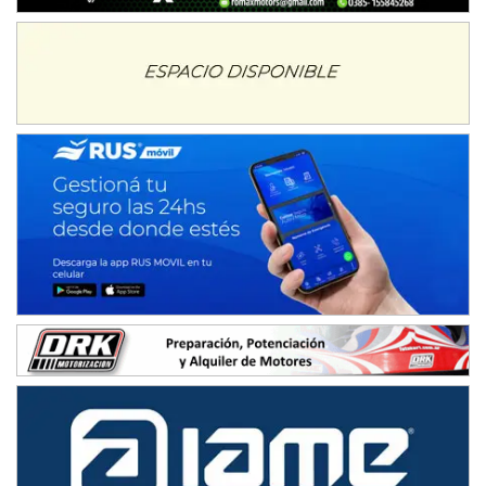
Juventud Unida (Tierra)
Humboldt (Santa Fe)
NORESTE SANTAFESINO - F6
Ciudad de Avellaneda (Asfalto)
Avellaneda (Santa Fe)
SUR SANTAFESINO - F4
José Samuel Sánchez (Tierra)
Rufino (Santa Fe)
TUCUMANO - F5
Juan Navarro (Asfalto)
El Timbó (Tucumán)