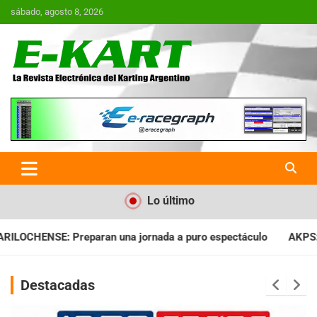
Saltar
sábado, agosto 8, 2026
al
contenido
E-Kart.com.ar | La Revista
Electrónica del Karting en
Argentina
Lo último
ada a puro espectáculo
AKPS: Intervino la IGJ y oficializó el
Destacadas