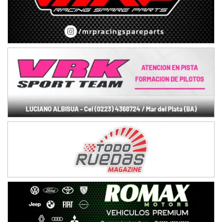
08/09-AGO
IAME SERIES ARGENTINA 6
Ramiro Tot (Asfalto)
Baradero (Buenos Aires)
KDO - F6
Ciudad de Trenque Lauquen (Asfalto)
Trenque Lauquen (Buenos Aires)
ENTRERRIANO - F6 (POSTERGADA)
Parque de la Velocidad (Asfalto)
Villaguay (Entre Ríos)
VICTORIENSE - F7
El Cerro (Tierra)
Victoria (Entre Ríos)
PATAGONICO - F6
Moto Club Reginense (Tierra)
Gral. E. Godoy (Río Negro)
CSK - F7