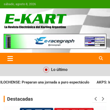
Saltar
sábado, agosto 8, 2026
al
contenido
E-Kart.com.ar | La Revista
Electrónica del Karting en
Argentina
Lo último
da a puro espectáculo
AKPS: Intervino la IGJ y oficializó el 
Destacadas