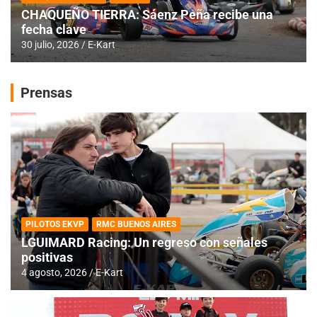
CHAQUEÑO TIERRA: Sáenz Peña recibe una
fecha clave
30 julio, 2026
E-Kart
Prensas
PILOTOS EKVP
RMC BUENOS AIRES
LGUIMARD Racing: Un regreso con señales
positivas
4 agosto, 2026
E-Kart