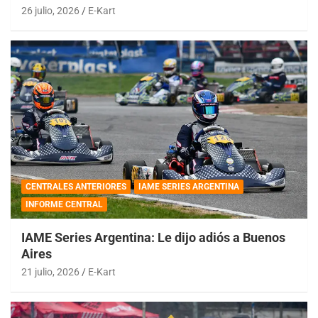
26 julio, 2026
E-Kart
CENTRALES ANTERIORES
IAME SERIES ARGENTINA
INFORME CENTRAL
IAME Series Argentina: Le dijo adiós a Buenos
Aires
21 julio, 2026
E-Kart