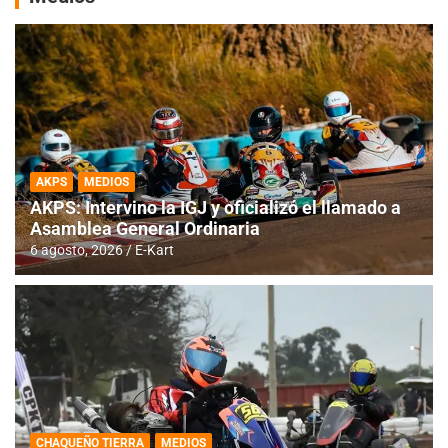
AKPS
MEDIOS
AKPS: Intervino la IGJ y oficializó el llamado a
Asamblea General Ordinaria
6 agosto, 2026
E-Kart
CHAQUEÑO TIERRA
MEDIOS