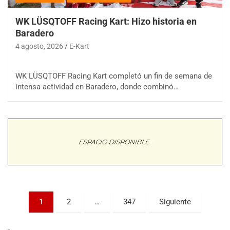
WK LÜSQTOFF Racing Kart: Hizo historia en
Baradero
4 agosto, 2026
E-Kart
WK LÜSQTOFF Racing Kart completó un fin de semana de
COBERTURA ESPECIAL DE E-KART.COM.AR
intensa actividad en Baradero, donde combinó…
08/09-AGO
IAME SERIES ARGENTINA 6
Ramiro Tot (Asfalto)
Baradero (Buenos Aires)
KDO - F6
Ciudad de Trenque Lauquen (Asfalto)
Trenque Lauquen (Buenos Aires)
ENTRERRIANO - F6 (POSTERGADA)
Parque de la Velocidad (Asfalto)
Paginación
1
2
…
347
Siguiente
Villaguay (Entre Ríos)
de
VICTORIENSE - F7