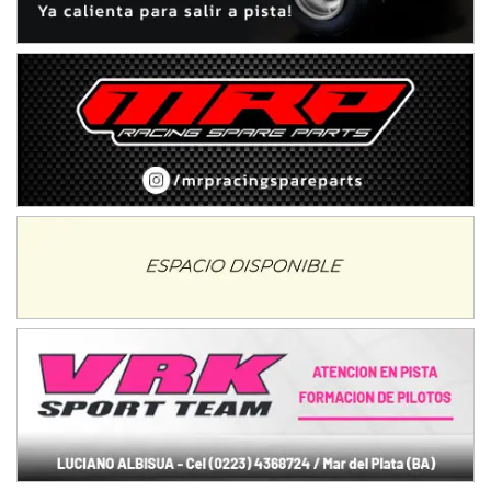
Humboldt (Santa Fe)
NORESTE SANTAFESINO - F6
Ciudad de Avellaneda (Asfalto)
Avellaneda (Santa Fe)
SUR SANTAFESINO - F4
José Samuel Sánchez (Tierra)
Rufino (Santa Fe)
TUCUMANO - F5
Juan Navarro (Asfalto)
El Timbó (Tucumán)