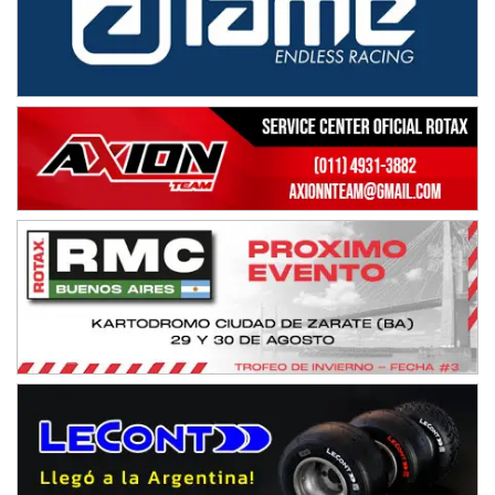
08/09-AGO
IAME SERIES ARGENTINA 6
Ramiro Tot (Asfalto)
Baradero (Buenos Aires)
KDO - F6
Ciudad de Trenque Lauquen (Asfalto)
Trenque Lauquen (Buenos Aires)
ENTRERRIANO - F6 (POSTERGADA)
Parque de la Velocidad (Asfalto)
Villaguay (Entre Ríos)
VICTORIENSE - F7
El Cerro (Tierra)
Victoria (Entre Ríos)
PATAGONICO - F6
Moto Club Reginense (Tierra)
Gral. E. Godoy (Río Negro)
CSK - F7
Juventud Unida (Tierra)