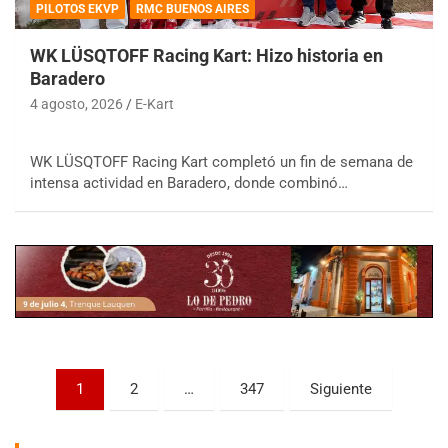
PILOTOS EKVP
RMC BUENOS AIRES
WK LÜSQTOFF Racing Kart: Hizo historia en
Baradero
4 agosto, 2026
E-Kart
COBERTURA ESPECIAL DE E-KART.COM.AR
08/09-AGO
WK LÜSQTOFF Racing Kart completó un fin de semana de
intensa actividad en Baradero, donde combinó…
IAME SERIES ARGENTINA 6
Ramiro Tot (Asfalto)
Baradero (Buenos Aires)
KDO - F6
Ciudad de Trenque Lauquen (Asfalto)
Trenque Lauquen (Buenos Aires)
ENTRERRIANO - F6 (POSTERGADA)
Parque de la Velocidad (Asfalto)
Villaguay (Entre Ríos)
Paginación
1
2
…
347
Siguiente
de
VICTORIENSE - F7
El Cerro (Tierra)
entradas
Victoria (Entre Ríos)