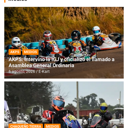
AKPS
MEDIOS
AKPS: Intervino la IGJ y oficializó el llamado a
Asamblea General Ordinaria
6 agosto, 2026
E-Kart
CHAQUEÑO TIERRA
MEDIOS