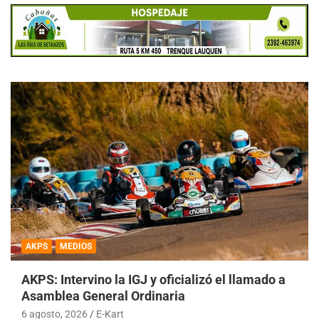
AKPS
MEDIOS
AKPS: Intervino la IGJ y oficializó el llamado a
Asamblea General Ordinaria
6 agosto, 2026
E-Kart