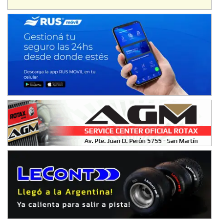
IAME SERIES ARGENTINA 6
Ramiro Tot (Asfalto)
Baradero (Buenos Aires)
KDO - F6
Ciudad de Trenque Lauquen (Asfalto)
Trenque Lauquen (Buenos Aires)
ENTRERRIANO - F6 (POSTERGADA)
Parque de la Velocidad (Asfalto)
Villaguay (Entre Ríos)
VICTORIENSE - F7
El Cerro (Tierra)
Victoria (Entre Ríos)
PATAGONICO - F6
Moto Club Reginense (Tierra)
Gral. E. Godoy (Río Negro)
CSK - F7
Juventud Unida (Tierra)
Humboldt (Santa Fe)