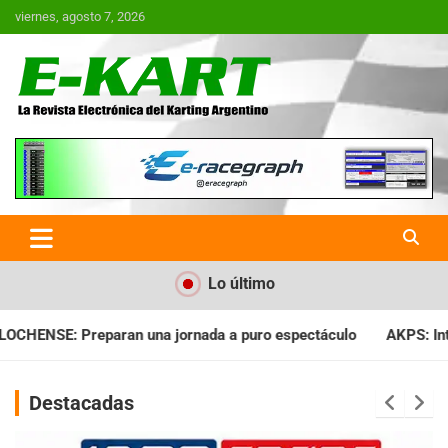
Saltar
viernes, agosto 7, 2026
al
contenido
E-Kart.com.ar | La Revista
Electrónica del Karting en
Argentina
Lo último
uro espectáculo
AKPS: Intervino la IGJ y oficializó el llamad
Destacadas