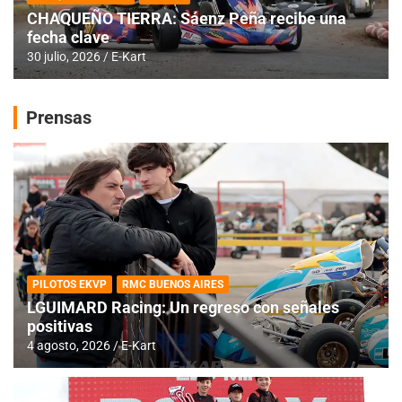
CHAQUEÑO TIERRA: Sáenz Peña recibe una
fecha clave
30 julio, 2026
E-Kart
Prensas
PILOTOS EKVP
RMC BUENOS AIRES
LGUIMARD Racing: Un regreso con señales
positivas
4 agosto, 2026
E-Kart