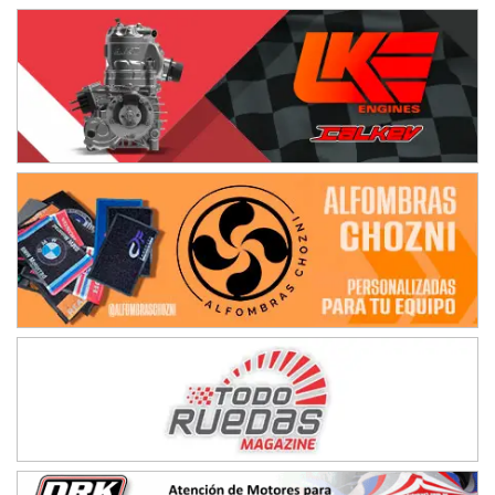
NORESTE SANTAFESINO - F6
Ciudad de Avellaneda (Asfalto)
Avellaneda (Santa Fe)
SUR SANTAFESINO - F4
José Samuel Sánchez (Tierra)
Rufino (Santa Fe)
TUCUMANO - F5
Juan Navarro (Asfalto)
El Timbó (Tucumán)