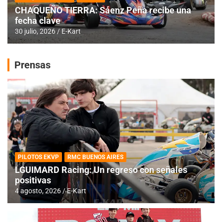
CHAQUEÑO TIERRA: Sáenz Peña recibe una
fecha clave
30 julio, 2026
E-Kart
Prensas
PILOTOS EKVP
RMC BUENOS AIRES
LGUIMARD Racing: Un regreso con señales
positivas
4 agosto, 2026
E-Kart