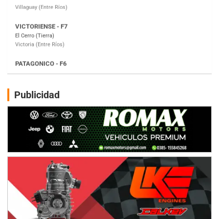
PATAGONICO - F6
Moto Club Reginense (Tierra)
Gral. E. Godoy (Río Negro)
CSK - F7
Juventud Unida (Tierra)
Humboldt (Santa Fe)
NORESTE SANTAFESINO - F6
Publicidad
Ciudad de Avellaneda (Asfalto)
Avellaneda (Santa Fe)
SUR SANTAFESINO - F4
José Samuel Sánchez (Tierra)
Rufino (Santa Fe)
TUCUMANO - F5
Juan Navarro (Asfalto)
El Timbó (Tucumán)
COBERTURA ESPECIAL DE E-KART.COM.AR
08/09-AGO