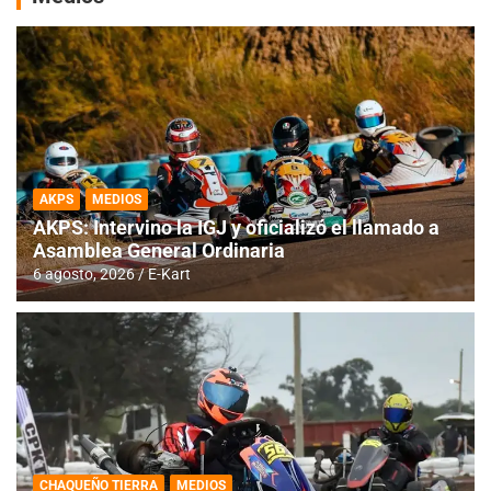
AKPS
MEDIOS
AKPS: Intervino la IGJ y oficializó el llamado a
Asamblea General Ordinaria
6 agosto, 2026
E-Kart
CHAQUEÑO TIERRA
MEDIOS