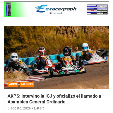
AKPS
MEDIOS
AKPS: Intervino la IGJ y oficializó el llamado a
Asamblea General Ordinaria
6 agosto, 2026
E-Kart