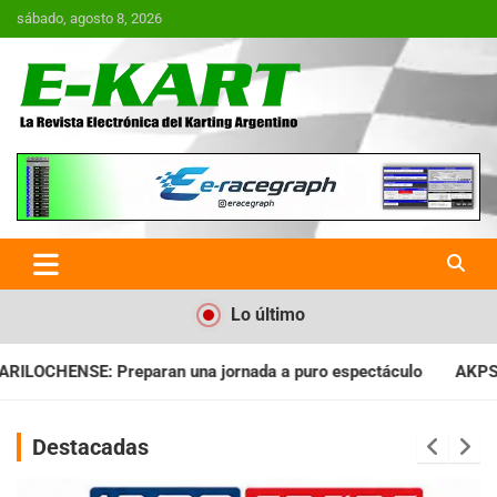
Saltar
sábado, agosto 8, 2026
al
contenido
E-Kart.com.ar | La Revista
Electrónica del Karting en
Argentina
Lo último
ada a puro espectáculo
AKPS: Intervino la IGJ y oficializó el
Destacadas