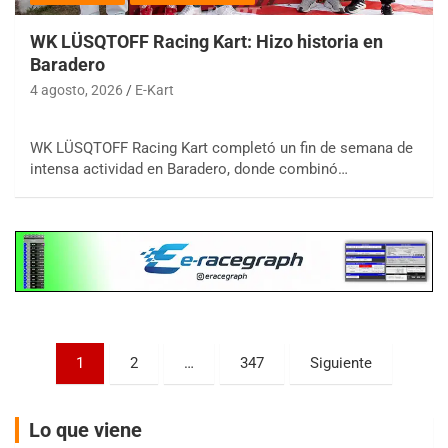
WK LÜSQTOFF Racing Kart: Hizo historia en
Baradero
4 agosto, 2026
E-Kart
COBERTURA ESPECIAL DE E-KART.COM.AR
08/09-AGO
WK LÜSQTOFF Racing Kart completó un fin de semana de
intensa actividad en Baradero, donde combinó…
IAME SERIES ARGENTINA 6
Ramiro Tot (Asfalto)
Baradero (Buenos Aires)
KDO - F6
Ciudad de Trenque Lauquen (Asfalto)
Trenque Lauquen (Buenos Aires)
ENTRERRIANO - F6 (POSTERGADA)
Paginación
Parque de la Velocidad (Asfalto)
1
2
…
347
Siguiente
Villaguay (Entre Ríos)
de
VICTORIENSE - F7
entradas
Lo que viene
El Cerro (Tierra)
Victoria (Entre Ríos)