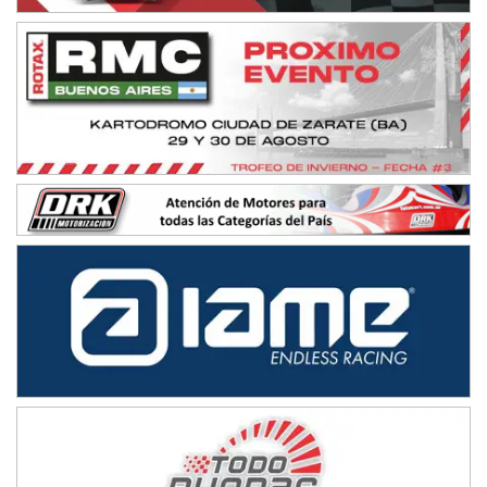
IAME SERIES ARGENTINA 6
Ramiro Tot (Asfalto)
Baradero (Buenos Aires)
KDO - F6
Ciudad de Trenque Lauquen (Asfalto)
Trenque Lauquen (Buenos Aires)
ENTRERRIANO - F6 (POSTERGADA)
Parque de la Velocidad (Asfalto)
Villaguay (Entre Ríos)
VICTORIENSE - F7
El Cerro (Tierra)
Victoria (Entre Ríos)
PATAGONICO - F6
Moto Club Reginense (Tierra)
Gral. E. Godoy (Río Negro)
CSK - F7
Juventud Unida (Tierra)
Humboldt (Santa Fe)