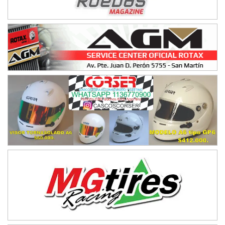
NORESTE SANTAFESINO - F6
Ciudad de Avellaneda (Asfalto)
Avellaneda (Santa Fe)
SUR SANTAFESINO - F4
José Samuel Sánchez (Tierra)
Rufino (Santa Fe)
TUCUMANO - F5
Juan Navarro (Asfalto)
El Timbó (Tucumán)