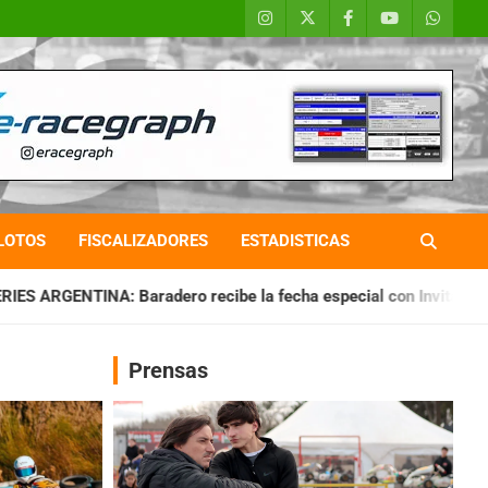
LOTOS
FISCALIZADORES
ESTADISTICAS
o recibe la fecha especial con Invitados
CHAQUEÑO TIERRA
Prensas