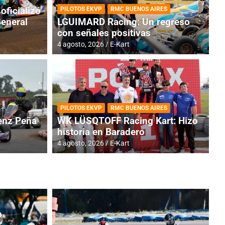
oficializó
PILOTOS EKVP
RMC BUENOS AIRES
General
LGUIMARD Racing: Un regreso
con señales positivas
4 agosto, 2026
E-Kart
RMC BUENOS AIRES
BR
ES: Cerró una jornada
I
PILOTOS EKVP
RMC BUENOS AIRES
adero
f
nz Peña
WK LÜSQTOFF Racing Kart: Hizo
historia en Baradero
6 a
4 agosto, 2026
E-Kart