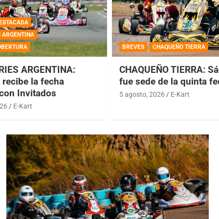
ESTACADA
S ARGENTINA
OBERTURA
BREVES
CHAQUEÑO TIERRA
RIES ARGENTINA:
CHAQUEÑO TIERRA: Sá
recibe la fecha
fue sede de la quinta f
 con Invitados
5 agosto, 2026
E-Kart
026
E-Kart