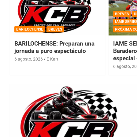
BREVES
D
IAME SERIE
BARILOCHENSE
BREVES
PRÓXIMA C
BARILOCHENSE: Preparan una
IAME SE
jornada a puro espectáculo
Baradero 
especial
6 agosto, 2026
E-Kart
6 agosto, 2