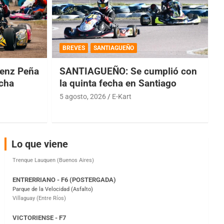
COBERTURA ESPECIAL DE E-KART.COM.AR
08/09-AGO
BREVES
SANTIAGUEÑO
IAME SERIES ARGENTINA 6
enz Peña
SANTIAGUEÑO: Se cumplió con
Ramiro Tot (Asfalto)
Baradero (Buenos Aires)
echa
la quinta fecha en Santiago
5 agosto, 2026
E-Kart
KDO - F6
Ciudad de Trenque Lauquen (Asfalto)
Trenque Lauquen (Buenos Aires)
ENTRERRIANO - F6 (POSTERGADA)
Lo que viene
Parque de la Velocidad (Asfalto)
Villaguay (Entre Ríos)
VICTORIENSE - F7
El Cerro (Tierra)
Victoria (Entre Ríos)
PATAGONICO - F6
Moto Club Reginense (Tierra)