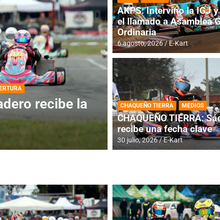
AKPS: Intervino la IGJ y 
el llamado a Asamblea 
Ordinaria
6 agosto, 2026
E-Kart
DESTACADA
INFORME CENTRAL
ios para la
RMC BUENOS AIR
CHAQUEÑO TIERRA
MEDIOS
histórica en Bar
CHAQUEÑO TIERRA: Sáe
recibe una fecha clave
4 agosto, 2026
E-Kart
30 julio, 2026
E-Kart