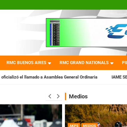
RMC BUENOS AIRES
RMC GRAND NATIONALS
PI
 Asamblea General Ordinaria
IAME SERIES ARGENTINA: Barader
Medios
AKPS
MEDIOS