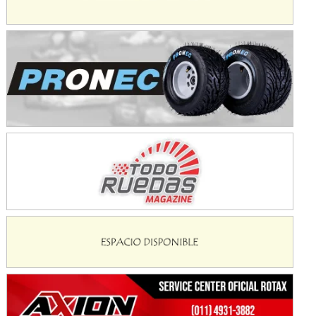
KDO - F6
Ciudad de Trenque Lauquen (Asfalto)
Trenque Lauquen (Buenos Aires)
ENTRERRIANO - F6 (POSTERGADA)
Parque de la Velocidad (Asfalto)
Villaguay (Entre Ríos)
VICTORIENSE - F7
El Cerro (Tierra)
Victoria (Entre Ríos)
PATAGONICO - F6
Moto Club Reginense (Tierra)
Gral. E. Godoy (Río Negro)
CSK - F7
Juventud Unida (Tierra)
Humboldt (Santa Fe)
NORESTE SANTAFESINO - F6
Ciudad de Avellaneda (Asfalto)