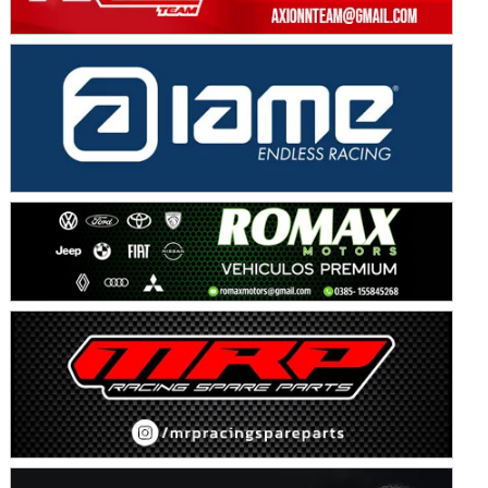
Avellaneda (Santa Fe)
SUR SANTAFESINO - F4
José Samuel Sánchez (Tierra)
Rufino (Santa Fe)
TUCUMANO - F5
Juan Navarro (Asfalto)
El Timbó (Tucumán)