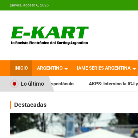
Saltar
jueves, agosto 6, 2026
al
contenido
E-Kart.com.ar | La
Revista Electrónica del
INICIO
ARGENTINO
IAME SERIES ARGENTINA
Karting en Argentina
Lo último
espectáculo
AKPS: Intervino la IGJ y oficializó el llamado a
Destacadas