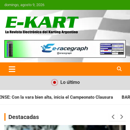
Saltar
domingo, agosto 9, 2026
al
contenido
E-Kart.com.ar | La Revista
Electrónica del Karting en
Argentina
Lo último
ia el Campeonato Clausura
BARILOCHENSE: Preparan una jorna
Destacadas