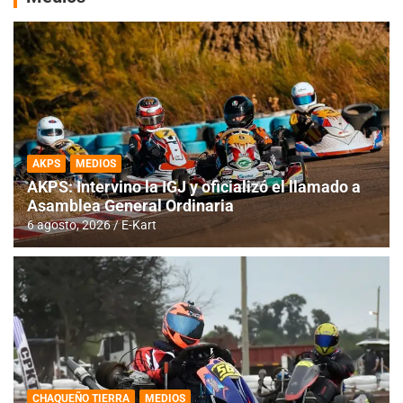
AKPS
MEDIOS
AKPS: Intervino la IGJ y oficializó el llamado a
Asamblea General Ordinaria
6 agosto, 2026
E-Kart
CHAQUEÑO TIERRA
MEDIOS