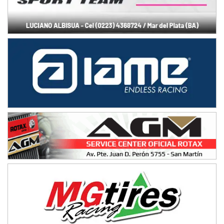
Juventud Unida (Tierra)
Humboldt (Santa Fe)
NORESTE SANTAFESINO - F6
Ciudad de Avellaneda (Asfalto)
Avellaneda (Santa Fe)
SUR SANTAFESINO - F4
José Samuel Sánchez (Tierra)
Rufino (Santa Fe)
TUCUMANO - F5
Juan Navarro (Asfalto)
El Timbó (Tucumán)