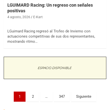
LGUIMARD Racing: Un regreso con señales
positivas
4 agosto, 2026
E-Kart
LGuimard Racing regresó al Trofeo de Invierno con
actuaciones competitivas de sus dos representantes,
COBERTURA ESPECIAL DE E-KART.COM.AR
mostrando ritmo…
08/09-AGO
IAME SERIES ARGENTINA 6
Ramiro Tot (Asfalto)
Baradero (Buenos Aires)
KDO - F6
Ciudad de Trenque Lauquen (Asfalto)
Trenque Lauquen (Buenos Aires)
ENTRERRIANO - F6 (POSTERGADA)
Parque de la Velocidad (Asfalto)
Paginación
1
2
…
347
Siguiente
Villaguay (Entre Ríos)
de
VICTORIENSE - F7