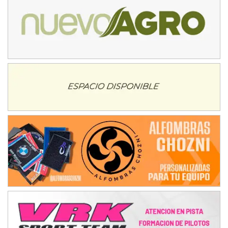
08/09-AGO
IAME SERIES ARGENTINA 6
Ramiro Tot (Asfalto)
Baradero (Buenos Aires)
KDO - F6
Ciudad de Trenque Lauquen (Asfalto)
Trenque Lauquen (Buenos Aires)
ENTRERRIANO - F6 (POSTERGADA)
Parque de la Velocidad (Asfalto)
Villaguay (Entre Ríos)
VICTORIENSE - F7
El Cerro (Tierra)
Victoria (Entre Ríos)
PATAGONICO - F6
Moto Club Reginense (Tierra)
Gral. E. Godoy (Río Negro)
CSK - F7