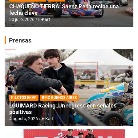
CHAQUEÑO TIERRA: Sáenz Peña recibe una
fecha clave
30 julio, 2026
E-Kart
Prensas
PILOTOS EKVP
RMC BUENOS AIRES
LGUIMARD Racing: Un regreso con señales
positivas
4 agosto, 2026
E-Kart