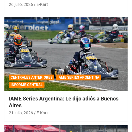
26 julio, 2026
E-Kart
CENTRALES ANTERIORES
IAME SERIES ARGENTINA
INFORME CENTRAL
IAME Series Argentina: Le dijo adiós a Buenos
Aires
21 julio, 2026
E-Kart