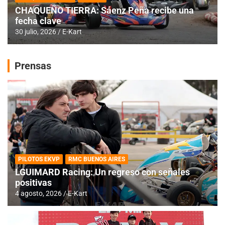
CHAQUEÑO TIERRA: Sáenz Peña recibe una
fecha clave
30 julio, 2026
E-Kart
Prensas
PILOTOS EKVP
RMC BUENOS AIRES
LGUIMARD Racing: Un regreso con señales
positivas
4 agosto, 2026
E-Kart