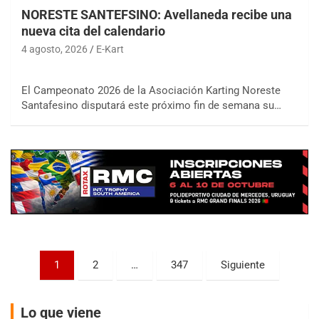
NORESTE SANTEFSINO: Avellaneda recibe una
nueva cita del calendario
4 agosto, 2026
E-Kart
COBERTURA ON-LINE DE E-KART.COM.AR
El Campeonato 2026 de la Asociación Karting Noreste
15/16/17-AGO
Santafesino disputará este próximo fin de semana su…
APAK - F6
Ciudad de Zárate (Asfalto)
Zárate (Buenos Aires)
PROKART METROPOLITANO - F1
Rubén Luis Di Palma (Asfalto)
Ciudad Evita (Buenos Aires)
Paginación
AKPS - F6
1
2
…
347
Siguiente
Kartódromo AKPS (Asfalto)
de
Comodoro Rivadavia (Chubut)
entradas
Lo que viene
CORDOBES ASFALTO - F7