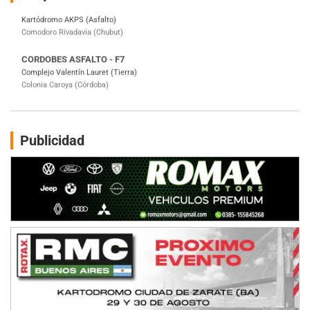
Complejo Valentín Lauret (Tierra)
Colonia Caroya (Córdoba)
ENTRERRIANO - F6
Parque de la Velocidad (Asfalto)
Villaguay (Entre Ríos)
SUR ENTRERRIANO - F6
Hugo "Gato" Molini (Tierra)
Nogoyá (Entre Ríos)
Publicidad
RIOJANO - F6
Ciudad de La Rioja (Asfalto)
La Rioja (La Rioja)
PROKART NEUQUINO - F6
Autódromo de Neuquén (Asfalto)
Centenario (Neuquén)
CENTRO BONAERENSE - F6
Emilio Parisi (Tierra)
25 de Mayo (Buenos Aires)
COBERTURA ON-LINE DE E-KART.COM.AR