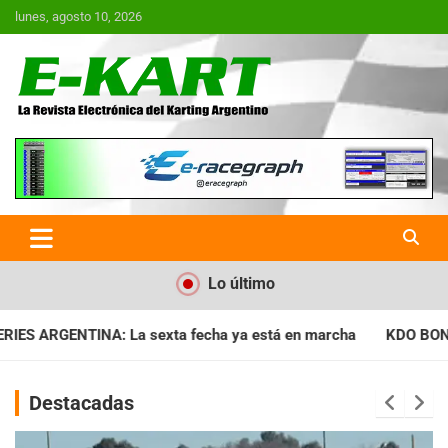
Saltar
lunes, agosto 10, 2026
al
contenido
E-Kart.com.ar | La Revista
Electrónica del Karting en
Argentina
Lo último
ha ya está en marcha
KDO BONAERENSE: Con la vara bien alta,
Destacadas