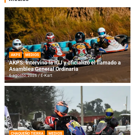
AKPS
MEDIOS
AKPS: Intervino la IGJ y oficializó el llamado a
Asamblea General Ordinaria
6 agosto, 2026
E-Kart
CHAQUEÑO TIERRA
MEDIOS