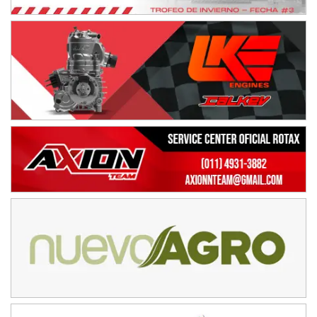
15/16/17-AGO
APAK - F6
Ciudad de Zárate (Asfalto)
Zárate (Buenos Aires)
PROKART METROPOLITANO - F1
Rubén Luis Di Palma (Asfalto)
Ciudad Evita (Buenos Aires)
AKPS - F6
Kartódromo AKPS (Asfalto)
Comodoro Rivadavia (Chubut)
CORDOBES ASFALTO - F7
Complejo Valentín Lauret (Tierra)
Colonia Caroya (Córdoba)
ENTRERRIANO - F6
Parque de la Velocidad (Asfalto)
Villaguay (Entre Ríos)