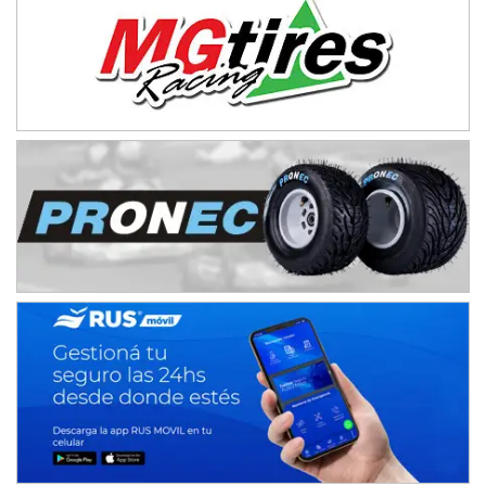
SUR ENTRERRIANO - F6
Hugo "Gato" Molini (Tierra)
Nogoyá (Entre Ríos)
RIOJANO - F6
Ciudad de La Rioja (Asfalto)
La Rioja (La Rioja)
PROKART NEUQUINO - F6
Autódromo de Neuquén (Asfalto)
Centenario (Neuquén)
CENTRO BONAERENSE - F6
Emilio Parisi (Tierra)
25 de Mayo (Buenos Aires)