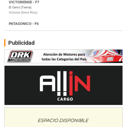
Moto Club Reginense (Tierra)
Gral. E. Godoy (Río Negro)
CSK - F7
Juventud Unida (Tierra)
Humboldt (Santa Fe)
NORESTE SANTAFESINO - F6
Publicidad
Ciudad de Avellaneda (Asfalto)
Avellaneda (Santa Fe)
SUR SANTAFESINO - F4
José Samuel Sánchez (Tierra)
Rufino (Santa Fe)
TUCUMANO - F5
Juan Navarro (Asfalto)
El Timbó (Tucumán)
COBERTURA ESPECIAL DE E-KART.COM.AR
08/09-AGO
IAME SERIES ARGENTINA 6
Ramiro Tot (Asfalto)