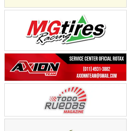
Baradero (Buenos Aires)
KDO - F6
Ciudad de Trenque Lauquen (Asfalto)
Trenque Lauquen (Buenos Aires)
ENTRERRIANO - F6 (POSTERGADA)
Parque de la Velocidad (Asfalto)
Villaguay (Entre Ríos)
VICTORIENSE - F7
El Cerro (Tierra)
Victoria (Entre Ríos)
PATAGONICO - F6
Moto Club Reginense (Tierra)
Gral. E. Godoy (Río Negro)
CSK - F7
Juventud Unida (Tierra)
Humboldt (Santa Fe)
NORESTE SANTAFESINO - F6