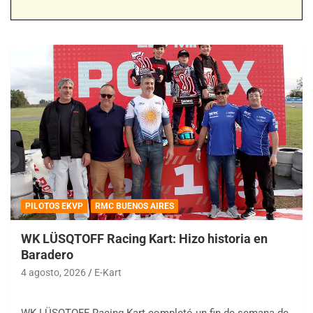
PILOTOS EKVP
RMC BUENOS AIRES
WK LÜSQTOFF Racing Kart: Hizo historia en
Baradero
4 agosto, 2026
E-Kart
WK LÜSQTOFF Racing Kart completó un fin de semana de