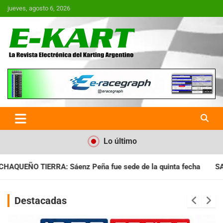
Saltar
jueves, agosto 6, 2026
al
contenido
E-Kart.com.ar | La Revista
Electrónica del Karting en
Argentina
Lo último
e sede de la quinta fecha
SANTIAGUEÑO: Se cumplió con la q
Destacadas