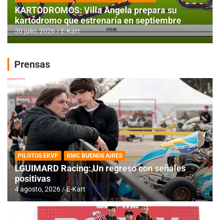
KARTODROMOS: Villa Angela prepara su
kartódromo que estrenaría en septiembre
30 julio, 2026
E-Kart
Prensas
PILOTOS EKVP
RMC BUENOS AIRES
LGUIMARD Racing: Un regreso con señales
positivas
4 agosto, 2026
E-Kart