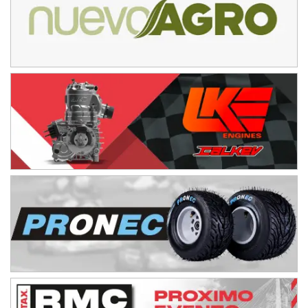
Ciudad de Avellaneda (Asfalto)
Avellaneda (Santa Fe)
SUR SANTAFESINO - F4
José Samuel Sánchez (Tierra)
Rufino (Santa Fe)
TUCUMANO - F5
Juan Navarro (Asfalto)
El Timbó (Tucumán)