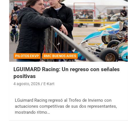
PILOTOS EKVP
RMC BUENOS AIRES
LGUIMARD Racing: Un regreso con señales
positivas
4 agosto, 2026
E-Kart
LGuimard Racing regresó al Trofeo de Invierno con
actuaciones competitivas de sus dos representantes,
mostrando ritmo…