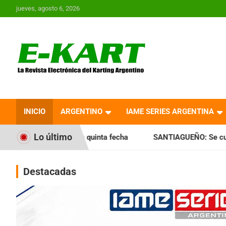
Saltar
jueves, agosto 6, 2026
al
contenido
E-Kart.com.ar | La
Revista Electrónica del
INICIO
ARGENTINO
IAME SERIES ARGENTINA
Karting en Argentina
Lo último
la quinta fecha
SANTIAGUEÑO: Se cumplió con la quinta fe
Destacadas