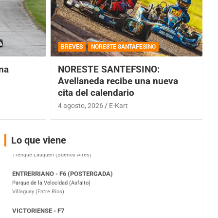
COBERTURA ESPECIAL DE E-KART.COM.AR
08/09-AGO
BREVES
NORESTE SANTAFESINO
IAME SERIES ARGENTINA 6
una
NORESTE SANTEFSINO:
Ramiro Tot (Asfalto)
Avellaneda recibe una nueva
Baradero (Buenos Aires)
cita del calendario
KDO - F6
4 agosto, 2026
E-Kart
Ciudad de Trenque Lauquen (Asfalto)
Trenque Lauquen (Buenos Aires)
ENTRERRIANO - F6 (POSTERGADA)
Lo que viene
Parque de la Velocidad (Asfalto)
Villaguay (Entre Ríos)
VICTORIENSE - F7
El Cerro (Tierra)
Victoria (Entre Ríos)
PATAGONICO - F6
Moto Club Reginense (Tierra)