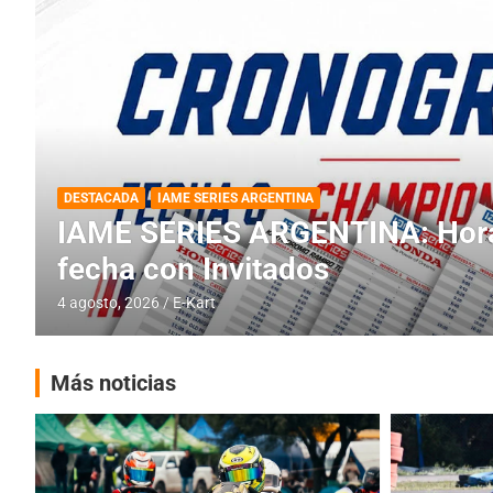
DESTACADA
INFORME CENTRAL
RMC BUENOS AIRES
RMC BUENOS AIRES: Cerró una
histórica en Baradero
4 agosto, 2026
E-Kart
Más noticias