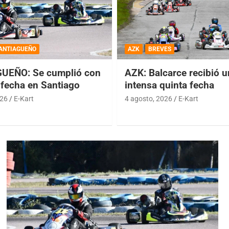
ANTIAGUEÑO
AZK
BREVES
UEÑO: Se cumplió con
AZK: Balcarce recibió 
 fecha en Santiago
intensa quinta fecha
026
E-Kart
4 agosto, 2026
E-Kart