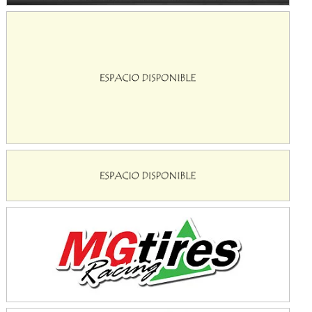
Baradero (Buenos Aires)
KDO - F6
Ciudad de Trenque Lauquen (Asfalto)
Trenque Lauquen (Buenos Aires)
ENTRERRIANO - F6 (POSTERGADA)
Parque de la Velocidad (Asfalto)
Villaguay (Entre Ríos)
VICTORIENSE - F7
El Cerro (Tierra)
Victoria (Entre Ríos)
PATAGONICO - F6
Moto Club Reginense (Tierra)
Gral. E. Godoy (Río Negro)
CSK - F7
Juventud Unida (Tierra)
Humboldt (Santa Fe)
NORESTE SANTAFESINO - F6
Ciudad de Avellaneda (Asfalto)