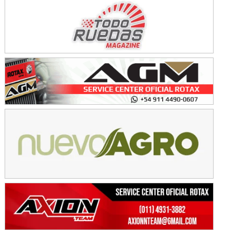
Avellaneda (Santa Fe)
SUR SANTAFESINO - F4
José Samuel Sánchez (Tierra)
Rufino (Santa Fe)
TUCUMANO - F5
Juan Navarro (Asfalto)
El Timbó (Tucumán)