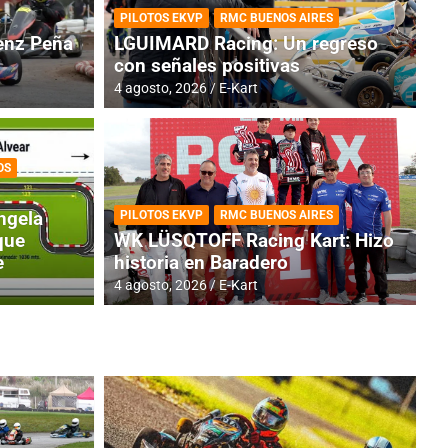
PILOTOS EKVP
RMC BUENOS AIRES
nz Peña
LGUIMARD Racing: Un regreso
con señales positivas
4 agosto, 2026
E-Kart
OS
TINA
DE
GENTINA: Horarios para la
R
ngela
PILOTOS EKVP
RMC BUENOS AIRES
dos
h
que
WK LÜSQTOFF Racing Kart: Hizo
e
historia en Baradero
4 a
4 agosto, 2026
E-Kart