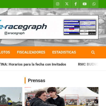
LOTOS
FISCALIZADORES
ESTADISTICAS
fecha con Invitados
RMC BUENOS AIRES: Cerró una jornada 
Prensas