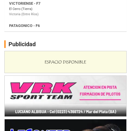
Moto Club Reginense (Tierra)
Gral. E. Godoy (Río Negro)
CSK - F7
Juventud Unida (Tierra)
Humboldt (Santa Fe)
NORESTE SANTAFESINO - F6
Publicidad
Ciudad de Avellaneda (Asfalto)
Avellaneda (Santa Fe)
SUR SANTAFESINO - F4
José Samuel Sánchez (Tierra)
Rufino (Santa Fe)
TUCUMANO - F5
Juan Navarro (Asfalto)
El Timbó (Tucumán)
COBERTURA ESPECIAL DE E-KART.COM.AR
08/09-AGO
IAME SERIES ARGENTINA 6
Ramiro Tot (Asfalto)