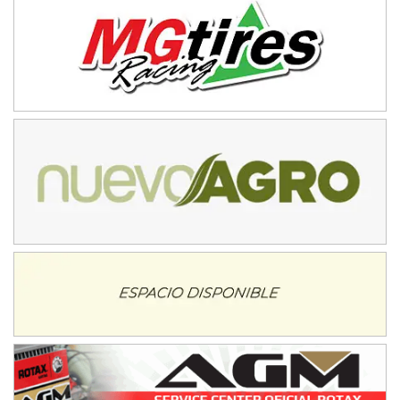
Ciudad de Avellaneda (Asfalto)
Avellaneda (Santa Fe)
SUR SANTAFESINO - F4
José Samuel Sánchez (Tierra)
Rufino (Santa Fe)
TUCUMANO - F5
Juan Navarro (Asfalto)
El Timbó (Tucumán)