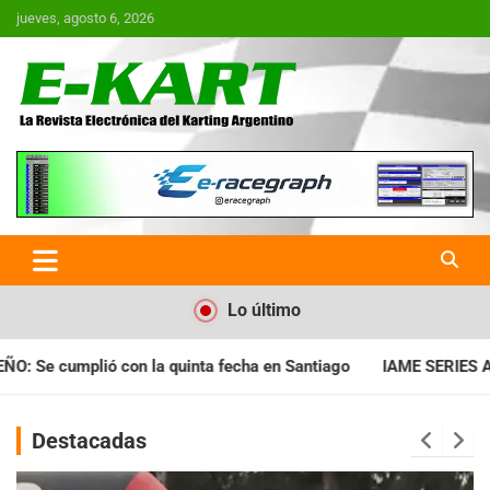
Saltar
jueves, agosto 6, 2026
al
contenido
E-Kart.com.ar | La Revista
Electrónica del Karting en
Argentina
Lo último
cha en Santiago
IAME SERIES ARGENTINA: Horarios para la fec
Destacadas