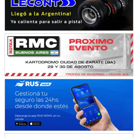
Baradero (Buenos Aires)
KDO - F6
Ciudad de Trenque Lauquen (Asfalto)
Trenque Lauquen (Buenos Aires)
ENTRERRIANO - F6 (POSTERGADA)
Parque de la Velocidad (Asfalto)
Villaguay (Entre Ríos)
VICTORIENSE - F7
El Cerro (Tierra)
Victoria (Entre Ríos)
PATAGONICO - F6
Moto Club Reginense (Tierra)
Gral. E. Godoy (Río Negro)
CSK - F7
Juventud Unida (Tierra)
Humboldt (Santa Fe)
NORESTE SANTAFESINO - F6