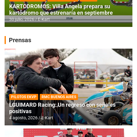
KARTODROMOS: Villa Angela prepara su
kartódromo que estrenaría en septiembre
30 julio, 2026
E-Kart
Prensas
PILOTOS EKVP
RMC BUENOS AIRES
LGUIMARD Racing: Un regreso con señales
positivas
4 agosto, 2026
E-Kart