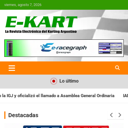
Saltar
viernes, agosto 7, 2026
al
contenido
E-Kart.com.ar | La Revista
Electrónica del Karting en
Argentina
Lo último
a Asamblea General Ordinaria
IAME SERIES ARGENTINA: Baradero 
Destacadas