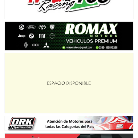
IAME SERIES ARGENTINA 6
Ramiro Tot (Asfalto)
Baradero (Buenos Aires)
KDO - F6
Ciudad de Trenque Lauquen (Asfalto)
Trenque Lauquen (Buenos Aires)
ENTRERRIANO - F6 (POSTERGADA)
Parque de la Velocidad (Asfalto)
Villaguay (Entre Ríos)
VICTORIENSE - F7
El Cerro (Tierra)
Victoria (Entre Ríos)
PATAGONICO - F6
Moto Club Reginense (Tierra)
Gral. E. Godoy (Río Negro)
CSK - F7
Juventud Unida (Tierra)
Humboldt (Santa Fe)