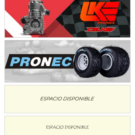
NORESTE SANTAFESINO - F6
Ciudad de Avellaneda (Asfalto)
Avellaneda (Santa Fe)
SUR SANTAFESINO - F4
José Samuel Sánchez (Tierra)
Rufino (Santa Fe)
TUCUMANO - F5
Juan Navarro (Asfalto)
El Timbó (Tucumán)