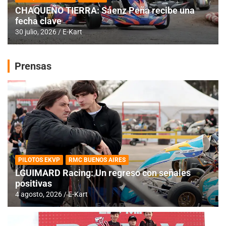
CHAQUEÑO TIERRA: Sáenz Peña recibe una
fecha clave
30 julio, 2026
E-Kart
Prensas
PILOTOS EKVP
RMC BUENOS AIRES
LGUIMARD Racing: Un regreso con señales
positivas
4 agosto, 2026
E-Kart