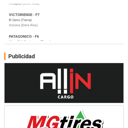
PATAGONICO - F6
Moto Club Reginense (Tierra)
Gral. E. Godoy (Río Negro)
CSK - F7
Juventud Unida (Tierra)
Humboldt (Santa Fe)
NORESTE SANTAFESINO - F6
Publicidad
Ciudad de Avellaneda (Asfalto)
Avellaneda (Santa Fe)
SUR SANTAFESINO - F4
José Samuel Sánchez (Tierra)
Rufino (Santa Fe)
TUCUMANO - F5
Juan Navarro (Asfalto)
El Timbó (Tucumán)
COBERTURA ESPECIAL DE E-KART.COM.AR
08/09-AGO