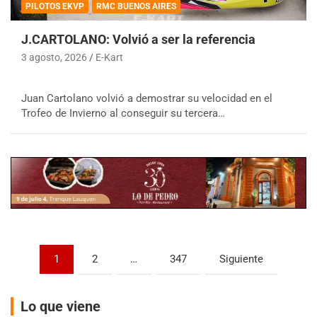
PILOTOS EKVP
RMC BUENOS AIRES
J.CARTOLANO: Volvió a ser la referencia
3 agosto, 2026
E-Kart
COBERTURA ESPECIAL DE E-KART.COM.AR
Juan Cartolano volvió a demostrar su velocidad en el
08/09-AGO
Trofeo de Invierno al conseguir su tercera…
IAME SERIES ARGENTINA 6
Ramiro Tot (Asfalto)
Baradero (Buenos Aires)
KDO - F6
Ciudad de Trenque Lauquen (Asfalto)
Trenque Lauquen (Buenos Aires)
ENTRERRIANO - F6 (POSTERGADA)
Parque de la Velocidad (Asfalto)
Paginación
1
2
…
347
Siguiente
Villaguay (Entre Ríos)
de
VICTORIENSE - F7
entradas
El Cerro (Tierra)
Lo que viene
Victoria (Entre Ríos)