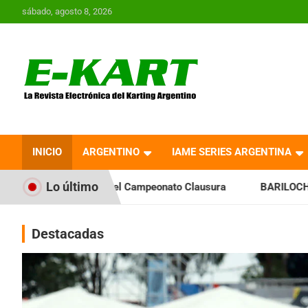
Saltar
sábado, agosto 8, 2026
al
contenido
E-Kart.com.ar | La
Revista Electrónica del
INICIO
ARGENTINO
IAME SERIES ARGENTINA
Karting en Argentina
Lo último
ia el Campeonato Clausura
BARILOCHENSE: Preparan una jor
Destacadas