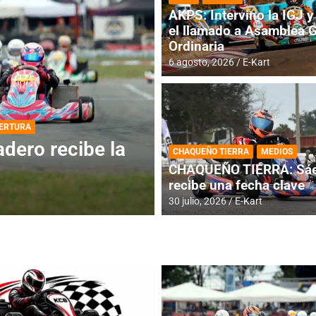
AKPS: Intervino la IGJ y 
el llamado a Asamblea 
Ordinaria
6 agosto, 2026
E-Kart
DESTACADA
INFORME CENTRAL
ios para la
RMC BUENOS AIR
CHAQUEÑO TIERRA
MEDIOS
histórica en Bar
CHAQUEÑO TIERRA: Sáe
recibe una fecha clave
4 agosto, 2026
E-Kart
30 julio, 2026
E-Kart