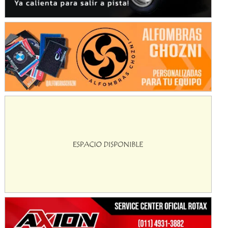
KDO - F6
Ciudad de Trenque Lauquen (Asfalto)
Trenque Lauquen (Buenos Aires)
ENTRERRIANO - F6 (POSTERGADA)
Parque de la Velocidad (Asfalto)
Villaguay (Entre Ríos)
VICTORIENSE - F7
El Cerro (Tierra)
Victoria (Entre Ríos)
PATAGONICO - F6
Moto Club Reginense (Tierra)
Gral. E. Godoy (Río Negro)
CSK - F7
Juventud Unida (Tierra)
Humboldt (Santa Fe)
NORESTE SANTAFESINO - F6
Ciudad de Avellaneda (Asfalto)