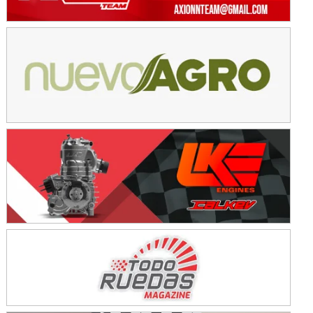
Avellaneda (Santa Fe)
SUR SANTAFESINO - F4
José Samuel Sánchez (Tierra)
Rufino (Santa Fe)
TUCUMANO - F5
Juan Navarro (Asfalto)
El Timbó (Tucumán)