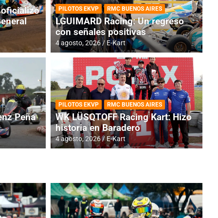
oficializó
PILOTOS EKVP
RMC BUENOS AIRES
General
LGUIMARD Racing: Un regreso
con señales positivas
4 agosto, 2026
E-Kart
RMC BUENOS AIRES
BR
ES: Cerró una jornada
I
PILOTOS EKVP
RMC BUENOS AIRES
adero
f
nz Peña
WK LÜSQTOFF Racing Kart: Hizo
historia en Baradero
6 a
4 agosto, 2026
E-Kart