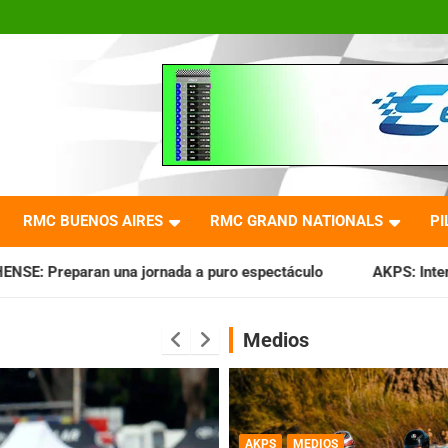
RMC BUENOS AIRES
RMC GRAND NATIONALS
PI
nada a puro espectáculo
AKPS: Intervino la IGJ y oficializ
Medios
AKPS
MEDIOS