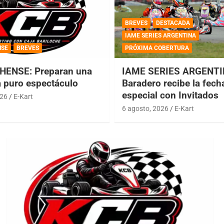
BREVES
DESTACADA
IAME SERIES ARGENTINA
NSE
BREVES
PRÓXIMA COBERTURA
HENSE: Preparan una
IAME SERIES ARGENTI
a puro espectáculo
Baradero recibe la fech
especial con Invitados
026
E-Kart
6 agosto, 2026
E-Kart