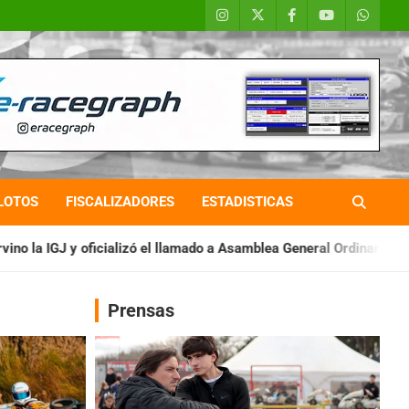
LOTOS
FISCALIZADORES
ESTADISTICAS
ó el llamado a Asamblea General Ordinaria
IAME SERIES ARGEN
Prensas