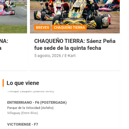
COBERTURA ESPECIAL DE E-KART.COM.AR
08/09-AGO
BREVES
CHAQUEÑO TIERRA
IAME SERIES ARGENTINA 6
NA:
CHAQUEÑO TIERRA: Sáenz Peña
Ramiro Tot (Asfalto)
Baradero (Buenos Aires)
a
fue sede de la quinta fecha
5 agosto, 2026
E-Kart
KDO - F6
Ciudad de Trenque Lauquen (Asfalto)
Trenque Lauquen (Buenos Aires)
ENTRERRIANO - F6 (POSTERGADA)
Lo que viene
Parque de la Velocidad (Asfalto)
Villaguay (Entre Ríos)
VICTORIENSE - F7
El Cerro (Tierra)
Victoria (Entre Ríos)
PATAGONICO - F6
Moto Club Reginense (Tierra)