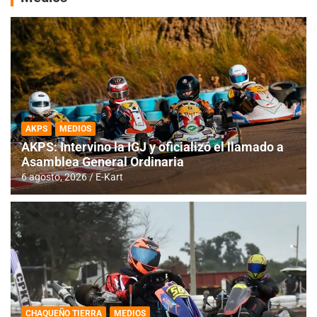
AKPS
MEDIOS
AKPS: Intervino la IGJ y oficializó el llamado a
Asamblea General Ordinaria
6 agosto, 2026
E-Kart
CHAQUEÑO TIERRA
MEDIOS