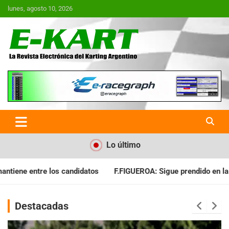
Saltar
lunes, agosto 10, 2026
al
contenido
E-Kart.com.ar | La Revista
Electrónica del Karting en
Argentina
Lo último
F.FIGUEROA: Sigue prendido en la lucha por el título
C.CARMON
Destacadas