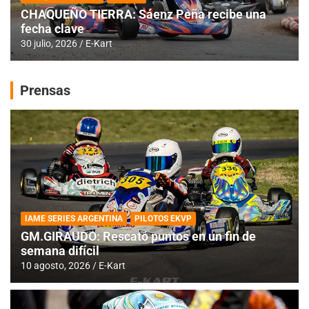
CHAQUEÑO TIERRA: Sáenz Peña recibe una
fecha clave
30 julio, 2026
E-Kart
Prensas
IAME SERIES ARGENTINA
PILOTOS EKVP
GM.GIRAUDO: Rescató puntos en un fin de
semana difícil
10 agosto, 2026
E-Kart