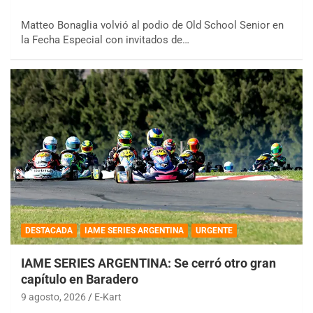
Matteo Bonaglia volvió al podio de Old School Senior en
la Fecha Especial con invitados de…
DESTACADA
IAME SERIES ARGENTINA
URGENTE
IAME SERIES ARGENTINA: Se cerró otro gran
capítulo en Baradero
9 agosto, 2026
E-Kart
COBERTURA ON-LINE DE E-KART.COM.AR