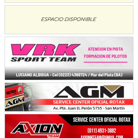
La Rioja (La Rioja)
PROKART NEUQUINO - F6
Autódromo de Neuquén (Asfalto)
Centenario (Neuquén)
CENTRO BONAERENSE - F6
Emilio Parisi (Tierra)
25 de Mayo (Buenos Aires)