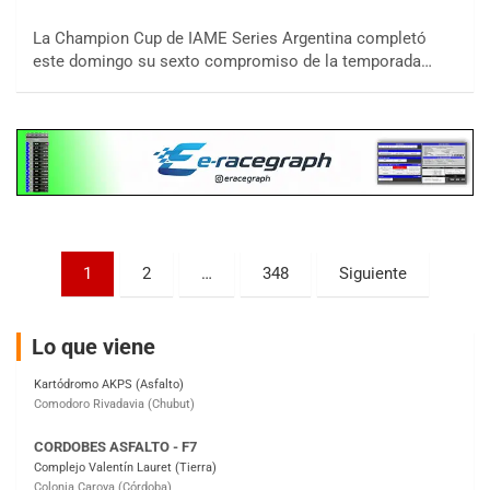
15/16/17-AGO
La Champion Cup de IAME Series Argentina completó
este domingo su sexto compromiso de la temporada…
APAK - F6
Ciudad de Zárate (Asfalto)
Zárate (Buenos Aires)
PROKART METROPOLITANO - F1
Rubén Luis Di Palma (Asfalto)
Ciudad Evita (Buenos Aires)
AKPS - F6
Paginación
1
2
…
348
Siguiente
Kartódromo AKPS (Asfalto)
Comodoro Rivadavia (Chubut)
de
entradas
CORDOBES ASFALTO - F7
Lo que viene
Complejo Valentín Lauret (Tierra)
Colonia Caroya (Córdoba)
ENTRERRIANO - F6
Parque de la Velocidad (Asfalto)
Villaguay (Entre Ríos)