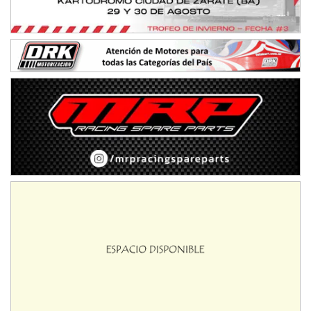
PROKART METROPOLITANO - F1
Rubén Luis Di Palma (Asfalto)
Ciudad Evita (Buenos Aires)
AKPS - F6
Kartódromo AKPS (Asfalto)
Comodoro Rivadavia (Chubut)
CORDOBES ASFALTO - F7
Complejo Valentín Lauret (Tierra)
Colonia Caroya (Córdoba)
ENTRERRIANO - F6
Parque de la Velocidad (Asfalto)
Villaguay (Entre Ríos)
SUR ENTRERRIANO - F6
Hugo "Gato" Molini (Tierra)
Nogoyá (Entre Ríos)
RIOJANO - F6
Ciudad de La Rioja (Asfalto)