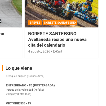
COBERTURA ESPECIAL DE E-KART.COM.AR
08/09-AGO
BREVES
NORESTE SANTAFESINO
IAME SERIES ARGENTINA 6
una
NORESTE SANTEFSINO:
Ramiro Tot (Asfalto)
Baradero (Buenos Aires)
Avellaneda recibe una nueva
cita del calendario
KDO - F6
4 agosto, 2026
E-Kart
Ciudad de Trenque Lauquen (Asfalto)
Trenque Lauquen (Buenos Aires)
ENTRERRIANO - F6 (POSTERGADA)
Lo que viene
Parque de la Velocidad (Asfalto)
Villaguay (Entre Ríos)
VICTORIENSE - F7
El Cerro (Tierra)
Victoria (Entre Ríos)
PATAGONICO - F6
Moto Club Reginense (Tierra)