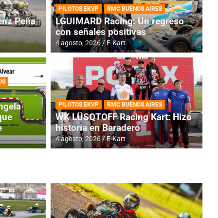
PILOTOS EKVP
RMC BUENOS AIRES
nz Peña
LGUIMARD Racing: Un regreso
con señales positivas
4 agosto, 2026
E-Kart
OS
TINA
DE
GENTINA: Horarios para la
R
ngela
PILOTOS EKVP
RMC BUENOS AIRES
dos
h
que
WK LÜSQTOFF Racing Kart: Hizo
e
historia en Baradero
4 a
4 agosto, 2026
E-Kart