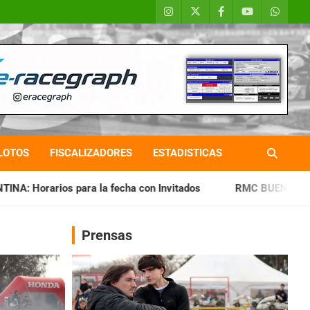
LOTOS
FISCALIZADORES
ESTADISTICAS
fecha con Invitados
RMC BUENOS AIRES: Cerró una jornada 
Prensas