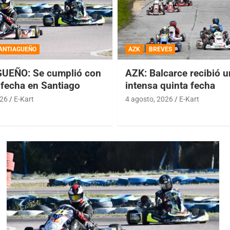
ANTIAGUEÑO
AZK
BREVES
UEÑO: Se cumplió con
AZK: Balcarce recibió 
 fecha en Santiago
intensa quinta fecha
026
E-Kart
4 agosto, 2026
E-Kart