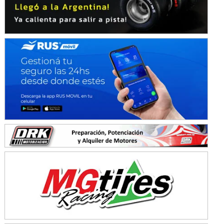
Avellaneda (Santa Fe)
SUR SANTAFESINO - F4
José Samuel Sánchez (Tierra)
Rufino (Santa Fe)
TUCUMANO - F5
Juan Navarro (Asfalto)
El Timbó (Tucumán)