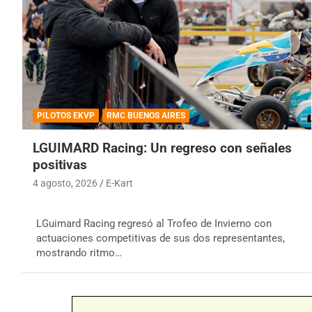
PILOTOS EKVP
RMC BUENOS AIRES
LGUIMARD Racing: Un regreso con señales
positivas
4 agosto, 2026
E-Kart
LGuimard Racing regresó al Trofeo de Invierno con
actuaciones competitivas de sus dos representantes,
mostrando ritmo…