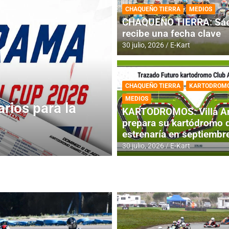
CHAQUEÑO TIERRA
MEDIOS
CHAQUEÑO TIERRA: Sáe
recibe una fecha clave
30 julio, 2026
E-Kart
CHAQUEÑO TIERRA
KARTODROM
DESTACADA
IAME SERIES ARGEN
MEDIOS
 jornada
IAME SERIES AR
KARTODROMOS: Villa A
fecha con Invita
prepara su kartódromo 
estrenaría en septiembr
4 agosto, 2026
E-Kart
30 julio, 2026
E-Kart