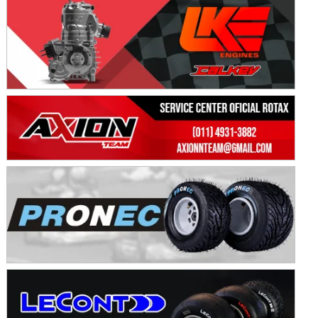
KDO - F6
Ciudad de Trenque Lauquen (Asfalto)
Trenque Lauquen (Buenos Aires)
ENTRERRIANO - F6 (POSTERGADA)
Parque de la Velocidad (Asfalto)
Villaguay (Entre Ríos)
VICTORIENSE - F7
El Cerro (Tierra)
Victoria (Entre Ríos)
PATAGONICO - F6
Moto Club Reginense (Tierra)
Gral. E. Godoy (Río Negro)
CSK - F7
Juventud Unida (Tierra)
Humboldt (Santa Fe)
NORESTE SANTAFESINO - F6
Ciudad de Avellaneda (Asfalto)