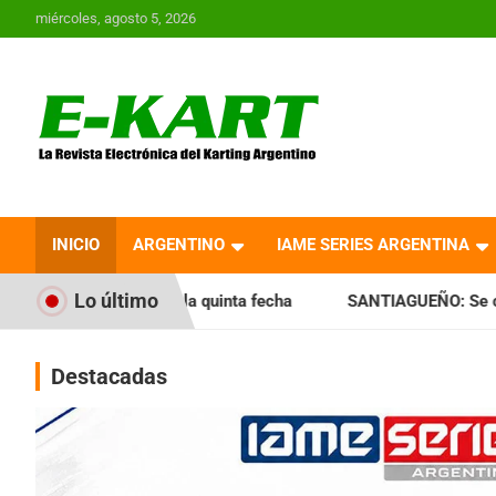
Saltar
miércoles, agosto 5, 2026
al
contenido
E-Kart.com.ar | La
Revista Electrónica del
INICIO
ARGENTINO
IAME SERIES ARGENTINA
Karting en Argentina
Lo último
la quinta fecha
SANTIAGUEÑO: Se cumplió con la quinta fe
Destacadas