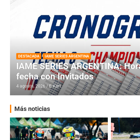
DESTACADA
INFORME CENTRAL
RMC BUENOS AIRES
RMC BUENOS AIRES: Cerró una
histórica en Baradero
4 agosto, 2026
E-Kart
Más noticias