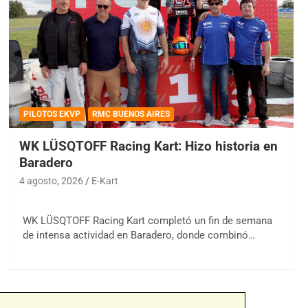
PILOTOS EKVP
RMC BUENOS AIRES
WK LÜSQTOFF Racing Kart: Hizo historia en
Baradero
4 agosto, 2026
E-Kart
WK LÜSQTOFF Racing Kart completó un fin de semana
de intensa actividad en Baradero, donde combinó…