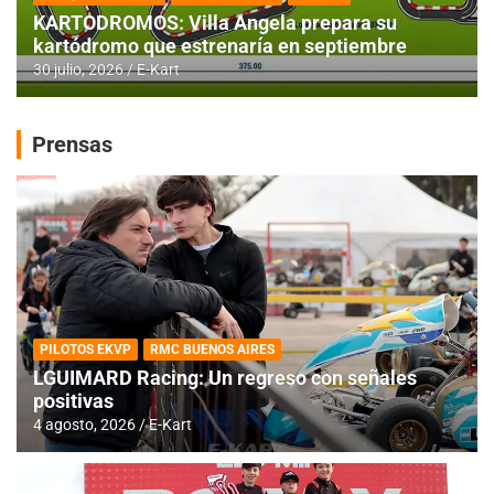
KARTODROMOS: Villa Angela prepara su
kartódromo que estrenaría en septiembre
30 julio, 2026
E-Kart
Prensas
PILOTOS EKVP
RMC BUENOS AIRES
LGUIMARD Racing: Un regreso con señales
positivas
4 agosto, 2026
E-Kart