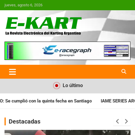
Saltar
jueves, agosto 6, 2026
al
contenido
E-Kart.com.ar | La Revista
Electrónica del Karting en
Argentina
Lo último
a en Santiago
IAME SERIES ARGENTINA: Horarios para la fecha
Destacadas