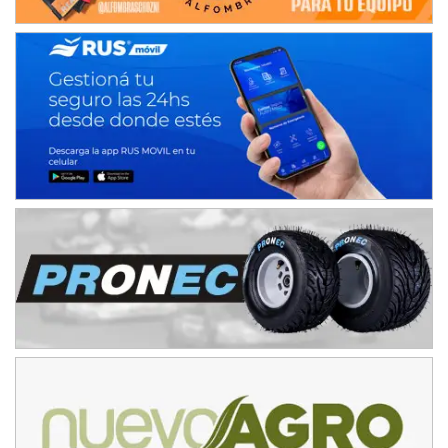
Ciudad de Avellaneda (Asfalto)
Avellaneda (Santa Fe)
SUR SANTAFESINO - F4
José Samuel Sánchez (Tierra)
Rufino (Santa Fe)
TUCUMANO - F5
Juan Navarro (Asfalto)
El Timbó (Tucumán)