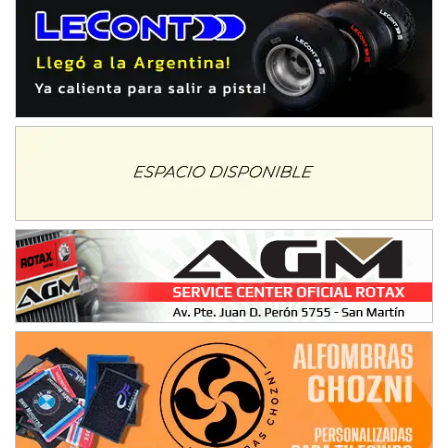
Baradero (Buenos Aires)
KDO - F6
Ciudad de Trenque Lauquen (Asfalto)
Trenque Lauquen (Buenos Aires)
ENTRERRIANO - F6 (POSTERGADA)
Parque de la Velocidad (Asfalto)
Villaguay (Entre Ríos)
VICTORIENSE - F7
El Cerro (Tierra)
Victoria (Entre Ríos)
PATAGONICO - F6
Moto Club Reginense (Tierra)
Gral. E. Godoy (Río Negro)
CSK - F7
Juventud Unida (Tierra)
Humboldt (Santa Fe)
NORESTE SANTAFESINO - F6