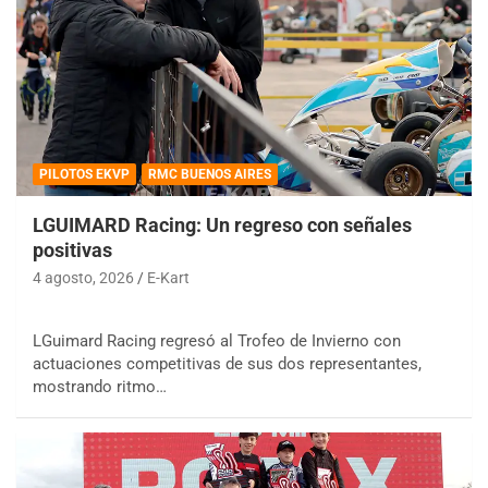
PILOTOS EKVP
RMC BUENOS AIRES
LGUIMARD Racing: Un regreso con señales
positivas
4 agosto, 2026
E-Kart
LGuimard Racing regresó al Trofeo de Invierno con
actuaciones competitivas de sus dos representantes,
mostrando ritmo…