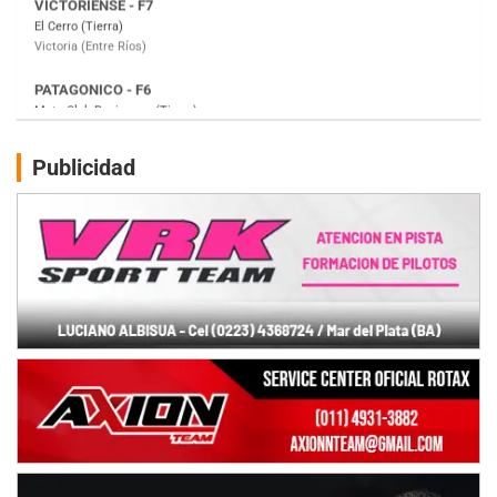
Moto Club Reginense (Tierra)
Gral. E. Godoy (Río Negro)
CSK - F7
Juventud Unida (Tierra)
Humboldt (Santa Fe)
NORESTE SANTAFESINO - F6
Publicidad
Ciudad de Avellaneda (Asfalto)
Avellaneda (Santa Fe)
SUR SANTAFESINO - F4
José Samuel Sánchez (Tierra)
Rufino (Santa Fe)
TUCUMANO - F5
Juan Navarro (Asfalto)
El Timbó (Tucumán)
COBERTURA ESPECIAL DE E-KART.COM.AR
08/09-AGO
IAME SERIES ARGENTINA 6
Ramiro Tot (Asfalto)