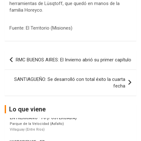
herramientas de Lüsqtoff, que quedó en manos de la
familia Horeyco.
Fuente: El Territorio (Misiones)
COBERTURA ESPECIAL DE E-KART.COM.AR
08/09-AGO
Navegación
IAME SERIES ARGENTINA 6
RMC BUENOS AIRES: El Invierno abrió su primer capítulo
de
Ramiro Tot (Asfalto)
Baradero (Buenos Aires)
entradas
SANTIAGUEÑO: Se desarrolló con total éxito la cuarta
KDO - F6
fecha
Ciudad de Trenque Lauquen (Asfalto)
Trenque Lauquen (Buenos Aires)
ENTRERRIANO - F6 (POSTERGADA)
Lo que viene
Parque de la Velocidad (Asfalto)
Villaguay (Entre Ríos)
VICTORIENSE - F7
El Cerro (Tierra)