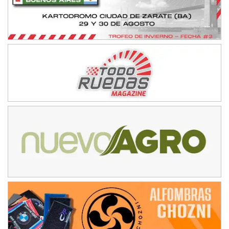
IAME SERIES ARGENTINA 6
Ramiro Tot (Asfalto)
Baradero (Buenos Aires)
KDO - F6
Ciudad de Trenque Lauquen (Asfalto)
Trenque Lauquen (Buenos Aires)
ENTRERRIANO - F6 (POSTERGADA)
Parque de la Velocidad (Asfalto)
Villaguay (Entre Ríos)
VICTORIENSE - F7
El Cerro (Tierra)
Victoria (Entre Ríos)
PATAGONICO - F6
Moto Club Reginense (Tierra)
Gral. E. Godoy (Río Negro)
CSK - F7
Juventud Unida (Tierra)
Humboldt (Santa Fe)