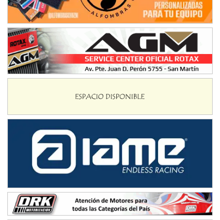
NORESTE SANTAFESINO - F6
Ciudad de Avellaneda (Asfalto)
Avellaneda (Santa Fe)
SUR SANTAFESINO - F4
José Samuel Sánchez (Tierra)
Rufino (Santa Fe)
TUCUMANO - F5
Juan Navarro (Asfalto)
El Timbó (Tucumán)