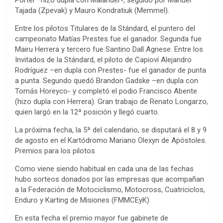
Portel –hizo dupla con Malander-, seguido por Manuel
Tajada (Zpevak) y Mauro Kondratiuk (Memmel).
Entre los pilotos Titulares de la Stándard, el puntero del
campeonato Matías Prestes fue el ganador. Segunda fue
Mairu Herrera y tercero fue Santino Dall Agnese. Entre los
Invitados de la Stándard, el piloto de Capioví Alejandro
Rodríguez –en dupla con Prestes- fue el ganador de punta
a punta. Segundo quedó Brandon Gadske –en dupla con
Tomás Horeyco- y completó el podio Francisco Abente
(hizo dupla con Herrera). Gran trabajo de Renato Longarzo,
quien largó en la 12ª posición y llegó cuarto.
La próxima fecha, la 5ª del calendario, se disputará el 8 y 9
de agosto en el Kartódromo Mariano Olexyn de Apóstoles.
Premios para los pilotos
Como viene siendo habitual en cada una de las fechas
hubo sorteos donados por las empresas que acompañan
a la Federación de Motociclismo, Motocross, Cuatriciclos,
Enduro y Karting de Misiones (FMMCEyK)
En esta fecha el premio mayor fue gabinete de