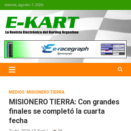
Saltar
viernes, agosto 7, 2026
al
contenido
E-Kart.com.ar | La Revista
Electrónica del Karting en
Argentina
MEDIOS
MISIONERO TIERRA
MISIONERO TIERRA: Con grandes
finales se completó la cuarta
fecha