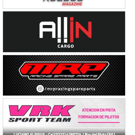
IAME SERIES ARGENTINA 6
Ramiro Tot (Asfalto)
Baradero (Buenos Aires)
KDO - F6
Ciudad de Trenque Lauquen (Asfalto)
Trenque Lauquen (Buenos Aires)
ENTRERRIANO - F6 (POSTERGADA)
Parque de la Velocidad (Asfalto)
Villaguay (Entre Ríos)
VICTORIENSE - F7
El Cerro (Tierra)
Victoria (Entre Ríos)
PATAGONICO - F6
Moto Club Reginense (Tierra)
Gral. E. Godoy (Río Negro)
CSK - F7
Juventud Unida (Tierra)
Humboldt (Santa Fe)