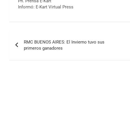
Ph. Prensa E-Kart
Informó: E-Kart Virtual Press
Navegación
RMC BUENOS AIRES: El Invierno tuvo sus
de
primeros ganadores
entradas