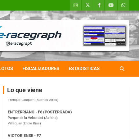
COBERTURA ESPECIAL DE E-KART.COM.AR
08/09-AGO
IAME SERIES ARGENTINA 6
Ramiro Tot (Asfalto)
Baradero (Buenos Aires)
LOTOS
FISCALIZADORES
ESTADISTICAS
KDO - F6
Ciudad de Trenque Lauquen (Asfalto)
Trenque Lauquen (Buenos Aires)
Lo que viene
ENTRERRIANO - F6 (POSTERGADA)
Parque de la Velocidad (Asfalto)
Villaguay (Entre Ríos)
VICTORIENSE - F7
El Cerro (Tierra)
Victoria (Entre Ríos)