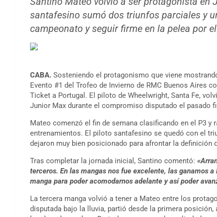
Santino Mateo volvió a ser protagonista en Jun
santafesino sumó dos triunfos parciales y 
campeonato y seguir firme en la pelea por el
CABA.
Sosteniendo el protagonismo que viene mostrando 
Evento #1 del Trofeo de Invierno de RMC Buenos Aires con
Ticket a Portugal. El piloto de Wheelwright, Santa Fe, volv
Junior Max durante el compromiso disputado el pasado 
Mateo comenzó el fin de semana clasificando en el P3 y 
entrenamientos. El piloto santafesino se quedó con el tr
dejaron muy bien posicionado para afrontar la definición 
Tras completar la jornada inicial, Santino comentó:
«Arran
terceros. En las mangas nos fue excelente, las ganamos a 
manga para poder acomodarnos adelante y así poder avanza
La tercera manga volvió a tener a Mateo entre los protago
disputada bajo la lluvia, partió desde la primera posición