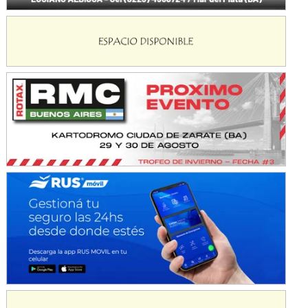
NORESTE SANTAFESINO - F6
Ciudad de Avellaneda (Asfalto)
Avellaneda (Santa Fe)
SUR SANTAFESINO - F4
José Samuel Sánchez (Tierra)
Rufino (Santa Fe)
TUCUMANO - F5
Juan Navarro (Asfalto)
El Timbó (Tucumán)