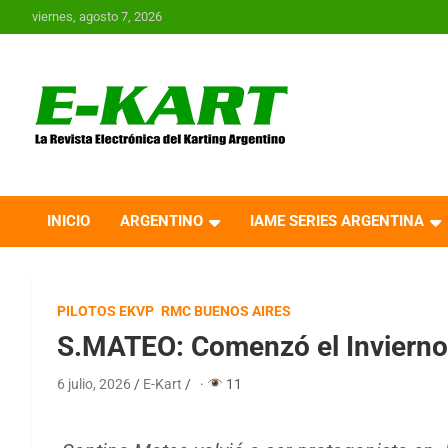
Saltar
viernes, agosto 7, 2026
al
contenido
E-Kart.com.ar | La
Revista Electrónica del
INICIO
ARGENTINO
IAME SERIES ARGENTINA
Karting en Argentina
PILOTOS EKVP
RMC BUENOS AIRES
S.MATEO: Comenzó el Invierno
6 julio, 2026
E-Kart
·
11