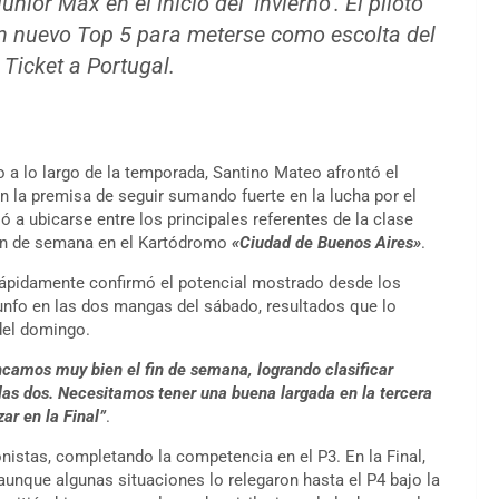
ior Max en el inicio del ‘Invierno’. El piloto
un nuevo Top 5 para meterse como escolta del
 Ticket a Portugal.
a lo largo de la temporada, Santino Mateo afrontó el
 la premisa de seguir sumando fuerte en la lucha por el
ió a ubicarse entre los principales referentes de la clase
fin de semana en el Kartódromo
«Ciudad de Buenos Aires»
.
rápidamente confirmó el potencial mostrado desde los
iunfo en las dos mangas del sábado, resultados que lo
del domingo.
camos muy bien el fin de semana, logrando clasificar
las dos. Necesitamos tener una buena largada en la tercera
r en la Final”
.
nistas, completando la competencia en el P3. En la Final,
, aunque algunas situaciones lo relegaron hasta el P4 bajo la